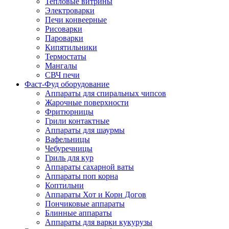
Тепловые витрины
Электроварки
Печи конвеерные
Рисоварки
Пароварки
Кипятильники
Термостаты
Мангалы
СВЧ печи
Фаст-Фуд оборудование
Аппараты для спиральных чипсов
Жарочные поверхности
Фритюрницы
Грили контактные
Аппараты для шаурмы
Вафельницы
Чебуречницы
Гриль для кур
Аппараты сахарной ваты
Аппараты поп корна
Коптильни
Аппараты Хот и Корн Догов
Пончиковые аппараты
Блинные аппараты
Аппараты для варки кукурузы