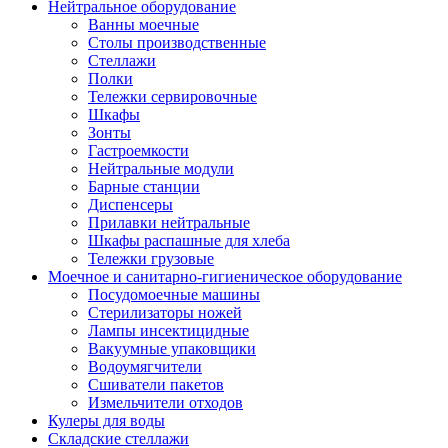
Нейтральное оборудование
Ванны моечные
Столы производственные
Стеллажи
Полки
Тележки сервировочные
Шкафы
Зонты
Гастроемкости
Нейтральные модули
Барные станции
Диспенсеры
Прилавки нейтральные
Шкафы распашные для хлеба
Тележки грузовые
Моечное и санитарно-гигиеническое оборудование
Посудомоечные машины
Стерилизаторы ножей
Лампы инсектицидные
Вакуумные упаковщики
Водоумягчители
Сшиватели пакетов
Измельчители отходов
Кулеры для воды
Складские стеллажи