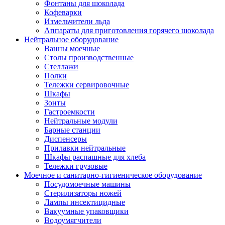
Фонтаны для шоколада
Кофеварки
Измельчители льда
Аппараты для приготовления горячего шоколада
Нейтральное оборудование
Ванны моечные
Столы производственные
Стеллажи
Полки
Тележки сервировочные
Шкафы
Зонты
Гастроемкости
Нейтральные модули
Барные станции
Диспенсеры
Прилавки нейтральные
Шкафы распашные для хлеба
Тележки грузовые
Моечное и санитарно-гигиеническое оборудование
Посудомоечные машины
Стерилизаторы ножей
Лампы инсектицидные
Вакуумные упаковщики
Водоумягчители