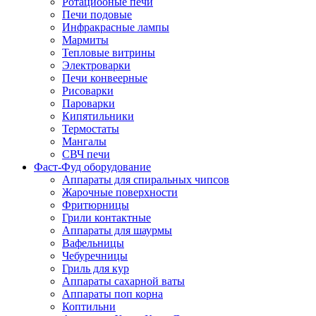
Ротациооные печи
Печи подовые
Инфракрасные лампы
Мармиты
Тепловые витрины
Электроварки
Печи конвеерные
Рисоварки
Пароварки
Кипятильники
Термостаты
Мангалы
СВЧ печи
Фаст-Фуд оборудование
Аппараты для спиральных чипсов
Жарочные поверхности
Фритюрницы
Грили контактные
Аппараты для шаурмы
Вафельницы
Чебуречницы
Гриль для кур
Аппараты сахарной ваты
Аппараты поп корна
Коптильни