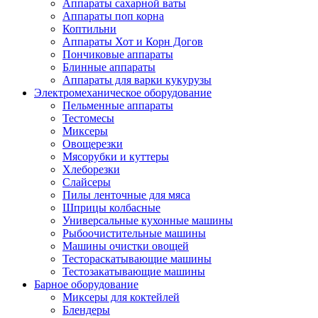
Аппараты сахарной ваты
Аппараты поп корна
Коптильни
Аппараты Хот и Корн Догов
Пончиковые аппараты
Блинные аппараты
Аппараты для варки кукурузы
Электромеханическое оборудование
Пельменные аппараты
Тестомесы
Миксеры
Овощерезки
Мясорубки и куттеры
Хлеборезки
Слайсеры
Пилы ленточные для мяса
Шприцы колбасные
Универсальные кухонные машины
Рыбоочистительные машины
Машины очистки овощей
Тестораскатывающие машины
Тестозакатывающие машины
Барное оборудование
Миксеры для коктейлей
Блендеры