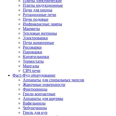
Плиты электрические
Плиты индукционные
Печи для пиццы
Ротациооные печи
Печи подовые
Инфракрасные лампы
Мармиты
Тепловые витрины
Электроварки
Печи конвеерные
Рисоварки
Пароварки
Кипятильники
Термостаты
Мангалы
СВЧ печи
Фаст-Фуд оборудование
Аппараты для спиральных чипсов
Жарочные поверхности
Фритюрницы
Грили контактные
Аппараты для шаурмы
Вафельницы
Чебуречницы
Гриль для кур