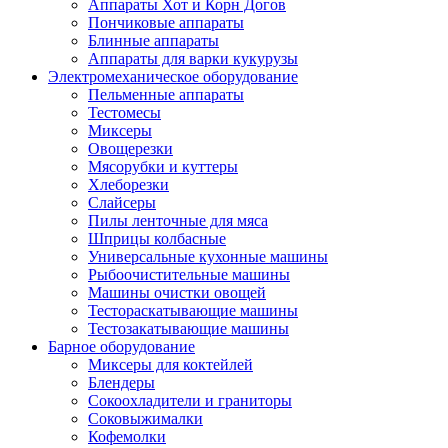
Аппараты Хот и Корн Догов
Пончиковые аппараты
Блинные аппараты
Аппараты для варки кукурузы
Электромеханическое оборудование
Пельменные аппараты
Тестомесы
Миксеры
Овощерезки
Мясорубки и куттеры
Хлеборезки
Слайсеры
Пилы ленточные для мяса
Шприцы колбасные
Универсальные кухонные машины
Рыбоочистительные машины
Машины очистки овощей
Тестораскатывающие машины
Тестозакатывающие машины
Барное оборудование
Миксеры для коктейлей
Блендеры
Сокоохладители и граниторы
Соковыжималки
Кофемолки