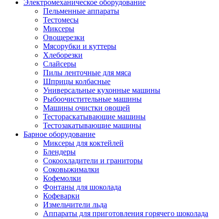
Электромеханическое оборудование
Пельменные аппараты
Тестомесы
Миксеры
Овощерезки
Мясорубки и куттеры
Хлеборезки
Слайсеры
Пилы ленточные для мяса
Шприцы колбасные
Универсальные кухонные машины
Рыбоочистительные машины
Машины очистки овощей
Тестораскатывающие машины
Тестозакатывающие машины
Барное оборудование
Миксеры для коктейлей
Блендеры
Сокоохладители и граниторы
Соковыжималки
Кофемолки
Фонтаны для шоколада
Кофеварки
Измельчители льда
Аппараты для приготовления горячего шоколада