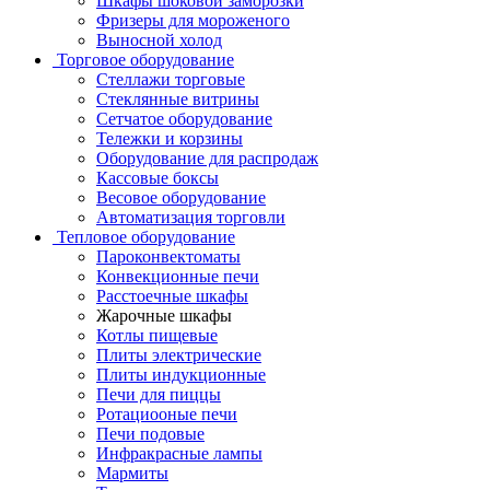
Шкафы шоковой заморозки
Фризеры для мороженого
Выносной холод
Торговое оборудование
Стеллажи торговые
Стеклянные витрины
Сетчатое оборудование
Тележки и корзины
Оборудование для распродаж
Кассовые боксы
Весовое оборудование
Автоматизация торговли
Тепловое оборудование
Пароконвектоматы
Конвекционные печи
Расстоечные шкафы
Жарочные шкафы
Котлы пищевые
Плиты электрические
Плиты индукционные
Печи для пиццы
Ротациооные печи
Печи подовые
Инфракрасные лампы
Мармиты