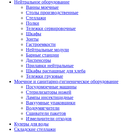
Нейтральное оборудование
Ванны моечные
Столы производственные
Стеллажи
Полки
Тележки сервировочные
Шкафы
Зонты
Гастроемкости
Нейтральные модули
Барные станции
Диспенсеры
Прилавки нейтральные
Шкафы распашные для хлеба
Тележки грузовые
Моечное и санитарно-гигиеническое оборудование
Посудомоечные машины
Стерилизаторы ножей
Лампы инсектицидные
Вакуумные упаковщики
Водоумягчители
Сшиватели пакетов
Измельчители отходов
Кулеры для воды
Складские стеллажи