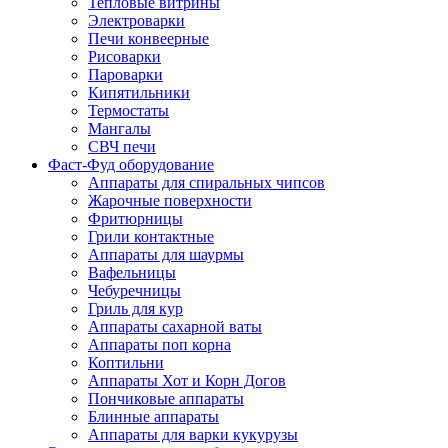
Тепловые витрины
Электроварки
Печи конвеерные
Рисоварки
Пароварки
Кипятильники
Термостаты
Мангалы
СВЧ печи
Фаст-Фуд оборудование
Аппараты для спиральных чипсов
Жарочные поверхности
Фритюрницы
Грили контактные
Аппараты для шаурмы
Вафельницы
Чебуречницы
Гриль для кур
Аппараты сахарной ваты
Аппараты поп корна
Коптильни
Аппараты Хот и Корн Догов
Пончиковые аппараты
Блинные аппараты
Аппараты для варки кукурузы