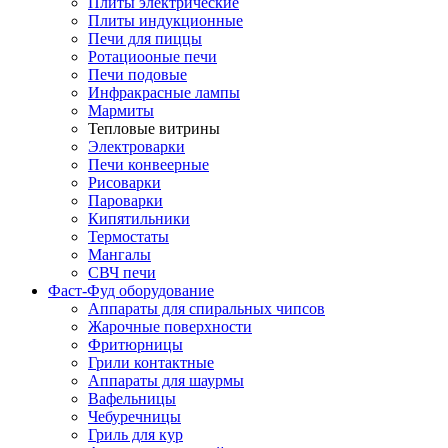
Плиты электрические
Плиты индукционные
Печи для пиццы
Ротациооные печи
Печи подовые
Инфракрасные лампы
Мармиты
Тепловые витрины
Электроварки
Печи конвеерные
Рисоварки
Пароварки
Кипятильники
Термостаты
Мангалы
СВЧ печи
Фаст-Фуд оборудование
Аппараты для спиральных чипсов
Жарочные поверхности
Фритюрницы
Грили контактные
Аппараты для шаурмы
Вафельницы
Чебуречницы
Гриль для кур