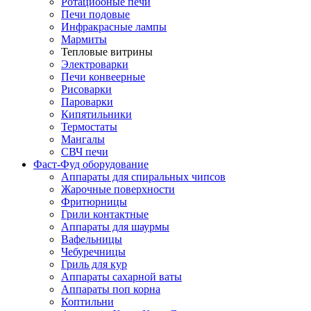
Ротациооные печи
Печи подовые
Инфракрасные лампы
Мармиты
Тепловые витрины
Электроварки
Печи конвеерные
Рисоварки
Пароварки
Кипятильники
Термостаты
Мангалы
СВЧ печи
Фаст-Фуд оборудование
Аппараты для спиральных чипсов
Жарочные поверхности
Фритюрницы
Грили контактные
Аппараты для шаурмы
Вафельницы
Чебуречницы
Гриль для кур
Аппараты сахарной ваты
Аппараты поп корна
Коптильни