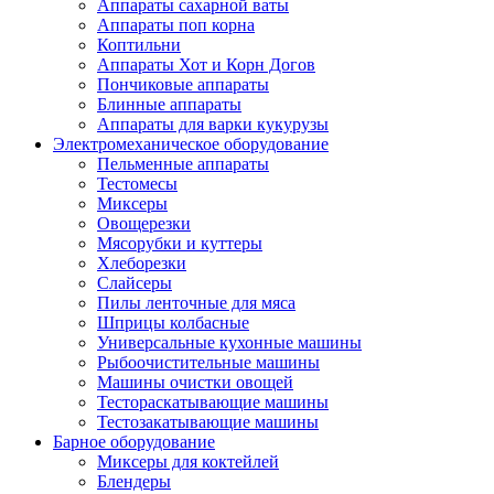
Аппараты сахарной ваты
Аппараты поп корна
Коптильни
Аппараты Хот и Корн Догов
Пончиковые аппараты
Блинные аппараты
Аппараты для варки кукурузы
Электромеханическое оборудование
Пельменные аппараты
Тестомесы
Миксеры
Овощерезки
Мясорубки и куттеры
Хлеборезки
Слайсеры
Пилы ленточные для мяса
Шприцы колбасные
Универсальные кухонные машины
Рыбоочистительные машины
Машины очистки овощей
Тестораскатывающие машины
Тестозакатывающие машины
Барное оборудование
Миксеры для коктейлей
Блендеры