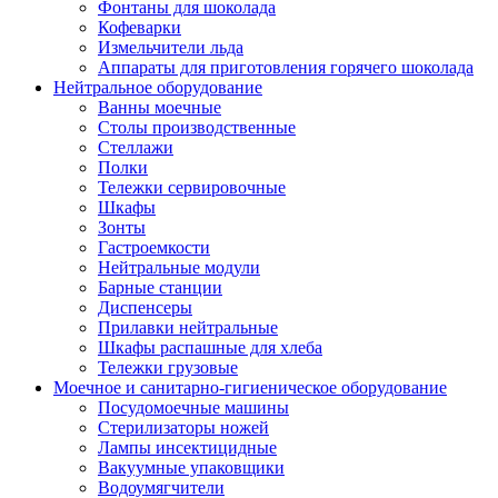
Фонтаны для шоколада
Кофеварки
Измельчители льда
Аппараты для приготовления горячего шоколада
Нейтральное оборудование
Ванны моечные
Столы производственные
Стеллажи
Полки
Тележки сервировочные
Шкафы
Зонты
Гастроемкости
Нейтральные модули
Барные станции
Диспенсеры
Прилавки нейтральные
Шкафы распашные для хлеба
Тележки грузовые
Моечное и санитарно-гигиеническое оборудование
Посудомоечные машины
Стерилизаторы ножей
Лампы инсектицидные
Вакуумные упаковщики
Водоумягчители