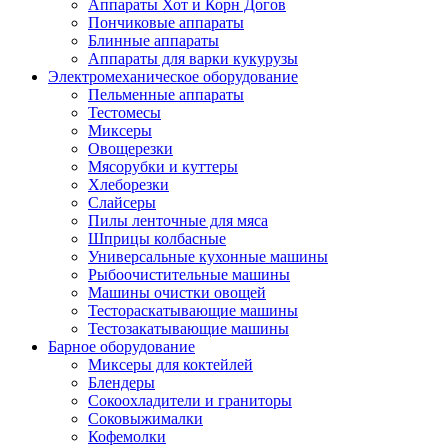
Аппараты Хот и Корн Догов
Пончиковые аппараты
Блинные аппараты
Аппараты для варки кукурузы
Электромеханическое оборудование
Пельменные аппараты
Тестомесы
Миксеры
Овощерезки
Мясорубки и куттеры
Хлеборезки
Слайсеры
Пилы ленточные для мяса
Шприцы колбасные
Универсальные кухонные машины
Рыбоочистительные машины
Машины очистки овощей
Тестораскатывающие машины
Тестозакатывающие машины
Барное оборудование
Миксеры для коктейлей
Блендеры
Сокоохладители и граниторы
Соковыжималки
Кофемолки