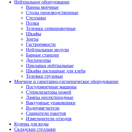
Нейтральное оборудование
Ванны моечные
Столы производственные
Стеллажи
Полки
Тележки сервировочные
Шкафы
Зонты
Гастроемкости
Нейтральные модули
Барные станции
Диспенсеры
Прилавки нейтральные
Шкафы распашные для хлеба
Тележки грузовые
Моечное и санитарно-гигиеническое оборудование
Посудомоечные машины
Стерилизаторы ножей
Лампы инсектицидные
Вакуумные упаковщики
Водоумягчители
Сшиватели пакетов
Измельчители отходов
Кулеры для воды
Складские стеллажи