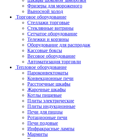
Шкафы шоковой заморозки
Фризеры для мороженого
Выносной холод
Торговое оборудование
Стеллажи торговые
Стеклянные витрины
Сетчатое оборудование
Тележки и корзины
Оборудование для распродаж
Кассовые боксы
Весовое оборудование
Автоматизация торговли
Тепловое оборудование
Пароконвектоматы
Конвекционные печи
Расстоечные шкафы
Жарочные шкафы
Котлы пищевые
Плиты электрические
Плиты индукционные
Печи для пиццы
Ротациооные печи
Печи подовые
Инфракрасные лампы
Мармиты