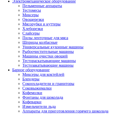
Электромеханическое оборудование
Пельменные аппараты
Тестомесы
Миксеры
Овощерезки
Мясорубки и куттеры
Хлеборезки
Слайсеры
Пилы ленточные для мяса
Шприцы колбасные
Универсальные кухонные машины
Рыбоочистительные машины
Машины очистки овощей
Тестораскатывающие машины
Тестозакатывающие машины
Барное оборудование
Миксеры для коктейлей
Блендеры
Сокоохладители и граниторы
Соковыжималки
Кофемолки
Фонтаны для шоколада
Кофеварки
Измельчители льда
Аппараты для приготовления горячего шоколада