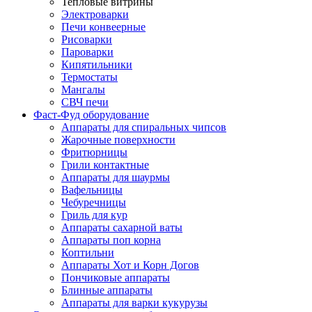
Тепловые витрины
Электроварки
Печи конвеерные
Рисоварки
Пароварки
Кипятильники
Термостаты
Мангалы
СВЧ печи
Фаст-Фуд оборудование
Аппараты для спиральных чипсов
Жарочные поверхности
Фритюрницы
Грили контактные
Аппараты для шаурмы
Вафельницы
Чебуречницы
Гриль для кур
Аппараты сахарной ваты
Аппараты поп корна
Коптильни
Аппараты Хот и Корн Догов
Пончиковые аппараты
Блинные аппараты
Аппараты для варки кукурузы