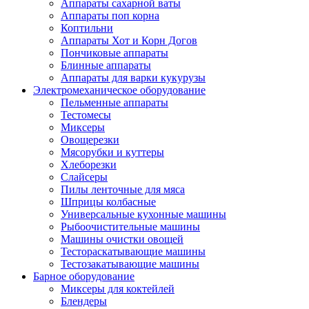
Аппараты сахарной ваты
Аппараты поп корна
Коптильни
Аппараты Хот и Корн Догов
Пончиковые аппараты
Блинные аппараты
Аппараты для варки кукурузы
Электромеханическое оборудование
Пельменные аппараты
Тестомесы
Миксеры
Овощерезки
Мясорубки и куттеры
Хлеборезки
Слайсеры
Пилы ленточные для мяса
Шприцы колбасные
Универсальные кухонные машины
Рыбоочистительные машины
Машины очистки овощей
Тестораскатывающие машины
Тестозакатывающие машины
Барное оборудование
Миксеры для коктейлей
Блендеры