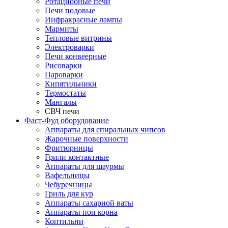
Ротациооные печи
Печи подовые
Инфракрасные лампы
Мармиты
Тепловые витрины
Электроварки
Печи конвеерные
Рисоварки
Пароварки
Кипятильники
Термостаты
Мангалы
СВЧ печи
Фаст-Фуд оборудование
Аппараты для спиральных чипсов
Жарочные поверхности
Фритюрницы
Грили контактные
Аппараты для шаурмы
Вафельницы
Чебуречницы
Гриль для кур
Аппараты сахарной ваты
Аппараты поп корна
Коптильни