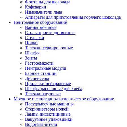
Фонтаны для шоколада
Кофеварки
Измельчители льда
Аппараты для приготовления горячего шоколада
Нейтральное оборудование
Ванны моечные
Столы производственные
Стеллажи
Полки
Тележки сервировочные
Шкафы
Зонты
Гастроемкости
Нейтральные модули
Барные станции
Диспенсеры
Прилавки нейтральные
Шкафы распашные для хлеба
Тележки грузовые
Моечное и санитарно-гигиеническое оборудование
Посудомоечные машины
Стерилизаторы ножей
Лампы инсектицидные
Вакуумные упаковщики
Водоумягчители