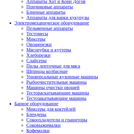
Аппараты Хот и Корн Догов
Пончиковые аппараты
Блинные аппараты
Аппараты для варки кукурузы
Электромеханическое оборудование
Пельменные аппараты
Тестомесы
Миксеры
Овощерезки
Мясорубки и куттеры
Хлеборезки
Слайсеры
Пилы ленточные для мяса
Шприцы колбасные
Универсальные кухонные машины
Рыбоочистительные машины
Машины очистки овощей
Тестораскатывающие машины
Тестозакатывающие машины
Барное оборудование
Миксеры для коктейлей
Блендеры
Сокоохладители и граниторы
Соковыжималки
Кофемолки