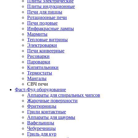
Плиты электрические
Плиты индукционные
Печи для пиццы
Ротациооные печи
Печи подовые
Инфракрасные лампы
Мармиты
Тепловые витрины
Электроварки
Печи конвеерные
Рисоварки
Пароварки
Кипятильники
Термостаты
Мангалы
СВЧ печи
Фаст-Фуд оборудование
Аппараты для спиральных чипсов
Жарочные поверхности
Фритюрницы
Грили контактные
Аппараты для шаурмы
Вафельницы
Чебуречницы
Гриль для кур