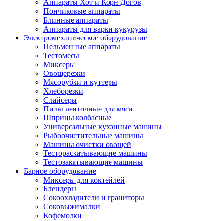
Аппараты Хот и Корн Догов
Пончиковые аппараты
Блинные аппараты
Аппараты для варки кукурузы
Электромеханическое оборудование
Пельменные аппараты
Тестомесы
Миксеры
Овощерезки
Мясорубки и куттеры
Хлеборезки
Слайсеры
Пилы ленточные для мяса
Шприцы колбасные
Универсальные кухонные машины
Рыбоочистительные машины
Машины очистки овощей
Тестораскатывающие машины
Тестозакатывающие машины
Барное оборудование
Миксеры для коктейлей
Блендеры
Сокоохладители и граниторы
Соковыжималки
Кофемолки