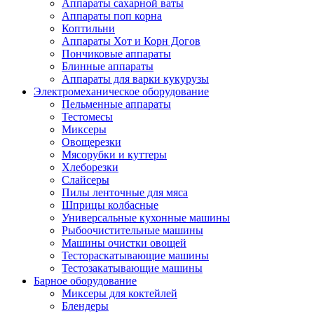
Аппараты сахарной ваты
Аппараты поп корна
Коптильни
Аппараты Хот и Корн Догов
Пончиковые аппараты
Блинные аппараты
Аппараты для варки кукурузы
Электромеханическое оборудование
Пельменные аппараты
Тестомесы
Миксеры
Овощерезки
Мясорубки и куттеры
Хлеборезки
Слайсеры
Пилы ленточные для мяса
Шприцы колбасные
Универсальные кухонные машины
Рыбоочистительные машины
Машины очистки овощей
Тестораскатывающие машины
Тестозакатывающие машины
Барное оборудование
Миксеры для коктейлей
Блендеры