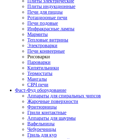
Плиты электрические
Плиты индукционные
Печи для пиццы
Ротациооные печи
Печи подовые
Инфракрасные лампы
Мармиты
Тепловые витрины
Электроварки
Печи конвеерные
Рисоварки
Пароварки
Кипятильники
Термостаты
Мангалы
СВЧ печи
Фаст-Фуд оборудование
Аппараты для спиральных чипсов
Жарочные поверхности
Фритюрницы
Грили контактные
Аппараты для шаурмы
Вафельницы
Чебуречницы
Гриль для кур