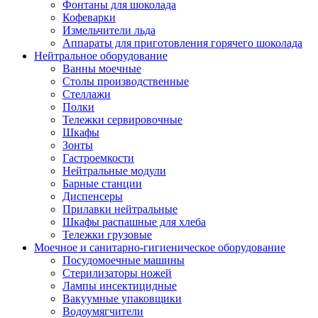
Фонтаны для шоколада
Кофеварки
Измельчители льда
Аппараты для приготовления горячего шоколада
Нейтральное оборудование
Ванны моечные
Столы производственные
Стеллажи
Полки
Тележки сервировочные
Шкафы
Зонты
Гастроемкости
Нейтральные модули
Барные станции
Диспенсеры
Прилавки нейтральные
Шкафы распашные для хлеба
Тележки грузовые
Моечное и санитарно-гигиеническое оборудование
Посудомоечные машины
Стерилизаторы ножей
Лампы инсектицидные
Вакуумные упаковщики
Водоумягчители