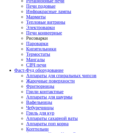
Ротациооные печи
Печи подовые
Инфракрасные лампы
Мармиты
Тепловые витрины
Электроварки
Печи конвеерные
Рисоварки
Пароварки
Кипятильники
Термостаты
Мангалы
СВЧ печи
Фаст-Фуд оборудование
Аппараты для спиральных чипсов
Жарочные поверхности
Фритюрницы
Грили контактные
Аппараты для шаурмы
Вафельницы
Чебуречницы
Гриль для кур
Аппараты сахарной ваты
Аппараты поп корна
Коптильни