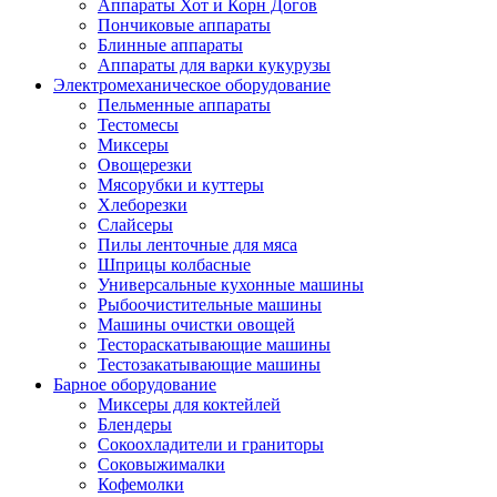
Аппараты Хот и Корн Догов
Пончиковые аппараты
Блинные аппараты
Аппараты для варки кукурузы
Электромеханическое оборудование
Пельменные аппараты
Тестомесы
Миксеры
Овощерезки
Мясорубки и куттеры
Хлеборезки
Слайсеры
Пилы ленточные для мяса
Шприцы колбасные
Универсальные кухонные машины
Рыбоочистительные машины
Машины очистки овощей
Тестораскатывающие машины
Тестозакатывающие машины
Барное оборудование
Миксеры для коктейлей
Блендеры
Сокоохладители и граниторы
Соковыжималки
Кофемолки