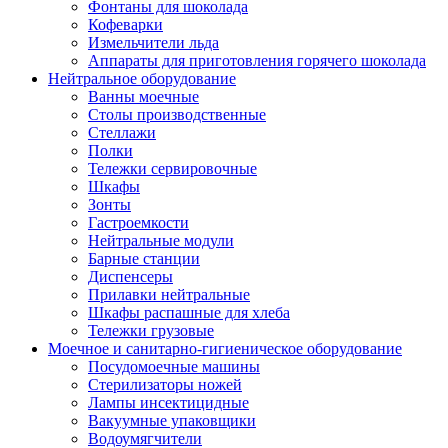
Фонтаны для шоколада
Кофеварки
Измельчители льда
Аппараты для приготовления горячего шоколада
Нейтральное оборудование
Ванны моечные
Столы производственные
Стеллажи
Полки
Тележки сервировочные
Шкафы
Зонты
Гастроемкости
Нейтральные модули
Барные станции
Диспенсеры
Прилавки нейтральные
Шкафы распашные для хлеба
Тележки грузовые
Моечное и санитарно-гигиеническое оборудование
Посудомоечные машины
Стерилизаторы ножей
Лампы инсектицидные
Вакуумные упаковщики
Водоумягчители