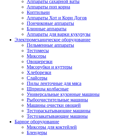
Аппараты сахарной ваты
Аппараты поп корна
Коптильни
Аппараты Хот и Корн Догов
Пончиковые аппараты
Блинные аппараты
Аппараты для варки кукурузы
Электромеханическое оборудование
Пельменные аппараты
Тестомесы
Миксеры
Овощерезки
Мясорубки и куттеры
Хлеборезки
Слайсеры
Пилы ленточные для мяса
Шприцы колбасные
Универсальные кухонные машины
Рыбоочистительные машины
Машины очистки овощей
Тестораскатывающие машины
Тестозакатывающие машины
Барное оборудование
Миксеры для коктейлей
Блендеры