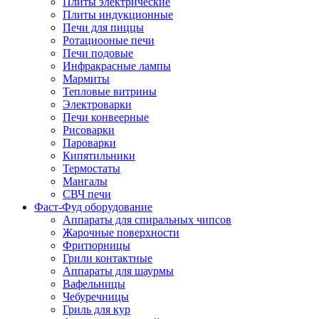
Плиты электрические
Плиты индукционные
Печи для пиццы
Ротациооные печи
Печи подовые
Инфракрасные лампы
Мармиты
Тепловые витрины
Электроварки
Печи конвеерные
Рисоварки
Пароварки
Кипятильники
Термостаты
Мангалы
СВЧ печи
Фаст-Фуд оборудование
Аппараты для спиральных чипсов
Жарочные поверхности
Фритюрницы
Грили контактные
Аппараты для шаурмы
Вафельницы
Чебуречницы
Гриль для кур