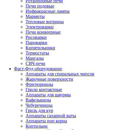
Ротациооные печи
Печи подовые
Инфракрасные лампы
Мармиты
Тепловые витрины
Электроварки
Печи конвеерные
Рисоварки
Пароварки
Кипятильники
Термостаты
Мангалы
СВЧ печи
Фаст-Фуд оборудование
Аппараты для спиральных чипсов
Жарочные поверхности
Фритюрницы
Грили контактные
Аппараты для шаурмы
Вафельницы
Чебуречницы
Гриль для кур
Аппараты сахарной ваты
Аппараты поп корна
Коптильни