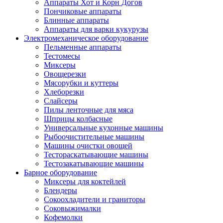
Аппараты Хот и Корн Догов
Пончиковые аппараты
Блинные аппараты
Аппараты для варки кукурузы
Электромеханическое оборудование
Пельменные аппараты
Тестомесы
Миксеры
Овощерезки
Мясорубки и куттеры
Хлеборезки
Слайсеры
Пилы ленточные для мяса
Шприцы колбасные
Универсальные кухонные машины
Рыбоочистительные машины
Машины очистки овощей
Тестораскатывающие машины
Тестозакатывающие машины
Барное оборудование
Миксеры для коктейлей
Блендеры
Сокоохладители и граниторы
Соковыжималки
Кофемолки