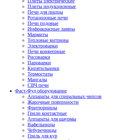
Плиты электрические
Плиты индукционные
Печи для пиццы
Ротациооные печи
Печи подовые
Инфракрасные лампы
Мармиты
Тепловые витрины
Электроварки
Печи конвеерные
Рисоварки
Пароварки
Кипятильники
Термостаты
Мангалы
СВЧ печи
Фаст-Фуд оборудование
Аппараты для спиральных чипсов
Жарочные поверхности
Фритюрницы
Грили контактные
Аппараты для шаурмы
Вафельницы
Чебуречницы
Гриль для кур