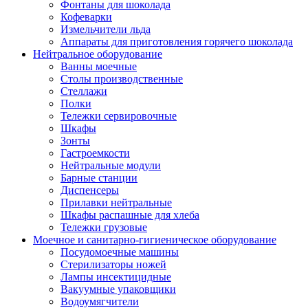
Фонтаны для шоколада
Кофеварки
Измельчители льда
Аппараты для приготовления горячего шоколада
Нейтральное оборудование
Ванны моечные
Столы производственные
Стеллажи
Полки
Тележки сервировочные
Шкафы
Зонты
Гастроемкости
Нейтральные модули
Барные станции
Диспенсеры
Прилавки нейтральные
Шкафы распашные для хлеба
Тележки грузовые
Моечное и санитарно-гигиеническое оборудование
Посудомоечные машины
Стерилизаторы ножей
Лампы инсектицидные
Вакуумные упаковщики
Водоумягчители