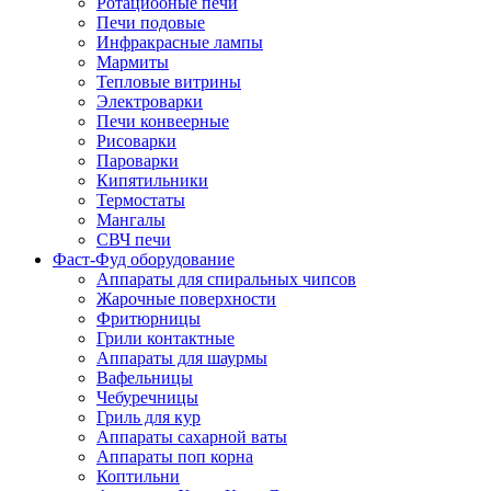
Ротациооные печи
Печи подовые
Инфракрасные лампы
Мармиты
Тепловые витрины
Электроварки
Печи конвеерные
Рисоварки
Пароварки
Кипятильники
Термостаты
Мангалы
СВЧ печи
Фаст-Фуд оборудование
Аппараты для спиральных чипсов
Жарочные поверхности
Фритюрницы
Грили контактные
Аппараты для шаурмы
Вафельницы
Чебуречницы
Гриль для кур
Аппараты сахарной ваты
Аппараты поп корна
Коптильни