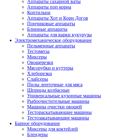
Аппараты сахарной ваты
Аппараты поп корна
Коптильни
Аппараты Хот и Корн Догов
Пончиковые аппараты
Блинные аппараты
Аппараты для варки кукурузы
Электромеханическое оборудование
Пельменные аппараты
Тестомесы
Миксеры
Овощерезки
Мясорубки и куттеры
Хлеборезки
Слайсеры
Пилы ленточные для мяса
Шприцы колбасные
Универсальные кухонные машины
Рыбоочистительные машины
Машины очистки овощей
Тестораскатывающие машины
Тестозакатывающие машины
Барное оборудование
Миксеры для коктейлей
Блендеры