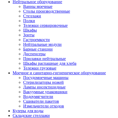
Нейтральное оборудование
Ванны моечные
Столы производственные
Стеллажи
Полки
Тележки сервировочные
Шкафы
Зонты
Гастроемкости
Нейтральные модули
Барные станции
Диспенсеры
Прилавки нейтральные
Шкафы распашные для хлеба
Тележки грузовые
Моечное и санитарно-гигиеническое оборудование
Посудомоечные машины
Стерилизаторы ножей
Лампы инсектицидные
Вакуумные упаковщики
Водоумягчители
Сшиватели пакетов
Измельчители отходов
Кулеры для воды
Складские стеллажи