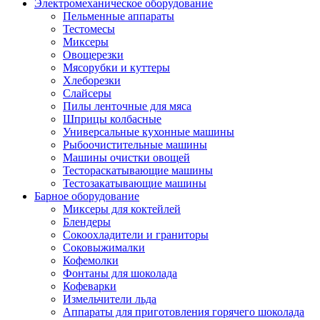
Электромеханическое оборудование
Пельменные аппараты
Тестомесы
Миксеры
Овощерезки
Мясорубки и куттеры
Хлеборезки
Слайсеры
Пилы ленточные для мяса
Шприцы колбасные
Универсальные кухонные машины
Рыбоочистительные машины
Машины очистки овощей
Тестораскатывающие машины
Тестозакатывающие машины
Барное оборудование
Миксеры для коктейлей
Блендеры
Сокоохладители и граниторы
Соковыжималки
Кофемолки
Фонтаны для шоколада
Кофеварки
Измельчители льда
Аппараты для приготовления горячего шоколада