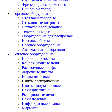
Шкафы шоковой заморозки
Фризеры для мороженого
Выносной холод
Торговое оборудование
Стеллажи торговые
Стеклянные витрины
Сетчатое оборудование
Тележки и корзины
Оборудование для распродаж
Кассовые боксы
Весовое оборудование
Автоматизация торговли
Тепловое оборудование
Пароконвектоматы
Конвекционные печи
Расстоечные шкафы
Жарочные шкафы
Котлы пищевые
Плиты электрические
Плиты индукционные
Печи для пиццы
Ротациооные печи
Печи подовые
Инфракрасные лампы
Мармиты