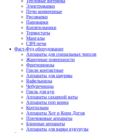
Тепловые витрины
Электроварки
Печи конвеерные
Рисоварки
Пароварки
Кипятильники
Термостаты
Мангалы
СВЧ печи
Фаст-Фуд оборудование
Аппараты для спиральных чипсов
Жарочные поверхности
Фритюрницы
Грили контактные
Аппараты для шаурмы
Вафельницы
Чебуречницы
Гриль для кур
Аппараты сахарной ваты
Аппараты поп корна
Коптильни
Аппараты Хот и Корн Догов
Пончиковые аппараты
Блинные аппараты
Аппараты для варки кукурузы