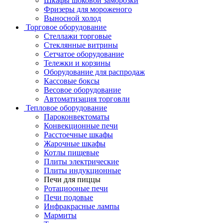
Шкафы шоковой заморозки
Фризеры для мороженого
Выносной холод
Торговое оборудование
Стеллажи торговые
Стеклянные витрины
Сетчатое оборудование
Тележки и корзины
Оборудование для распродаж
Кассовые боксы
Весовое оборудование
Автоматизация торговли
Тепловое оборудование
Пароконвектоматы
Конвекционные печи
Расстоечные шкафы
Жарочные шкафы
Котлы пищевые
Плиты электрические
Плиты индукционные
Печи для пиццы
Ротациооные печи
Печи подовые
Инфракрасные лампы
Мармиты