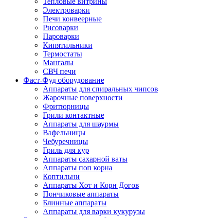
Тепловые витрины
Электроварки
Печи конвеерные
Рисоварки
Пароварки
Кипятильники
Термостаты
Мангалы
СВЧ печи
Фаст-Фуд оборудование
Аппараты для спиральных чипсов
Жарочные поверхности
Фритюрницы
Грили контактные
Аппараты для шаурмы
Вафельницы
Чебуречницы
Гриль для кур
Аппараты сахарной ваты
Аппараты поп корна
Коптильни
Аппараты Хот и Корн Догов
Пончиковые аппараты
Блинные аппараты
Аппараты для варки кукурузы