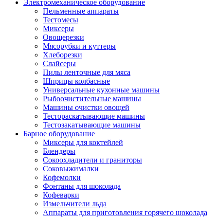
Электромеханическое оборудование
Пельменные аппараты
Тестомесы
Миксеры
Овощерезки
Мясорубки и куттеры
Хлеборезки
Слайсеры
Пилы ленточные для мяса
Шприцы колбасные
Универсальные кухонные машины
Рыбоочистительные машины
Машины очистки овощей
Тестораскатывающие машины
Тестозакатывающие машины
Барное оборудование
Миксеры для коктейлей
Блендеры
Сокоохладители и граниторы
Соковыжималки
Кофемолки
Фонтаны для шоколада
Кофеварки
Измельчители льда
Аппараты для приготовления горячего шоколада