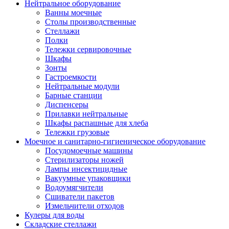
Нейтральное оборудование
Ванны моечные
Столы производственные
Стеллажи
Полки
Тележки сервировочные
Шкафы
Зонты
Гастроемкости
Нейтральные модули
Барные станции
Диспенсеры
Прилавки нейтральные
Шкафы распашные для хлеба
Тележки грузовые
Моечное и санитарно-гигиеническое оборудование
Посудомоечные машины
Стерилизаторы ножей
Лампы инсектицидные
Вакуумные упаковщики
Водоумягчители
Сшиватели пакетов
Измельчители отходов
Кулеры для воды
Складские стеллажи