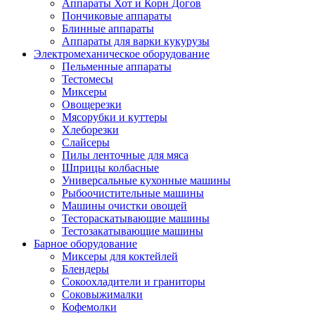
Аппараты Хот и Корн Догов
Пончиковые аппараты
Блинные аппараты
Аппараты для варки кукурузы
Электромеханическое оборудование
Пельменные аппараты
Тестомесы
Миксеры
Овощерезки
Мясорубки и куттеры
Хлеборезки
Слайсеры
Пилы ленточные для мяса
Шприцы колбасные
Универсальные кухонные машины
Рыбоочистительные машины
Машины очистки овощей
Тестораскатывающие машины
Тестозакатывающие машины
Барное оборудование
Миксеры для коктейлей
Блендеры
Сокоохладители и граниторы
Соковыжималки
Кофемолки