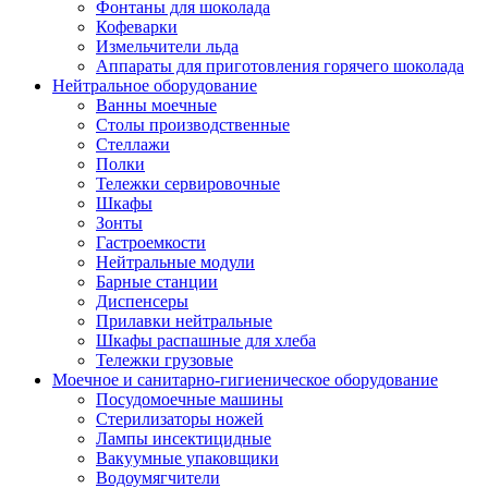
Фонтаны для шоколада
Кофеварки
Измельчители льда
Аппараты для приготовления горячего шоколада
Нейтральное оборудование
Ванны моечные
Столы производственные
Стеллажи
Полки
Тележки сервировочные
Шкафы
Зонты
Гастроемкости
Нейтральные модули
Барные станции
Диспенсеры
Прилавки нейтральные
Шкафы распашные для хлеба
Тележки грузовые
Моечное и санитарно-гигиеническое оборудование
Посудомоечные машины
Стерилизаторы ножей
Лампы инсектицидные
Вакуумные упаковщики
Водоумягчители