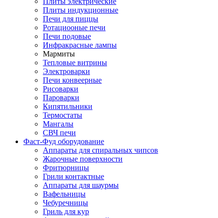
Плиты электрические
Плиты индукционные
Печи для пиццы
Ротациооные печи
Печи подовые
Инфракрасные лампы
Мармиты
Тепловые витрины
Электроварки
Печи конвеерные
Рисоварки
Пароварки
Кипятильники
Термостаты
Мангалы
СВЧ печи
Фаст-Фуд оборудование
Аппараты для спиральных чипсов
Жарочные поверхности
Фритюрницы
Грили контактные
Аппараты для шаурмы
Вафельницы
Чебуречницы
Гриль для кур