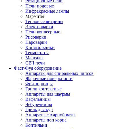
Ротациооные печи
Печи подовые
Инфракрасные лампы
Мармиты
Тепловые витрины
Электроварки
Печи конвеерные
Рисоварки
Пароварки
Кипятильники
Термостаты
Мангалы
СВЧ печи
Фаст-Фуд оборудование
Аппараты для спиральных чипсов
Жарочные поверхности
Фритюрницы
Грили контактные
Аппараты для шаурмы
Вафельницы
Чебуречницы
Гриль для кур
Аппараты сахарной ваты
Аппараты поп корна
Коптильни