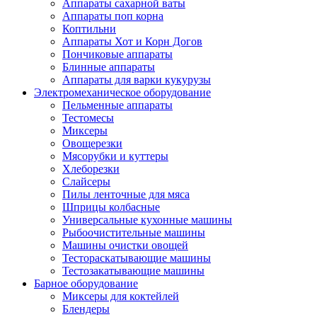
Аппараты сахарной ваты
Аппараты поп корна
Коптильни
Аппараты Хот и Корн Догов
Пончиковые аппараты
Блинные аппараты
Аппараты для варки кукурузы
Электромеханическое оборудование
Пельменные аппараты
Тестомесы
Миксеры
Овощерезки
Мясорубки и куттеры
Хлеборезки
Слайсеры
Пилы ленточные для мяса
Шприцы колбасные
Универсальные кухонные машины
Рыбоочистительные машины
Машины очистки овощей
Тестораскатывающие машины
Тестозакатывающие машины
Барное оборудование
Миксеры для коктейлей
Блендеры