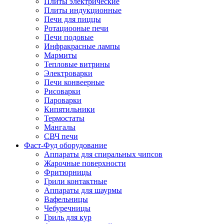
Плиты электрические
Плиты индукционные
Печи для пиццы
Ротациооные печи
Печи подовые
Инфракрасные лампы
Мармиты
Тепловые витрины
Электроварки
Печи конвеерные
Рисоварки
Пароварки
Кипятильники
Термостаты
Мангалы
СВЧ печи
Фаст-Фуд оборудование
Аппараты для спиральных чипсов
Жарочные поверхности
Фритюрницы
Грили контактные
Аппараты для шаурмы
Вафельницы
Чебуречницы
Гриль для кур