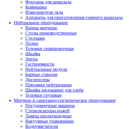
Фонтаны для шоколада
Кофеварки
Измельчители льда
Аппараты для приготовления горячего шоколада
Нейтральное оборудование
Ванны моечные
Столы производственные
Стеллажи
Полки
Тележки сервировочные
Шкафы
Зонты
Гастроемкости
Нейтральные модули
Барные станции
Диспенсеры
Прилавки нейтральные
Шкафы распашные для хлеба
Тележки грузовые
Моечное и санитарно-гигиеническое оборудование
Посудомоечные машины
Стерилизаторы ножей
Лампы инсектицидные
Вакуумные упаковщики
Водоумягчители