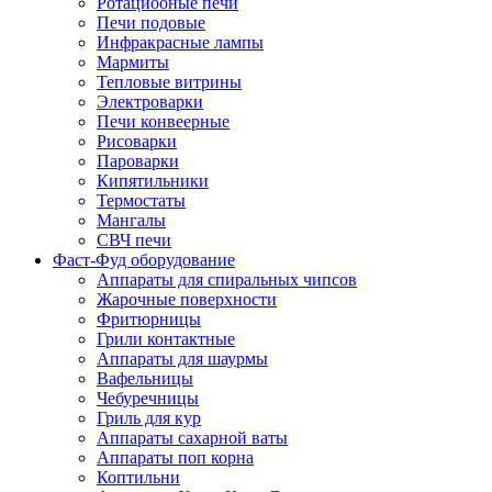
Ротациооные печи
Печи подовые
Инфракрасные лампы
Мармиты
Тепловые витрины
Электроварки
Печи конвеерные
Рисоварки
Пароварки
Кипятильники
Термостаты
Мангалы
СВЧ печи
Фаст-Фуд оборудование
Аппараты для спиральных чипсов
Жарочные поверхности
Фритюрницы
Грили контактные
Аппараты для шаурмы
Вафельницы
Чебуречницы
Гриль для кур
Аппараты сахарной ваты
Аппараты поп корна
Коптильни