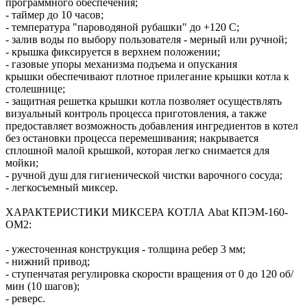
программного обеспечения;
- таймер до 10 часов;
- температура "пароводяной рубашки" до +120 С;
- залив воды по выбору пользователя - мерный или ручной;
- крышка фиксируется в верхнем положении;
- газовые упоры механизма подъема и опускания
крышки обеспечивают плотное прилегание крышки котла к
столешнице;
- защитная решетка крышки котла позволяет осуществлять
визуальный контроль процесса приготовления, а также
предоставляет возможность добавления ингредиентов в котел
без остановки процесса перемешивания; накрывается
сплошной малой крышкой, которая легко снимается для
мойки;
- ручной душ для гигиенической чистки варочного сосуда;
- легкосъемный миксер.
ХАРАКТЕРИСТИКИ МИКСЕРА КОТЛА Abat КПЭМ-160-
ОМ2:
- ужесточенная конструкция - толщина ребер 3 мм;
- нижний привод;
- ступенчатая регулировка скорости вращения от 0 до 120 об/
мин (10 шагов);
- реверс.