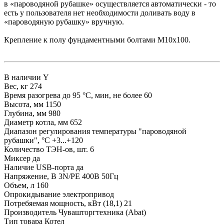
в «пароводяной рубашке» осуществляется автоматически - то
есть у пользователя нет необходимости доливать воду в
«пароводяную рубашку» вручную.
Крепление к полу фундаментными болтами М10х100.
В наличии
Y
Вес, кг
274
Время разогрева до 95 °C, мин, не более
60
Высота, мм
1150
Глубина, мм
980
Диаметр котла, мм
652
Диапазон регулирования температуры "пароводяной
рубашки", °C
+3...+120
Количество ТЭН-ов, шт.
6
Миксер
да
Наличие USB-порта
да
Напряжение, В
3N/PE 400В 50Гц
Объем, л
160
Опрокидывание
электропривод
Потребяемая мощность, кВт
(18,1) 21
Производитель
Чувашторгтехника (Abat)
Тип товара
Котел