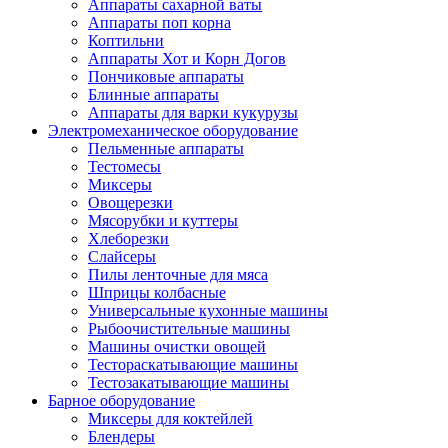
Аппараты сахарной ваты
Аппараты поп корна
Коптильни
Аппараты Хот и Корн Догов
Пончиковые аппараты
Блинные аппараты
Аппараты для варки кукурузы
Электромеханическое оборудование
Пельменные аппараты
Тестомесы
Миксеры
Овощерезки
Мясорубки и куттеры
Хлеборезки
Слайсеры
Пилы ленточные для мяса
Шприцы колбасные
Универсальные кухонные машины
Рыбоочистительные машины
Машины очистки овощей
Тестораскатывающие машины
Тестозакатывающие машины
Барное оборудование
Миксеры для коктейлей
Блендеры