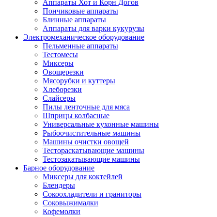
Аппараты Хот и Корн Догов
Пончиковые аппараты
Блинные аппараты
Аппараты для варки кукурузы
Электромеханическое оборудование
Пельменные аппараты
Тестомесы
Миксеры
Овощерезки
Мясорубки и куттеры
Хлеборезки
Слайсеры
Пилы ленточные для мяса
Шприцы колбасные
Универсальные кухонные машины
Рыбоочистительные машины
Машины очистки овощей
Тестораскатывающие машины
Тестозакатывающие машины
Барное оборудование
Миксеры для коктейлей
Блендеры
Сокоохладители и граниторы
Соковыжималки
Кофемолки