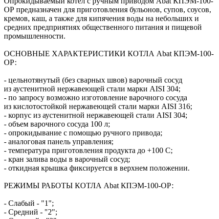
Опрокидываемый котел с ручным приводом Abat КПЭМ-100-
ОР предназначен для приготовления бульонов, супов, соусов,
кремов, каш, а также для кипячения воды на небольших и
средних предприятиях общественного питания и пищевой
промышленности.
ОСНОВНЫЕ ХАРАКТЕРИСТИКИ КОТЛА Abat КПЭМ-100-
ОР:
- цельнотянутый (без сварных швов) варочный сосуд
из аустенитной нержавеющей стали марки AISI 304;
- по запросу возможно изготовление варочного сосуда
из кислотостойкой нержавеющей стали марки AISI 316;
- корпус из аустенитной нержавеющей стали AISI 304;
- объем варочного сосуда 100 л;
- опрокидывание с помощью ручного привода;
- аналоговая панель управления;
- температура приготовления продукта до +100 С;
- кран залива воды в варочный сосуд;
- откидная крышка фиксируется в верхнем положении.
РЕЖИМЫ РАБОТЫ КОТЛА Abat КПЭМ-100-ОР:
- Слабый - "1";
- Средний - "2";