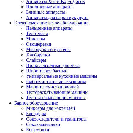
Аппараты Хот и Корн Догов
Пончиковые аппараты
Блинные аппараты
Аппараты для варки кукурузы
Электромеханическое оборудование
Пельменные аппараты
Тестомесы
Миксеры
Овощерезки
Мясорубки и куттеры
Хлеборезки
Слайсеры
Пилы ленточные для мяса
Шприцы колбасные
Универсальные кухонные машины
Рыбоочистительные машины
Машины очистки овощей
Тестораскатывающие машины
Тестозакатывающие машины
Барное оборудование
Миксеры для коктейлей
Блендеры
Сокоохладители и граниторы
Соковыжималки
Кофемолки