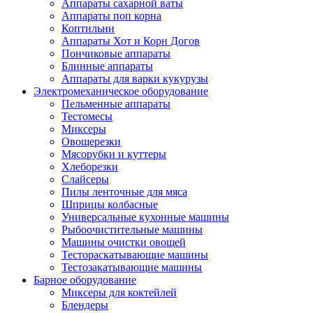
Аппараты сахарной ваты
Аппараты поп корна
Коптильни
Аппараты Хот и Корн Догов
Пончиковые аппараты
Блинные аппараты
Аппараты для варки кукурузы
Электромеханическое оборудование
Пельменные аппараты
Тестомесы
Миксеры
Овощерезки
Мясорубки и куттеры
Хлеборезки
Слайсеры
Пилы ленточные для мяса
Шприцы колбасные
Универсальные кухонные машины
Рыбоочистительные машины
Машины очистки овощей
Тестораскатывающие машины
Тестозакатывающие машины
Барное оборудование
Миксеры для коктейлей
Блендеры