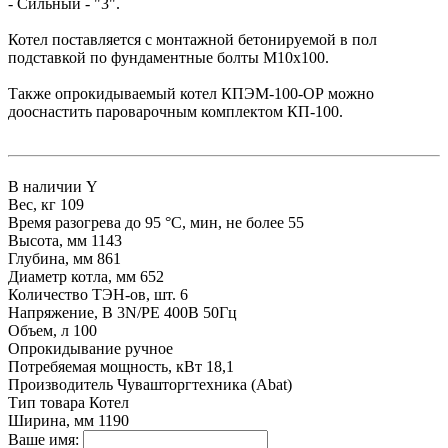
- Сильный - "3".
Котел поставляется с монтажной бетонируемой в пол
подставкой по фундаментные болты М10х100.
Также опрокидываемый котел КПЭМ-100-ОР можно
дооснастить пароварочным комплектом КП-100.
В наличии
Y
Вес, кг
109
Время разогрева до 95 °C, мин, не более
55
Высота, мм
1143
Глубина, мм
861
Диаметр котла, мм
652
Количество ТЭН-ов, шт.
6
Напряжение, В
3N/PE 400В 50Гц
Объем, л
100
Опрокидывание
ручное
Потребяемая мощность, кВт
18,1
Производитель
Чувашторгтехника (Abat)
Тип товара
Котел
Ширина, мм
1190
Ваше имя: