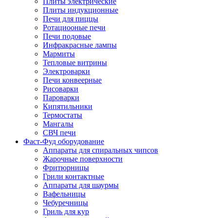
Плиты электрические
Плиты индукционные
Печи для пиццы
Ротациооные печи
Печи подовые
Инфракрасные лампы
Мармиты
Тепловые витрины
Электроварки
Печи конвеерные
Рисоварки
Пароварки
Кипятильники
Термостаты
Мангалы
СВЧ печи
Фаст-Фуд оборудование
Аппараты для спиральных чипсов
Жарочные поверхности
Фритюрницы
Грили контактные
Аппараты для шаурмы
Вафельницы
Чебуречницы
Гриль для кур