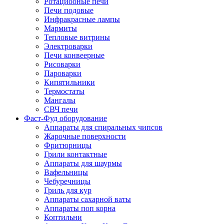
Ротациооные печи
Печи подовые
Инфракрасные лампы
Мармиты
Тепловые витрины
Электроварки
Печи конвеерные
Рисоварки
Пароварки
Кипятильники
Термостаты
Мангалы
СВЧ печи
Фаст-Фуд оборудование
Аппараты для спиральных чипсов
Жарочные поверхности
Фритюрницы
Грили контактные
Аппараты для шаурмы
Вафельницы
Чебуречницы
Гриль для кур
Аппараты сахарной ваты
Аппараты поп корна
Коптильни