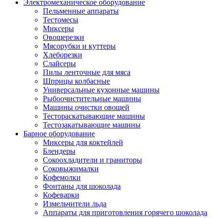
Электромеханическое оборудование
Пельменные аппараты
Тестомесы
Миксеры
Овощерезки
Мясорубки и куттеры
Хлеборезки
Слайсеры
Пилы ленточные для мяса
Шприцы колбасные
Универсальные кухонные машины
Рыбоочистительные машины
Машины очистки овощей
Тестораскатывающие машины
Тестозакатывающие машины
Барное оборудование
Миксеры для коктейлей
Блендеры
Сокоохладители и граниторы
Соковыжималки
Кофемолки
Фонтаны для шоколада
Кофеварки
Измельчители льда
Аппараты для приготовления горячего шоколада