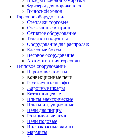
Шкафы шоковой заморозки
Фризеры для мороженого
Выносной холод
Торговое оборудование
Стеллажи торговые
Стеклянные витрины
Сетчатое оборудование
Тележки и корзины
Оборудование для распродаж
Кассовые боксы
Весовое оборудование
Автоматизация торговли
Тепловое оборудование
Пароконвектоматы
Конвекционные печи
Расстоечные шкафы
Жарочные шкафы
Котлы пищевые
Плиты электрические
Плиты индукционные
Печи для пиццы
Ротациооные печи
Печи подовые
Инфракрасные лампы
Мармиты