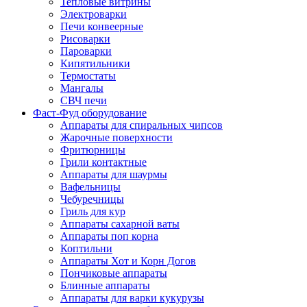
Тепловые витрины
Электроварки
Печи конвеерные
Рисоварки
Пароварки
Кипятильники
Термостаты
Мангалы
СВЧ печи
Фаст-Фуд оборудование
Аппараты для спиральных чипсов
Жарочные поверхности
Фритюрницы
Грили контактные
Аппараты для шаурмы
Вафельницы
Чебуречницы
Гриль для кур
Аппараты сахарной ваты
Аппараты поп корна
Коптильни
Аппараты Хот и Корн Догов
Пончиковые аппараты
Блинные аппараты
Аппараты для варки кукурузы