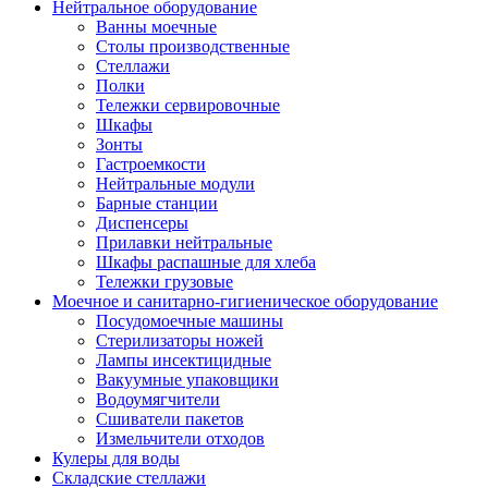
Нейтральное оборудование
Ванны моечные
Столы производственные
Стеллажи
Полки
Тележки сервировочные
Шкафы
Зонты
Гастроемкости
Нейтральные модули
Барные станции
Диспенсеры
Прилавки нейтральные
Шкафы распашные для хлеба
Тележки грузовые
Моечное и санитарно-гигиеническое оборудование
Посудомоечные машины
Стерилизаторы ножей
Лампы инсектицидные
Вакуумные упаковщики
Водоумягчители
Сшиватели пакетов
Измельчители отходов
Кулеры для воды
Складские стеллажи