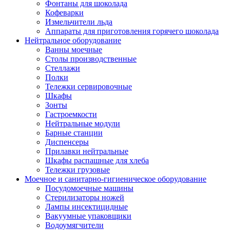
Фонтаны для шоколада
Кофеварки
Измельчители льда
Аппараты для приготовления горячего шоколада
Нейтральное оборудование
Ванны моечные
Столы производственные
Стеллажи
Полки
Тележки сервировочные
Шкафы
Зонты
Гастроемкости
Нейтральные модули
Барные станции
Диспенсеры
Прилавки нейтральные
Шкафы распашные для хлеба
Тележки грузовые
Моечное и санитарно-гигиеническое оборудование
Посудомоечные машины
Стерилизаторы ножей
Лампы инсектицидные
Вакуумные упаковщики
Водоумягчители