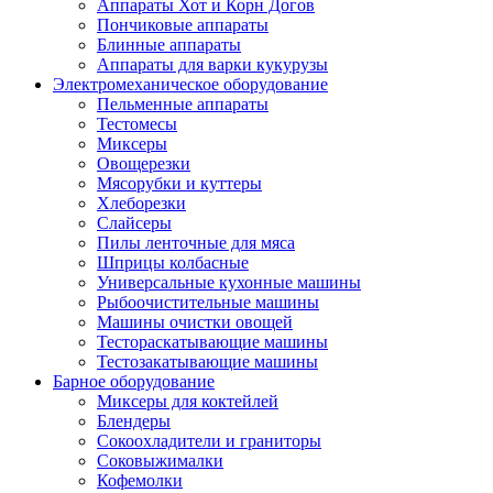
Аппараты Хот и Корн Догов
Пончиковые аппараты
Блинные аппараты
Аппараты для варки кукурузы
Электромеханическое оборудование
Пельменные аппараты
Тестомесы
Миксеры
Овощерезки
Мясорубки и куттеры
Хлеборезки
Слайсеры
Пилы ленточные для мяса
Шприцы колбасные
Универсальные кухонные машины
Рыбоочистительные машины
Машины очистки овощей
Тестораскатывающие машины
Тестозакатывающие машины
Барное оборудование
Миксеры для коктейлей
Блендеры
Сокоохладители и граниторы
Соковыжималки
Кофемолки