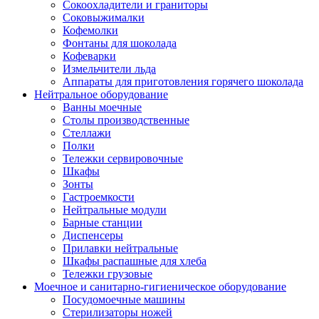
Сокоохладители и граниторы
Соковыжималки
Кофемолки
Фонтаны для шоколада
Кофеварки
Измельчители льда
Аппараты для приготовления горячего шоколада
Нейтральное оборудование
Ванны моечные
Столы производственные
Стеллажи
Полки
Тележки сервировочные
Шкафы
Зонты
Гастроемкости
Нейтральные модули
Барные станции
Диспенсеры
Прилавки нейтральные
Шкафы распашные для хлеба
Тележки грузовые
Моечное и санитарно-гигиеническое оборудование
Посудомоечные машины
Стерилизаторы ножей