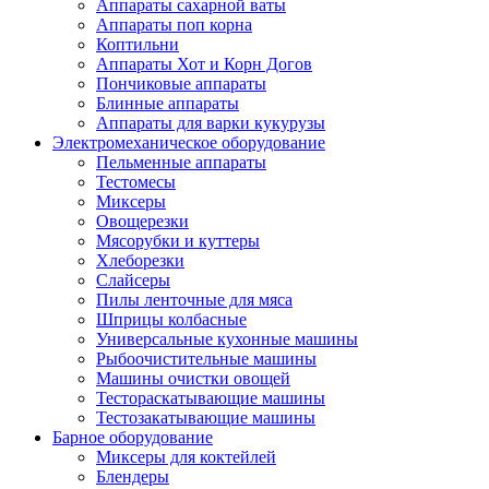
Аппараты сахарной ваты
Аппараты поп корна
Коптильни
Аппараты Хот и Корн Догов
Пончиковые аппараты
Блинные аппараты
Аппараты для варки кукурузы
Электромеханическое оборудование
Пельменные аппараты
Тестомесы
Миксеры
Овощерезки
Мясорубки и куттеры
Хлеборезки
Слайсеры
Пилы ленточные для мяса
Шприцы колбасные
Универсальные кухонные машины
Рыбоочистительные машины
Машины очистки овощей
Тестораскатывающие машины
Тестозакатывающие машины
Барное оборудование
Миксеры для коктейлей
Блендеры