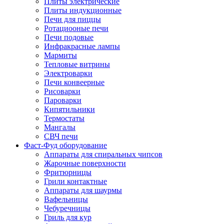
Плиты электрические
Плиты индукционные
Печи для пиццы
Ротациооные печи
Печи подовые
Инфракрасные лампы
Мармиты
Тепловые витрины
Электроварки
Печи конвеерные
Рисоварки
Пароварки
Кипятильники
Термостаты
Мангалы
СВЧ печи
Фаст-Фуд оборудование
Аппараты для спиральных чипсов
Жарочные поверхности
Фритюрницы
Грили контактные
Аппараты для шаурмы
Вафельницы
Чебуречницы
Гриль для кур