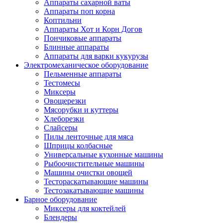
Аппараты сахарной ваты
Аппараты поп корна
Коптильни
Аппараты Хот и Корн Догов
Пончиковые аппараты
Блинные аппараты
Аппараты для варки кукурузы
Электромеханическое оборудование
Пельменные аппараты
Тестомесы
Миксеры
Овощерезки
Мясорубки и куттеры
Хлеборезки
Слайсеры
Пилы ленточные для мяса
Шприцы колбасные
Универсальные кухонные машины
Рыбоочистительные машины
Машины очистки овощей
Тестораскатывающие машины
Тестозакатывающие машины
Барное оборудование
Миксеры для коктейлей
Блендеры