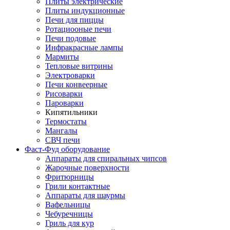
Плиты электрические
Плиты индукционные
Печи для пиццы
Ротациооные печи
Печи подовые
Инфракрасные лампы
Мармиты
Тепловые витрины
Электроварки
Печи конвеерные
Рисоварки
Пароварки
Кипятильники
Термостаты
Мангалы
СВЧ печи
Фаст-Фуд оборудование
Аппараты для спиральных чипсов
Жарочные поверхности
Фритюрницы
Грили контактные
Аппараты для шаурмы
Вафельницы
Чебуречницы
Гриль для кур