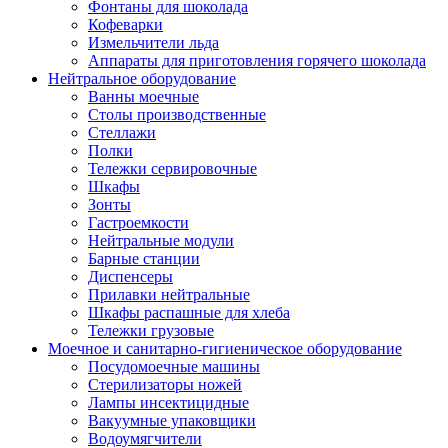
Фонтаны для шоколада
Кофеварки
Измельчители льда
Аппараты для приготовления горячего шоколада
Нейтральное оборудование
Ванны моечные
Столы производственные
Стеллажи
Полки
Тележки сервировочные
Шкафы
Зонты
Гастроемкости
Нейтральные модули
Барные станции
Диспенсеры
Прилавки нейтральные
Шкафы распашные для хлеба
Тележки грузовые
Моечное и санитарно-гигиеническое оборудование
Посудомоечные машины
Стерилизаторы ножей
Лампы инсектицидные
Вакуумные упаковщики
Водоумягчители