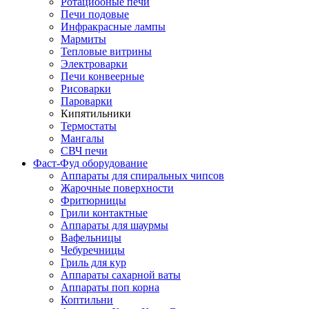
Ротациооные печи
Печи подовые
Инфракрасные лампы
Мармиты
Тепловые витрины
Электроварки
Печи конвеерные
Рисоварки
Пароварки
Кипятильники
Термостаты
Мангалы
СВЧ печи
Фаст-Фуд оборудование
Аппараты для спиральных чипсов
Жарочные поверхности
Фритюрницы
Грили контактные
Аппараты для шаурмы
Вафельницы
Чебуречницы
Гриль для кур
Аппараты сахарной ваты
Аппараты поп корна
Коптильни