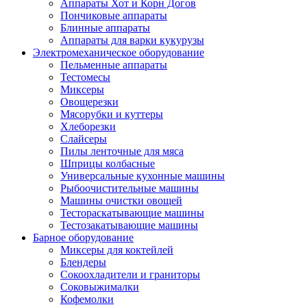
Аппараты Хот и Корн Догов
Пончиковые аппараты
Блинные аппараты
Аппараты для варки кукурузы
Электромеханическое оборудование
Пельменные аппараты
Тестомесы
Миксеры
Овощерезки
Мясорубки и куттеры
Хлеборезки
Слайсеры
Пилы ленточные для мяса
Шприцы колбасные
Универсальные кухонные машины
Рыбоочистительные машины
Машины очистки овощей
Тестораскатывающие машины
Тестозакатывающие машины
Барное оборудование
Миксеры для коктейлей
Блендеры
Сокоохладители и граниторы
Соковыжималки
Кофемолки