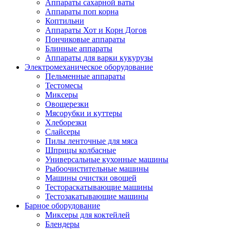
Аппараты сахарной ваты
Аппараты поп корна
Коптильни
Аппараты Хот и Корн Догов
Пончиковые аппараты
Блинные аппараты
Аппараты для варки кукурузы
Электромеханическое оборудование
Пельменные аппараты
Тестомесы
Миксеры
Овощерезки
Мясорубки и куттеры
Хлеборезки
Слайсеры
Пилы ленточные для мяса
Шприцы колбасные
Универсальные кухонные машины
Рыбоочистительные машины
Машины очистки овощей
Тестораскатывающие машины
Тестозакатывающие машины
Барное оборудование
Миксеры для коктейлей
Блендеры