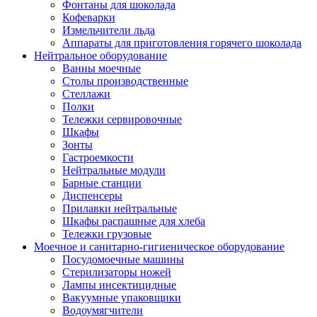
Фонтаны для шоколада
Кофеварки
Измельчители льда
Аппараты для приготовления горячего шоколада
Нейтральное оборудование
Ванны моечные
Столы производственные
Стеллажи
Полки
Тележки сервировочные
Шкафы
Зонты
Гастроемкости
Нейтральные модули
Барные станции
Диспенсеры
Прилавки нейтральные
Шкафы распашные для хлеба
Тележки грузовые
Моечное и санитарно-гигиеническое оборудование
Посудомоечные машины
Стерилизаторы ножей
Лампы инсектицидные
Вакуумные упаковщики
Водоумягчители