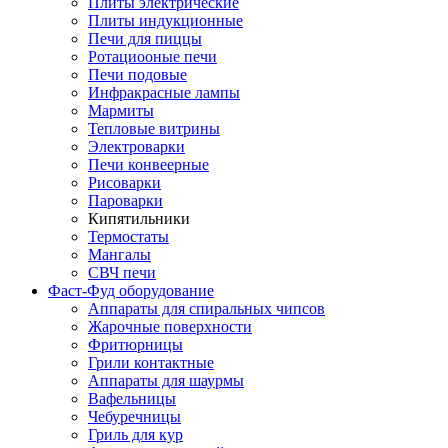
Плиты электрические
Плиты индукционные
Печи для пиццы
Ротациооные печи
Печи подовые
Инфракрасные лампы
Мармиты
Тепловые витрины
Электроварки
Печи конвеерные
Рисоварки
Пароварки
Кипятильники
Термостаты
Мангалы
СВЧ печи
Фаст-Фуд оборудование
Аппараты для спиральных чипсов
Жарочные поверхности
Фритюрницы
Грили контактные
Аппараты для шаурмы
Вафельницы
Чебуречницы
Гриль для кур