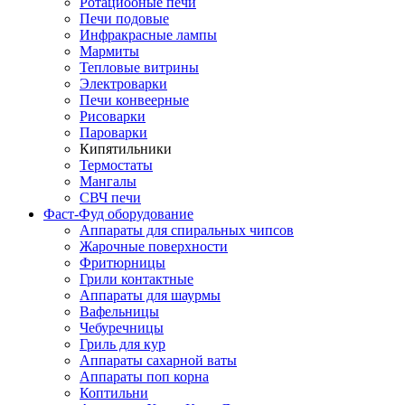
Ротациооные печи
Печи подовые
Инфракрасные лампы
Мармиты
Тепловые витрины
Электроварки
Печи конвеерные
Рисоварки
Пароварки
Кипятильники
Термостаты
Мангалы
СВЧ печи
Фаст-Фуд оборудование
Аппараты для спиральных чипсов
Жарочные поверхности
Фритюрницы
Грили контактные
Аппараты для шаурмы
Вафельницы
Чебуречницы
Гриль для кур
Аппараты сахарной ваты
Аппараты поп корна
Коптильни