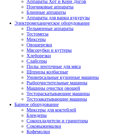
Аппараты Хот и Корн Догов
Пончиковые аппараты
Блинные аппараты
Аппараты для варки кукурузы
Электромеханическое оборудование
Пельменные аппараты
Тестомесы
Миксеры
Овощерезки
Мясорубки и куттеры
Хлеборезки
Слайсеры
Пилы ленточные для мяса
Шприцы колбасные
Универсальные кухонные машины
Рыбоочистительные машины
Машины очистки овощей
Тестораскатывающие машины
Тестозакатывающие машины
Барное оборудование
Миксеры для коктейлей
Блендеры
Сокоохладители и граниторы
Соковыжималки
Кофемолки