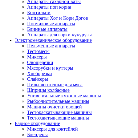
Аппараты сахарной ваты
Аппараты поп корна
Коптильни
Аппараты Хот и Корн Догов
Пончиковые аппараты
Блинные аппараты
Аппараты для варки кукурузы
Электромеханическое оборудование
Пельменные аппараты
Тестомесы
Миксеры
Овощерезки
Мясорубки и куттеры
Хлеборезки
Слайсеры
Пилы ленточные для мяса
Шприцы колбасные
Универсальные кухонные машины
Рыбоочистительные машины
Машины очистки овощей
Тестораскатывающие машины
Тестозакатывающие машины
Барное оборудование
Миксеры для коктейлей
Блендеры