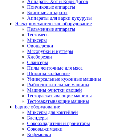
Аппараты Хот и Корн Догов
Пончиковые аппараты
Блинные аппараты
Аппараты для варки кукурузы
Электромеханическое оборудование
Пельменные аппараты
Тестомесы
Миксеры
Овощерезки
Мясорубки и куттеры
Хлеборезки
Слайсеры
Пилы ленточные для мяса
Шприцы колбасные
Универсальные кухонные машины
Рыбоочистительные машины
Машины очистки овощей
Тестораскатывающие машины
Тестозакатывающие машины
Барное оборудование
Миксеры для коктейлей
Блендеры
Сокоохладители и граниторы
Соковыжималки
Кофемолки