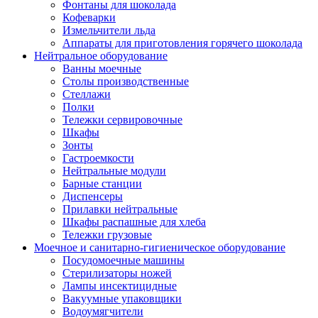
Фонтаны для шоколада
Кофеварки
Измельчители льда
Аппараты для приготовления горячего шоколада
Нейтральное оборудование
Ванны моечные
Столы производственные
Стеллажи
Полки
Тележки сервировочные
Шкафы
Зонты
Гастроемкости
Нейтральные модули
Барные станции
Диспенсеры
Прилавки нейтральные
Шкафы распашные для хлеба
Тележки грузовые
Моечное и санитарно-гигиеническое оборудование
Посудомоечные машины
Стерилизаторы ножей
Лампы инсектицидные
Вакуумные упаковщики
Водоумягчители