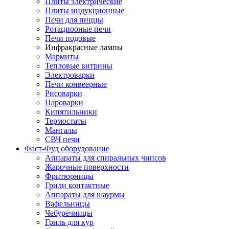
Плиты электрические
Плиты индукционные
Печи для пиццы
Ротациооные печи
Печи подовые
Инфракрасные лампы
Мармиты
Тепловые витрины
Электроварки
Печи конвеерные
Рисоварки
Пароварки
Кипятильники
Термостаты
Мангалы
СВЧ печи
Фаст-Фуд оборудование
Аппараты для спиральных чипсов
Жарочные поверхности
Фритюрницы
Грили контактные
Аппараты для шаурмы
Вафельницы
Чебуречницы
Гриль для кур