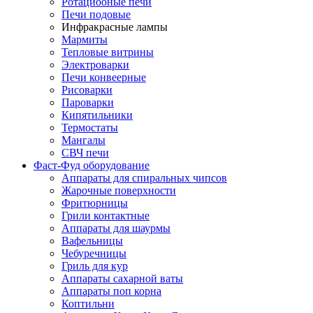
Ротациооные печи
Печи подовые
Инфракрасные лампы
Мармиты
Тепловые витрины
Электроварки
Печи конвеерные
Рисоварки
Пароварки
Кипятильники
Термостаты
Мангалы
СВЧ печи
Фаст-Фуд оборудование
Аппараты для спиральных чипсов
Жарочные поверхности
Фритюрницы
Грили контактные
Аппараты для шаурмы
Вафельницы
Чебуречницы
Гриль для кур
Аппараты сахарной ваты
Аппараты поп корна
Коптильни