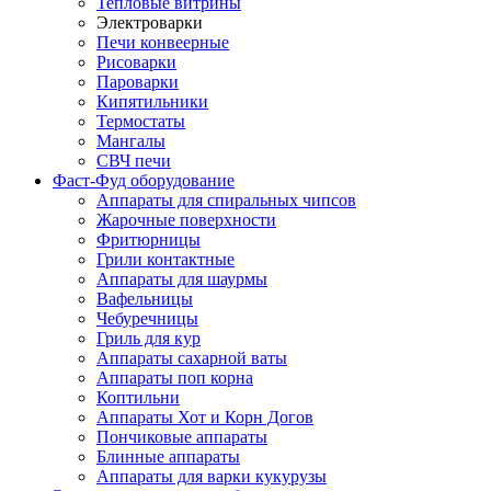
Тепловые витрины
Электроварки
Печи конвеерные
Рисоварки
Пароварки
Кипятильники
Термостаты
Мангалы
СВЧ печи
Фаст-Фуд оборудование
Аппараты для спиральных чипсов
Жарочные поверхности
Фритюрницы
Грили контактные
Аппараты для шаурмы
Вафельницы
Чебуречницы
Гриль для кур
Аппараты сахарной ваты
Аппараты поп корна
Коптильни
Аппараты Хот и Корн Догов
Пончиковые аппараты
Блинные аппараты
Аппараты для варки кукурузы