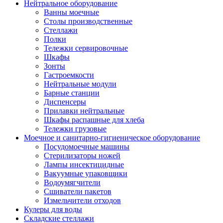
Нейтральное оборудование
Ванны моечные
Столы производственные
Стеллажи
Полки
Тележки сервировочные
Шкафы
Зонты
Гастроемкости
Нейтральные модули
Барные станции
Диспенсеры
Прилавки нейтральные
Шкафы распашные для хлеба
Тележки грузовые
Моечное и санитарно-гигиеническое оборудование
Посудомоечные машины
Стерилизаторы ножей
Лампы инсектицидные
Вакуумные упаковщики
Водоумягчители
Сшиватели пакетов
Измельчители отходов
Кулеры для воды
Складские стеллажи