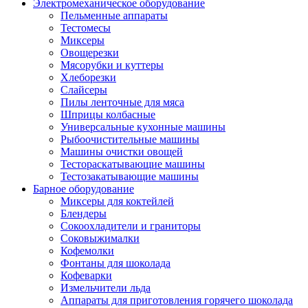
Электромеханическое оборудование
Пельменные аппараты
Тестомесы
Миксеры
Овощерезки
Мясорубки и куттеры
Хлеборезки
Слайсеры
Пилы ленточные для мяса
Шприцы колбасные
Универсальные кухонные машины
Рыбоочистительные машины
Машины очистки овощей
Тестораскатывающие машины
Тестозакатывающие машины
Барное оборудование
Миксеры для коктейлей
Блендеры
Сокоохладители и граниторы
Соковыжималки
Кофемолки
Фонтаны для шоколада
Кофеварки
Измельчители льда
Аппараты для приготовления горячего шоколада