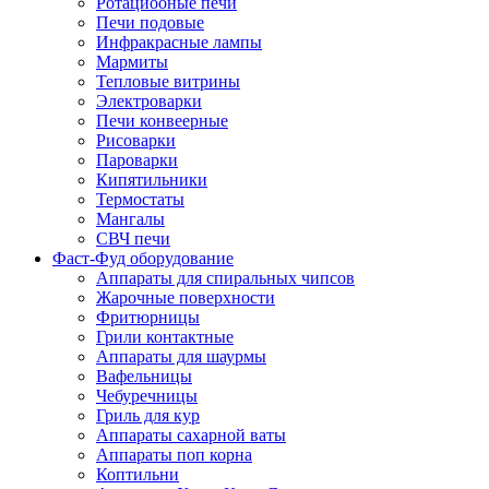
Ротациооные печи
Печи подовые
Инфракрасные лампы
Мармиты
Тепловые витрины
Электроварки
Печи конвеерные
Рисоварки
Пароварки
Кипятильники
Термостаты
Мангалы
СВЧ печи
Фаст-Фуд оборудование
Аппараты для спиральных чипсов
Жарочные поверхности
Фритюрницы
Грили контактные
Аппараты для шаурмы
Вафельницы
Чебуречницы
Гриль для кур
Аппараты сахарной ваты
Аппараты поп корна
Коптильни