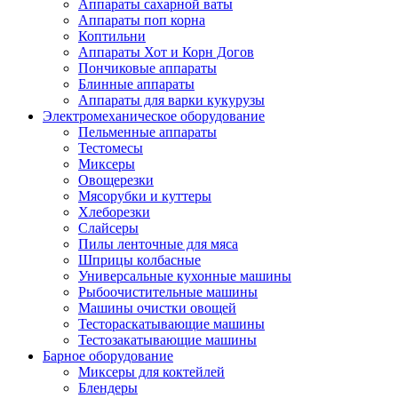
Аппараты сахарной ваты
Аппараты поп корна
Коптильни
Аппараты Хот и Корн Догов
Пончиковые аппараты
Блинные аппараты
Аппараты для варки кукурузы
Электромеханическое оборудование
Пельменные аппараты
Тестомесы
Миксеры
Овощерезки
Мясорубки и куттеры
Хлеборезки
Слайсеры
Пилы ленточные для мяса
Шприцы колбасные
Универсальные кухонные машины
Рыбоочистительные машины
Машины очистки овощей
Тестораскатывающие машины
Тестозакатывающие машины
Барное оборудование
Миксеры для коктейлей
Блендеры