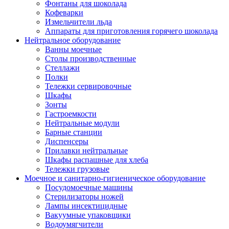
Фонтаны для шоколада
Кофеварки
Измельчители льда
Аппараты для приготовления горячего шоколада
Нейтральное оборудование
Ванны моечные
Столы производственные
Стеллажи
Полки
Тележки сервировочные
Шкафы
Зонты
Гастроемкости
Нейтральные модули
Барные станции
Диспенсеры
Прилавки нейтральные
Шкафы распашные для хлеба
Тележки грузовые
Моечное и санитарно-гигиеническое оборудование
Посудомоечные машины
Стерилизаторы ножей
Лампы инсектицидные
Вакуумные упаковщики
Водоумягчители