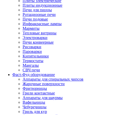
Плиты электрические
Плиты индукционные
Печи для пиццы
Ротациооные печи
Печи подовые
Инфракрасные лампы
Мармиты
Тепловые витрины
Электроварки
Печи конвеерные
Рисоварки
Пароварки
Кипятильники
Термостаты
Мангалы
СВЧ печи
Фаст-Фуд оборудование
Аппараты для спиральных чипсов
Жарочные поверхности
Фритюрницы
Грили контактные
Аппараты для шаурмы
Вафельницы
Чебуречницы
Гриль для кур