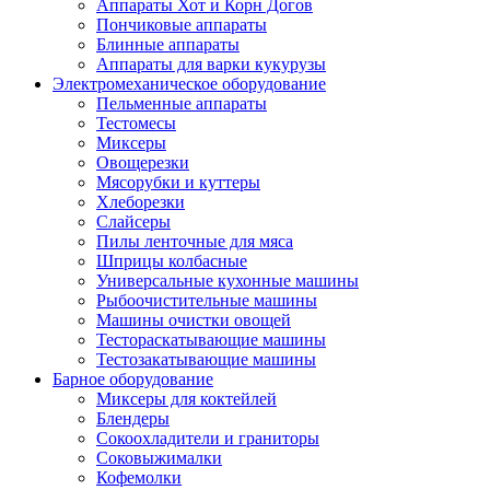
Аппараты Хот и Корн Догов
Пончиковые аппараты
Блинные аппараты
Аппараты для варки кукурузы
Электромеханическое оборудование
Пельменные аппараты
Тестомесы
Миксеры
Овощерезки
Мясорубки и куттеры
Хлеборезки
Слайсеры
Пилы ленточные для мяса
Шприцы колбасные
Универсальные кухонные машины
Рыбоочистительные машины
Машины очистки овощей
Тестораскатывающие машины
Тестозакатывающие машины
Барное оборудование
Миксеры для коктейлей
Блендеры
Сокоохладители и граниторы
Соковыжималки
Кофемолки