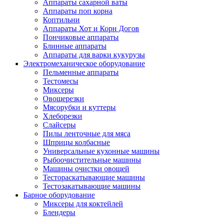
Аппараты сахарной ваты
Аппараты поп корна
Коптильни
Аппараты Хот и Корн Догов
Пончиковые аппараты
Блинные аппараты
Аппараты для варки кукурузы
Электромеханическое оборудование
Пельменные аппараты
Тестомесы
Миксеры
Овощерезки
Мясорубки и куттеры
Хлеборезки
Слайсеры
Пилы ленточные для мяса
Шприцы колбасные
Универсальные кухонные машины
Рыбоочистительные машины
Машины очистки овощей
Тестораскатывающие машины
Тестозакатывающие машины
Барное оборудование
Миксеры для коктейлей
Блендеры