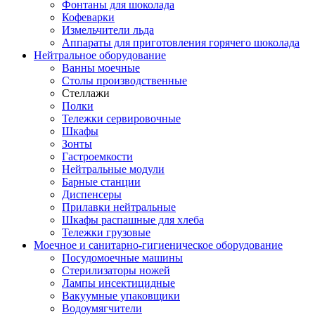
Фонтаны для шоколада
Кофеварки
Измельчители льда
Аппараты для приготовления горячего шоколада
Нейтральное оборудование
Ванны моечные
Столы производственные
Стеллажи
Полки
Тележки сервировочные
Шкафы
Зонты
Гастроемкости
Нейтральные модули
Барные станции
Диспенсеры
Прилавки нейтральные
Шкафы распашные для хлеба
Тележки грузовые
Моечное и санитарно-гигиеническое оборудование
Посудомоечные машины
Стерилизаторы ножей
Лампы инсектицидные
Вакуумные упаковщики
Водоумягчители