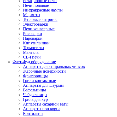
Ротациооные печи
Печи подовые
Инфракрасные лампы
Мармиты
Тепловые витрины
Электроварки
Печи конвеерные
Рисоварки
Пароварки
Кипятильники
Термостаты
Мангалы
СВЧ печи
Фаст-Фуд оборудование
Аппараты для спиральных чипсов
Жарочные поверхности
Фритюрницы
Грили контактные
Аппараты для шаурмы
Вафельницы
Чебуречницы
Гриль для кур
Аппараты сахарной ваты
Аппараты поп корна
Коптильни