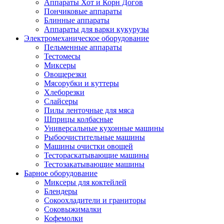
Аппараты Хот и Корн Догов
Пончиковые аппараты
Блинные аппараты
Аппараты для варки кукурузы
Электромеханическое оборудование
Пельменные аппараты
Тестомесы
Миксеры
Овощерезки
Мясорубки и куттеры
Хлеборезки
Слайсеры
Пилы ленточные для мяса
Шприцы колбасные
Универсальные кухонные машины
Рыбоочистительные машины
Машины очистки овощей
Тестораскатывающие машины
Тестозакатывающие машины
Барное оборудование
Миксеры для коктейлей
Блендеры
Сокоохладители и граниторы
Соковыжималки
Кофемолки