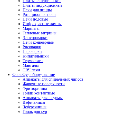
Плиты электрические
Плиты индукционные
Печи для пиццы
Ротациооные печи
Печи подовые
Инфракрасные лампы
Мармиты
Тепловые витрины
Электроварки
Печи конвеерные
Рисоварки
Пароварки
Кипятильники
Термостаты
Мангалы
СВЧ печи
Фаст-Фуд оборудование
Аппараты для спиральных чипсов
Жарочные поверхности
Фритюрницы
Грили контактные
Аппараты для шаурмы
Вафельницы
Чебуречницы
Гриль для кур