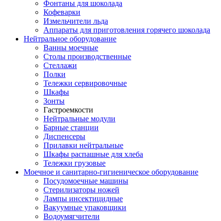
Фонтаны для шоколада
Кофеварки
Измельчители льда
Аппараты для приготовления горячего шоколада
Нейтральное оборудование
Ванны моечные
Столы производственные
Стеллажи
Полки
Тележки сервировочные
Шкафы
Зонты
Гастроемкости
Нейтральные модули
Барные станции
Диспенсеры
Прилавки нейтральные
Шкафы распашные для хлеба
Тележки грузовые
Моечное и санитарно-гигиеническое оборудование
Посудомоечные машины
Стерилизаторы ножей
Лампы инсектицидные
Вакуумные упаковщики
Водоумягчители