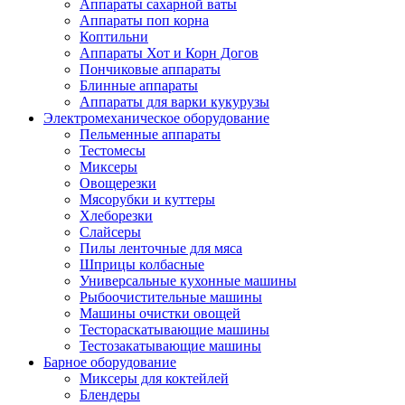
Аппараты сахарной ваты
Аппараты поп корна
Коптильни
Аппараты Хот и Корн Догов
Пончиковые аппараты
Блинные аппараты
Аппараты для варки кукурузы
Электромеханическое оборудование
Пельменные аппараты
Тестомесы
Миксеры
Овощерезки
Мясорубки и куттеры
Хлеборезки
Слайсеры
Пилы ленточные для мяса
Шприцы колбасные
Универсальные кухонные машины
Рыбоочистительные машины
Машины очистки овощей
Тестораскатывающие машины
Тестозакатывающие машины
Барное оборудование
Миксеры для коктейлей
Блендеры