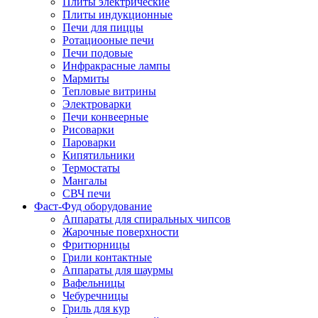
Плиты электрические
Плиты индукционные
Печи для пиццы
Ротациооные печи
Печи подовые
Инфракрасные лампы
Мармиты
Тепловые витрины
Электроварки
Печи конвеерные
Рисоварки
Пароварки
Кипятильники
Термостаты
Мангалы
СВЧ печи
Фаст-Фуд оборудование
Аппараты для спиральных чипсов
Жарочные поверхности
Фритюрницы
Грили контактные
Аппараты для шаурмы
Вафельницы
Чебуречницы
Гриль для кур