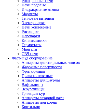
Ротациооные печи
Печи подовые
Инфракрасные лампы
Мармиты
Тепловые витрины
Электроварки
Печи конвеерные
Рисоварки
Пароварки
Кипятильники
Термостаты
Мангалы
СВЧ печи
Фаст-Фуд оборудование
Аппараты для спиральных чипсов
Жарочные поверхности
Фритюрницы
Грили контактные
Аппараты для шаурмы
Вафельницы
Чебуречницы
Гриль для кур
Аппараты сахарной ваты
Аппараты поп корна
Коптильни