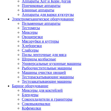
Аппараты Хот и Корн Догов
Пончиковые аппараты
Блинные аппараты
Аппараты для варки кукурузы
Электромеханическое оборудование
Пельменные аппараты
Тестомесы
Миксеры
Овощерезки
Мясорубки и куттеры
Хлеборезки
Слайсеры
Пилы ленточные для мяса
Шприцы колбасные
Универсальные кухонные машины
Рыбоочистительные машины
Машины очистки овощей
Тестораскатывающие машины
Тестозакатывающие машины
Барное оборудование
Миксеры для коктейлей
Блендеры
Сокоохладители и граниторы
Соковыжималки
Кофемолки