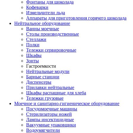
Фонтаны для шоколада
Кофеварки
Измельчители льда
Аппараты для приготовления горячего шоколада
Нейтральное оборудование
Ванны моечные
Столы производственные
Стеллажи
Полки
Тележки сервировочные
Шкафы
Зонты
Гастроемкости
Нейтральные модули
Барные станции
Диспенсеры
Прилавки нейтральные
Шкафы распашные для хлеба
Тележки грузовые
Моечное и санитарно-гигиеническое оборудование
Посудомоечные машины
Стерилизаторы ножей
Лампы инсектицидные
Вакуумные упаковщики
Водоумягчители