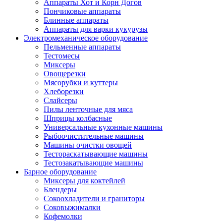
Аппараты Хот и Корн Догов
Пончиковые аппараты
Блинные аппараты
Аппараты для варки кукурузы
Электромеханическое оборудование
Пельменные аппараты
Тестомесы
Миксеры
Овощерезки
Мясорубки и куттеры
Хлеборезки
Слайсеры
Пилы ленточные для мяса
Шприцы колбасные
Универсальные кухонные машины
Рыбоочистительные машины
Машины очистки овощей
Тестораскатывающие машины
Тестозакатывающие машины
Барное оборудование
Миксеры для коктейлей
Блендеры
Сокоохладители и граниторы
Соковыжималки
Кофемолки