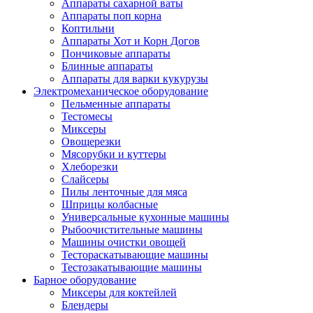
Аппараты сахарной ваты
Аппараты поп корна
Коптильни
Аппараты Хот и Корн Догов
Пончиковые аппараты
Блинные аппараты
Аппараты для варки кукурузы
Электромеханическое оборудование
Пельменные аппараты
Тестомесы
Миксеры
Овощерезки
Мясорубки и куттеры
Хлеборезки
Слайсеры
Пилы ленточные для мяса
Шприцы колбасные
Универсальные кухонные машины
Рыбоочистительные машины
Машины очистки овощей
Тестораскатывающие машины
Тестозакатывающие машины
Барное оборудование
Миксеры для коктейлей
Блендеры