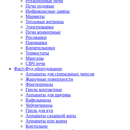
Ротациооные печи
Печи подовые
Инфракрасные лампы
Мармиты
Тепловые витрины
Электроварки
Печи конвеерные
Рисоварки
Пароварки
Кипятильники
Термостаты
Мангалы
СВЧ печи
Фаст-Фуд оборудование
Аппараты для спиральных чипсов
Жарочные поверхности
Фритюрницы
Грили контактные
Аппараты для шаурмы
Вафельницы
Чебуречницы
Гриль для кур
Аппараты сахарной ваты
Аппараты поп корна
Коптильни