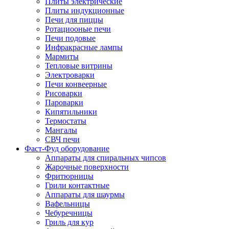
Плиты электрические
Плиты индукционные
Печи для пиццы
Ротациооные печи
Печи подовые
Инфракрасные лампы
Мармиты
Тепловые витрины
Электроварки
Печи конвеерные
Рисоварки
Пароварки
Кипятильники
Термостаты
Мангалы
СВЧ печи
Фаст-Фуд оборудование
Аппараты для спиральных чипсов
Жарочные поверхности
Фритюрницы
Грили контактные
Аппараты для шаурмы
Вафельницы
Чебуречницы
Гриль для кур