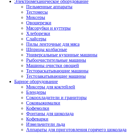
Электромеханическое оборудование
Пельменные аппараты
Тестомесы
Миксеры
Овощерезки
Мясорубки и куттеры
Хлеборезки
Слайсеры
Пилы ленточные для мяса
Шприцы колбасные
Универсальные кухонные машины
Рыбоочистительные машины
Машины очистки овощей
Тестораскатывающие машины
Тестозакатывающие машины
Барное оборудование
Миксеры для коктейлей
Блендеры
Сокоохладители и граниторы
Соковыжималки
Кофемолки
Фонтаны для шоколада
Кофеварки
Измельчители льда
Аппараты для приготовления горячего шоколада