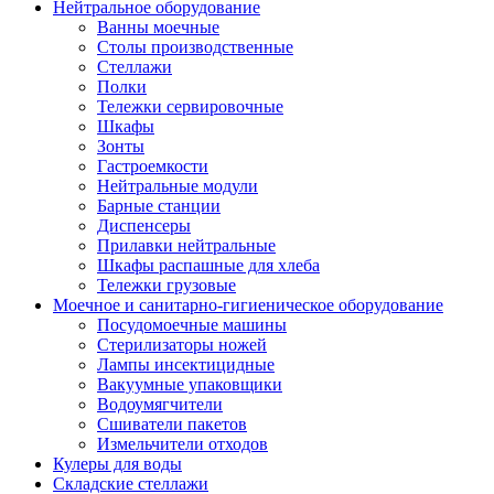
Нейтральное оборудование
Ванны моечные
Столы производственные
Стеллажи
Полки
Тележки сервировочные
Шкафы
Зонты
Гастроемкости
Нейтральные модули
Барные станции
Диспенсеры
Прилавки нейтральные
Шкафы распашные для хлеба
Тележки грузовые
Моечное и санитарно-гигиеническое оборудование
Посудомоечные машины
Стерилизаторы ножей
Лампы инсектицидные
Вакуумные упаковщики
Водоумягчители
Сшиватели пакетов
Измельчители отходов
Кулеры для воды
Складские стеллажи