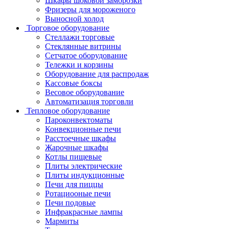
Шкафы шоковой заморозки
Фризеры для мороженого
Выносной холод
Торговое оборудование
Стеллажи торговые
Стеклянные витрины
Сетчатое оборудование
Тележки и корзины
Оборудование для распродаж
Кассовые боксы
Весовое оборудование
Автоматизация торговли
Тепловое оборудование
Пароконвектоматы
Конвекционные печи
Расстоечные шкафы
Жарочные шкафы
Котлы пищевые
Плиты электрические
Плиты индукционные
Печи для пиццы
Ротациооные печи
Печи подовые
Инфракрасные лампы
Мармиты