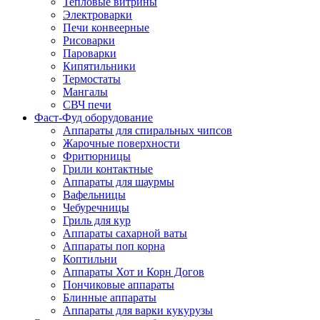
Тепловые витрины
Электроварки
Печи конвеерные
Рисоварки
Пароварки
Кипятильники
Термостаты
Мангалы
СВЧ печи
Фаст-Фуд оборудование
Аппараты для спиральных чипсов
Жарочные поверхности
Фритюрницы
Грили контактные
Аппараты для шаурмы
Вафельницы
Чебуречницы
Гриль для кур
Аппараты сахарной ваты
Аппараты поп корна
Коптильни
Аппараты Хот и Корн Догов
Пончиковые аппараты
Блинные аппараты
Аппараты для варки кукурузы