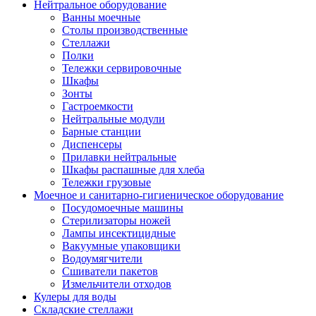
Нейтральное оборудование
Ванны моечные
Столы производственные
Стеллажи
Полки
Тележки сервировочные
Шкафы
Зонты
Гастроемкости
Нейтральные модули
Барные станции
Диспенсеры
Прилавки нейтральные
Шкафы распашные для хлеба
Тележки грузовые
Моечное и санитарно-гигиеническое оборудование
Посудомоечные машины
Стерилизаторы ножей
Лампы инсектицидные
Вакуумные упаковщики
Водоумягчители
Сшиватели пакетов
Измельчители отходов
Кулеры для воды
Складские стеллажи