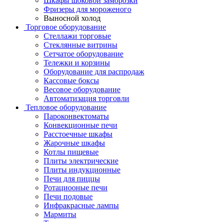
Шкафы шоковой заморозки
Фризеры для мороженого
Выносной холод
Торговое оборудование
Стеллажи торговые
Стеклянные витрины
Сетчатое оборудование
Тележки и корзины
Оборудование для распродаж
Кассовые боксы
Весовое оборудование
Автоматизация торговли
Тепловое оборудование
Пароконвектоматы
Конвекционные печи
Расстоечные шкафы
Жарочные шкафы
Котлы пищевые
Плиты электрические
Плиты индукционные
Печи для пиццы
Ротациооные печи
Печи подовые
Инфракрасные лампы
Мармиты