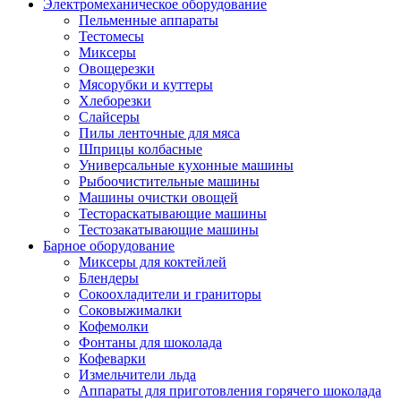
Электромеханическое оборудование
Пельменные аппараты
Тестомесы
Миксеры
Овощерезки
Мясорубки и куттеры
Хлеборезки
Слайсеры
Пилы ленточные для мяса
Шприцы колбасные
Универсальные кухонные машины
Рыбоочистительные машины
Машины очистки овощей
Тестораскатывающие машины
Тестозакатывающие машины
Барное оборудование
Миксеры для коктейлей
Блендеры
Сокоохладители и граниторы
Соковыжималки
Кофемолки
Фонтаны для шоколада
Кофеварки
Измельчители льда
Аппараты для приготовления горячего шоколада