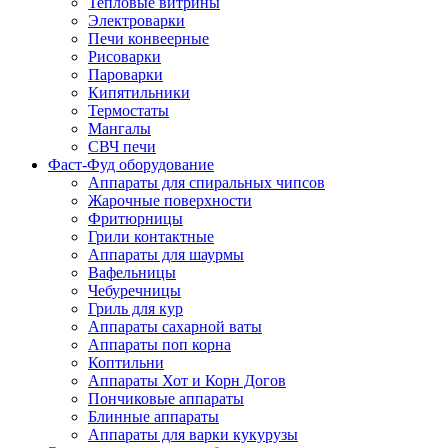
Тепловые витрины
Электроварки
Печи конвеерные
Рисоварки
Пароварки
Кипятильники
Термостаты
Мангалы
СВЧ печи
Фаст-Фуд оборудование
Аппараты для спиральных чипсов
Жарочные поверхности
Фритюрницы
Грили контактные
Аппараты для шаурмы
Вафельницы
Чебуречницы
Гриль для кур
Аппараты сахарной ваты
Аппараты поп корна
Коптильни
Аппараты Хот и Корн Догов
Пончиковые аппараты
Блинные аппараты
Аппараты для варки кукурузы