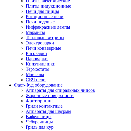
Плиты электрические
Плиты индукционные
Печи для пиццы
Ротациооные печи
Печи подовые
Инфракрасные лампы
Мармиты
Тепловые витрины
Электроварки
Печи конвеерные
Рисоварки
Пароварки
Кипятильники
Термостаты
Мангалы
СВЧ печи
Фаст-Фуд оборудование
Аппараты для спиральных чипсов
Жарочные поверхности
Фритюрницы
Грили контактные
Аппараты для шаурмы
Вафельницы
Чебуречницы
Гриль для кур