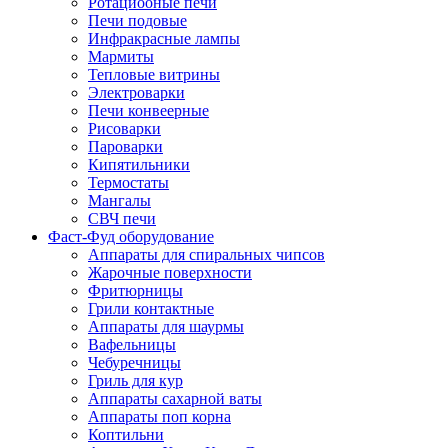
Ротациооные печи
Печи подовые
Инфракрасные лампы
Мармиты
Тепловые витрины
Электроварки
Печи конвеерные
Рисоварки
Пароварки
Кипятильники
Термостаты
Мангалы
СВЧ печи
Фаст-Фуд оборудование
Аппараты для спиральных чипсов
Жарочные поверхности
Фритюрницы
Грили контактные
Аппараты для шаурмы
Вафельницы
Чебуречницы
Гриль для кур
Аппараты сахарной ваты
Аппараты поп корна
Коптильни