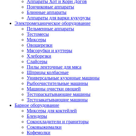
Аппараты Хот и Корн Догов
Пончиковые аппараты
Блинные аппараты
Аппараты для варки кукурузы
Электромеханическое оборудование
Пельменные аппараты
Тестомесы
Миксеры
Овощерезки
Мясорубки и куттеры
Хлеборезки
Слайсеры
Пилы ленточные для мяса
Шприцы колбасные
Универсальные кухонные машины
Рыбоочистительные машины
Машины очистки овощей
Тестораскатывающие машины
Тестозакатывающие машины
Барное оборудование
Миксеры для коктейлей
Блендеры
Сокоохладители и граниторы
Соковыжималки
Кофемолки