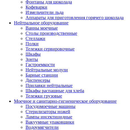
Фонтаны для шоколада
Кофеварки
Измельчители льда
Аппараты для приготовления горячего шоколада
Нейтральное оборудование
Ванны моечные
Столы производственные
Стеллажи
Полки
Тележки сервировочные
Шкафы
Зонты
Гастроемкости
Нейтральные модули
Барные станции
Диспенсеры
Прилавки нейтральные
Шкафы распашные для хлеба
Тележки грузовые
Моечное и санитарно-гигиеническое оборудование
Посудомоечные машины
Стерилизаторы ножей
Лампы инсектицидные
Вакуумные упаковщики
Водоумягчители