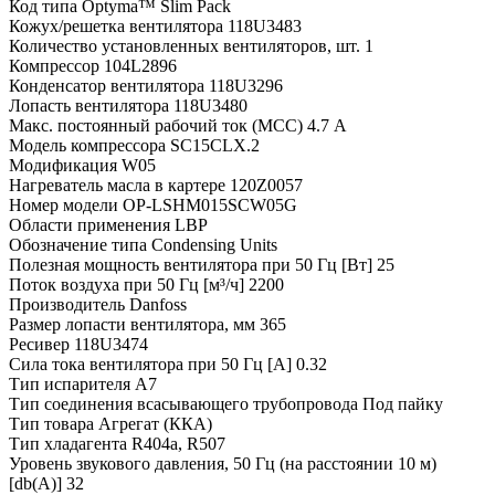
Код типа
Optyma™ Slim Pack
Кожух/решетка вентилятора
118U3483
Количество установленных вентиляторов, шт.
1
Компрессор
104L2896
Конденсатор вентилятора
118U3296
Лопасть вентилятора
118U3480
Макс. постоянный рабочий ток (MCC)
4.7 A
Модель компрессора
SC15CLX.2
Модификация
W05
Нагреватель масла в картере
120Z0057
Номер модели
OP-LSHM015SCW05G
Области применения
LBP
Обозначение типа
Condensing Units
Полезная мощность вентилятора при 50 Гц [Вт]
25
Поток воздуха при 50 Гц [м³/ч]
2200
Производитель
Danfoss
Размер лопасти вентилятора, мм
365
Ресивер
118U3474
Сила тока вентилятора при 50 Гц [А]
0.32
Тип испарителя
A7
Тип соединения всасывающего трубопровода
Под пайку
Тип товара
Агрегат (ККА)
Тип хладагента
R404a, R507
Уровень звукового давления, 50 Гц (на расстоянии 10 м)
[db(A)]
32