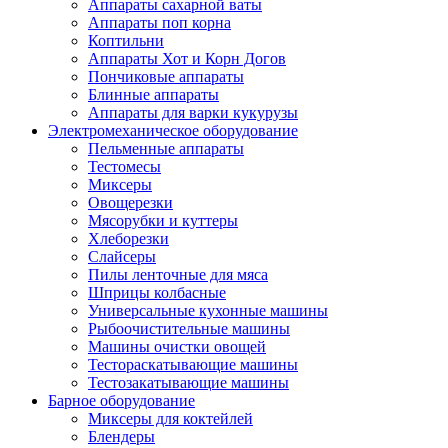
Аппараты сахарной ваты
Аппараты поп корна
Коптильни
Аппараты Хот и Корн Догов
Пончиковые аппараты
Блинные аппараты
Аппараты для варки кукурузы
Электромеханическое оборудование
Пельменные аппараты
Тестомесы
Миксеры
Овощерезки
Мясорубки и куттеры
Хлеборезки
Слайсеры
Пилы ленточные для мяса
Шприцы колбасные
Универсальные кухонные машины
Рыбоочистительные машины
Машины очистки овощей
Тестораскатывающие машины
Тестозакатывающие машины
Барное оборудование
Миксеры для коктейлей
Блендеры