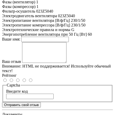
Фазы (вентилятор)
1
Фазы (компрессор)
1
Фильтр-осушитель
023Z5040
Электродвигатель вентилятора
023Z5040
Электропитание вентилятора [В/ф/Гц]
230/1/50
Электропитание компрессора [В/ф/Гц]
230/1/50
Электротехнические правила и нормы
G
Энергопотребление вентилятора при 50 Гц [Вт]
60
Ваше имя:
Ваш отзыв
Внимание:
HTML не поддерживается! Используйте обычный
текст!
Рейтинг
Captcha
Введите код
Отправить свой отзыв
Документы