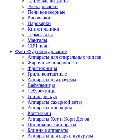
Тепловые витрины
Электроварки
Печи конвеерные
Рисоварки
Пароварки
Кипятильники
Термостаты
Мангалы
СВЧ печи
Фаст-Фуд оборудование
Аппараты для спиральных чипсов
Жарочные поверхности
Фритюрницы
Грили контактные
Аппараты для шаурмы
Вафельницы
Чебуречницы
Гриль для кур
Аппараты сахарной ваты
Аппараты поп корна
Коптильни
Аппараты Хот и Корн Догов
Пончиковые аппараты
Блинные аппараты
Аппараты для варки кукурузы