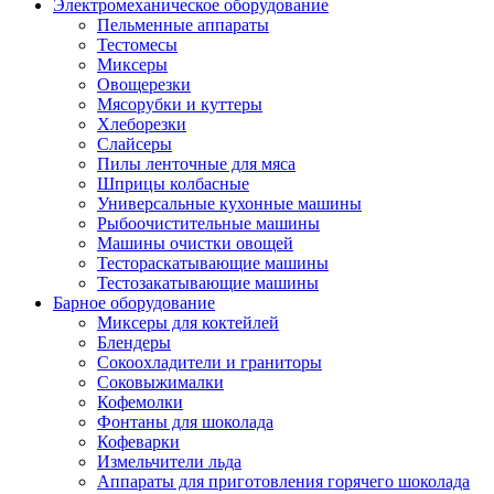
Электромеханическое оборудование
Пельменные аппараты
Тестомесы
Миксеры
Овощерезки
Мясорубки и куттеры
Хлеборезки
Слайсеры
Пилы ленточные для мяса
Шприцы колбасные
Универсальные кухонные машины
Рыбоочистительные машины
Машины очистки овощей
Тестораскатывающие машины
Тестозакатывающие машины
Барное оборудование
Миксеры для коктейлей
Блендеры
Сокоохладители и граниторы
Соковыжималки
Кофемолки
Фонтаны для шоколада
Кофеварки
Измельчители льда
Аппараты для приготовления горячего шоколада