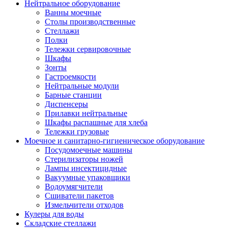
Нейтральное оборудование
Ванны моечные
Столы производственные
Стеллажи
Полки
Тележки сервировочные
Шкафы
Зонты
Гастроемкости
Нейтральные модули
Барные станции
Диспенсеры
Прилавки нейтральные
Шкафы распашные для хлеба
Тележки грузовые
Моечное и санитарно-гигиеническое оборудование
Посудомоечные машины
Стерилизаторы ножей
Лампы инсектицидные
Вакуумные упаковщики
Водоумягчители
Сшиватели пакетов
Измельчители отходов
Кулеры для воды
Складские стеллажи