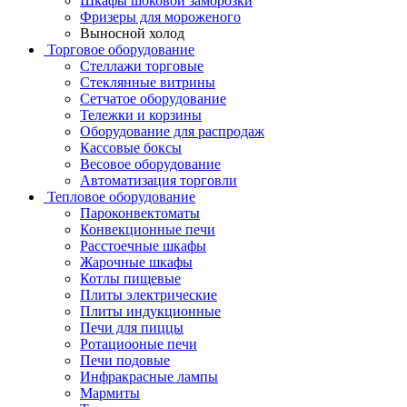
Шкафы шоковой заморозки
Фризеры для мороженого
Выносной холод
Торговое оборудование
Стеллажи торговые
Стеклянные витрины
Сетчатое оборудование
Тележки и корзины
Оборудование для распродаж
Кассовые боксы
Весовое оборудование
Автоматизация торговли
Тепловое оборудование
Пароконвектоматы
Конвекционные печи
Расстоечные шкафы
Жарочные шкафы
Котлы пищевые
Плиты электрические
Плиты индукционные
Печи для пиццы
Ротациооные печи
Печи подовые
Инфракрасные лампы
Мармиты