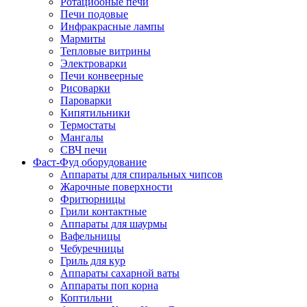
Ротациооные печи
Печи подовые
Инфракрасные лампы
Мармиты
Тепловые витрины
Электроварки
Печи конвеерные
Рисоварки
Пароварки
Кипятильники
Термостаты
Мангалы
СВЧ печи
Фаст-Фуд оборудование
Аппараты для спиральных чипсов
Жарочные поверхности
Фритюрницы
Грили контактные
Аппараты для шаурмы
Вафельницы
Чебуречницы
Гриль для кур
Аппараты сахарной ваты
Аппараты поп корна
Коптильни