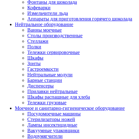
Фонтаны для шоколада
Кофеварки
Измельчители льда
Аппараты для приготовления горячего шоколада
Нейтральное оборудование
Ванны моечные
Столы производственные
Стеллажи
Полки
Тележки сервировочные
Шкафы
Зонты
Гастроемкости
Нейтральные модули
Барные станции
Диспенсеры
Прилавки нейтральные
Шкафы распашные для хлеба
Тележки грузовые
Моечное и санитарно-гигиеническое оборудование
Посудомоечные машины
Стерилизаторы ножей
Лампы инсектицидные
Вакуумные упаковщики
Водоумягчители