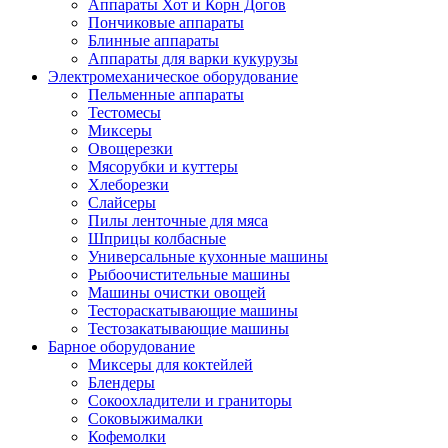
Аппараты Хот и Корн Догов
Пончиковые аппараты
Блинные аппараты
Аппараты для варки кукурузы
Электромеханическое оборудование
Пельменные аппараты
Тестомесы
Миксеры
Овощерезки
Мясорубки и куттеры
Хлеборезки
Слайсеры
Пилы ленточные для мяса
Шприцы колбасные
Универсальные кухонные машины
Рыбоочистительные машины
Машины очистки овощей
Тестораскатывающие машины
Тестозакатывающие машины
Барное оборудование
Миксеры для коктейлей
Блендеры
Сокоохладители и граниторы
Соковыжималки
Кофемолки