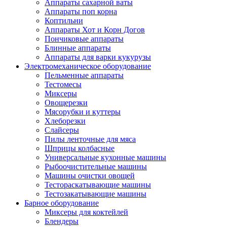
Аппараты сахарной ваты
Аппараты поп корна
Коптильни
Аппараты Хот и Корн Догов
Пончиковые аппараты
Блинные аппараты
Аппараты для варки кукурузы
Электромеханическое оборудование
Пельменные аппараты
Тестомесы
Миксеры
Овощерезки
Мясорубки и куттеры
Хлеборезки
Слайсеры
Пилы ленточные для мяса
Шприцы колбасные
Универсальные кухонные машины
Рыбоочистительные машины
Машины очистки овощей
Тестораскатывающие машины
Тестозакатывающие машины
Барное оборудование
Миксеры для коктейлей
Блендеры