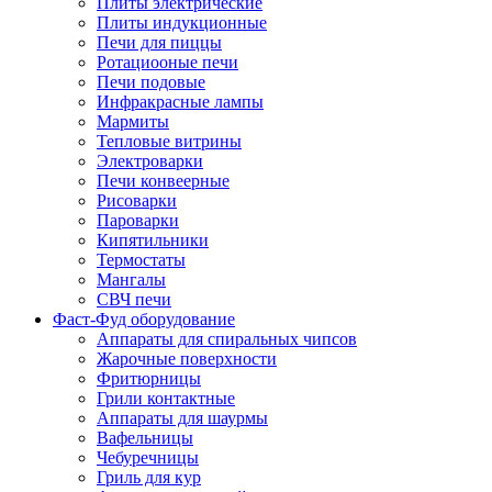
Плиты электрические
Плиты индукционные
Печи для пиццы
Ротациооные печи
Печи подовые
Инфракрасные лампы
Мармиты
Тепловые витрины
Электроварки
Печи конвеерные
Рисоварки
Пароварки
Кипятильники
Термостаты
Мангалы
СВЧ печи
Фаст-Фуд оборудование
Аппараты для спиральных чипсов
Жарочные поверхности
Фритюрницы
Грили контактные
Аппараты для шаурмы
Вафельницы
Чебуречницы
Гриль для кур