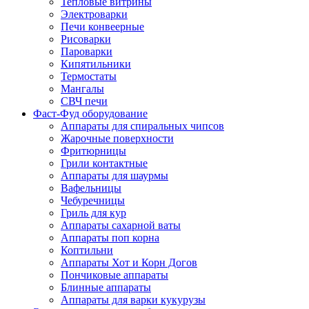
Тепловые витрины
Электроварки
Печи конвеерные
Рисоварки
Пароварки
Кипятильники
Термостаты
Мангалы
СВЧ печи
Фаст-Фуд оборудование
Аппараты для спиральных чипсов
Жарочные поверхности
Фритюрницы
Грили контактные
Аппараты для шаурмы
Вафельницы
Чебуречницы
Гриль для кур
Аппараты сахарной ваты
Аппараты поп корна
Коптильни
Аппараты Хот и Корн Догов
Пончиковые аппараты
Блинные аппараты
Аппараты для варки кукурузы