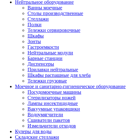
Нейтральное оборудование
Ванны моечные
Столы производственные
Стеллажи
Полки
Тележки сервировочные
Шкафы
Зонты
Гастроемкости
Нейтральные модули
Барные станции
Диспенсеры
Прилавки нейтральные
Шкафы распашные для хлеба
Тележки грузовые
Моечное и санитарно-гигиеническое оборудование
Посудомоечные машины
Стерилизаторы ножей
Лампы инсектицидные
Вакуумные упаковщики
Водоумягчители
Сшиватели пакетов
Измельчители отходов
Кулеры для воды
Складские стеллажи