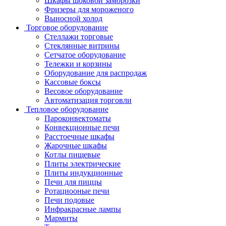
Шкафы шоковой заморозки
Фризеры для мороженого
Выносной холод
Торговое оборудование
Стеллажи торговые
Стеклянные витрины
Сетчатое оборудование
Тележки и корзины
Оборудование для распродаж
Кассовые боксы
Весовое оборудование
Автоматизация торговли
Тепловое оборудование
Пароконвектоматы
Конвекционные печи
Расстоечные шкафы
Жарочные шкафы
Котлы пищевые
Плиты электрические
Плиты индукционные
Печи для пиццы
Ротациооные печи
Печи подовые
Инфракрасные лампы
Мармиты