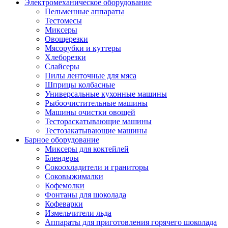
Электромеханическое оборудование
Пельменные аппараты
Тестомесы
Миксеры
Овощерезки
Мясорубки и куттеры
Хлеборезки
Слайсеры
Пилы ленточные для мяса
Шприцы колбасные
Универсальные кухонные машины
Рыбоочистительные машины
Машины очистки овощей
Тестораскатывающие машины
Тестозакатывающие машины
Барное оборудование
Миксеры для коктейлей
Блендеры
Сокоохладители и граниторы
Соковыжималки
Кофемолки
Фонтаны для шоколада
Кофеварки
Измельчители льда
Аппараты для приготовления горячего шоколада