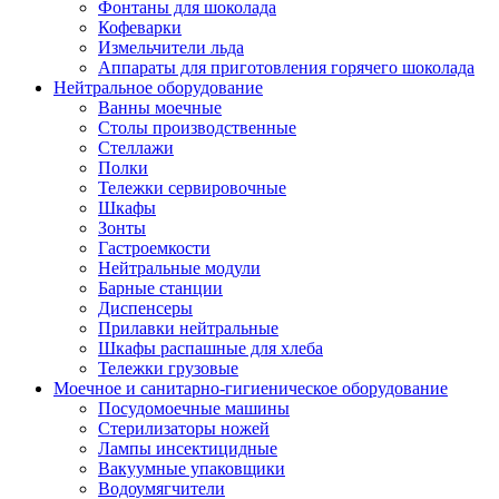
Фонтаны для шоколада
Кофеварки
Измельчители льда
Аппараты для приготовления горячего шоколада
Нейтральное оборудование
Ванны моечные
Столы производственные
Стеллажи
Полки
Тележки сервировочные
Шкафы
Зонты
Гастроемкости
Нейтральные модули
Барные станции
Диспенсеры
Прилавки нейтральные
Шкафы распашные для хлеба
Тележки грузовые
Моечное и санитарно-гигиеническое оборудование
Посудомоечные машины
Стерилизаторы ножей
Лампы инсектицидные
Вакуумные упаковщики
Водоумягчители