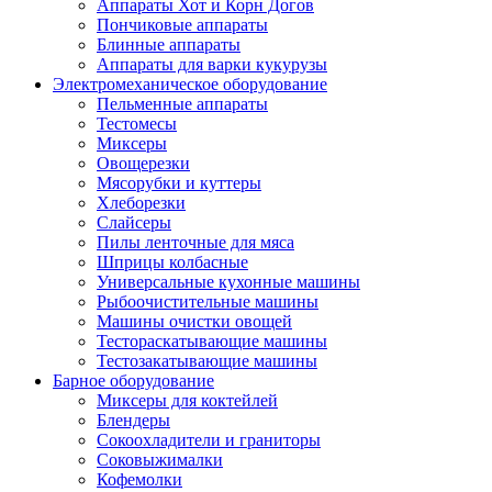
Аппараты Хот и Корн Догов
Пончиковые аппараты
Блинные аппараты
Аппараты для варки кукурузы
Электромеханическое оборудование
Пельменные аппараты
Тестомесы
Миксеры
Овощерезки
Мясорубки и куттеры
Хлеборезки
Слайсеры
Пилы ленточные для мяса
Шприцы колбасные
Универсальные кухонные машины
Рыбоочистительные машины
Машины очистки овощей
Тестораскатывающие машины
Тестозакатывающие машины
Барное оборудование
Миксеры для коктейлей
Блендеры
Сокоохладители и граниторы
Соковыжималки
Кофемолки