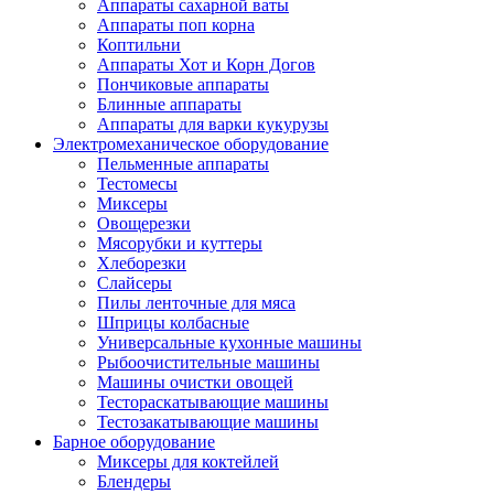
Аппараты сахарной ваты
Аппараты поп корна
Коптильни
Аппараты Хот и Корн Догов
Пончиковые аппараты
Блинные аппараты
Аппараты для варки кукурузы
Электромеханическое оборудование
Пельменные аппараты
Тестомесы
Миксеры
Овощерезки
Мясорубки и куттеры
Хлеборезки
Слайсеры
Пилы ленточные для мяса
Шприцы колбасные
Универсальные кухонные машины
Рыбоочистительные машины
Машины очистки овощей
Тестораскатывающие машины
Тестозакатывающие машины
Барное оборудование
Миксеры для коктейлей
Блендеры