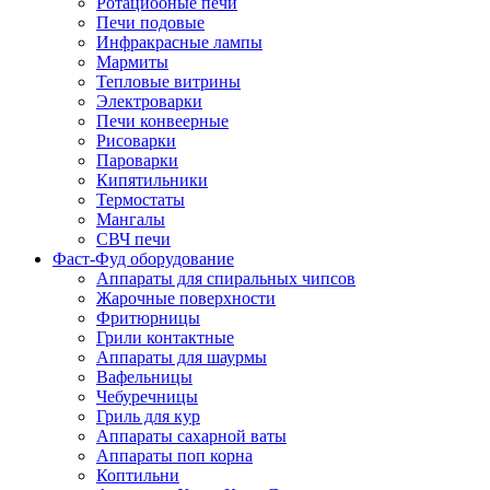
Ротациооные печи
Печи подовые
Инфракрасные лампы
Мармиты
Тепловые витрины
Электроварки
Печи конвеерные
Рисоварки
Пароварки
Кипятильники
Термостаты
Мангалы
СВЧ печи
Фаст-Фуд оборудование
Аппараты для спиральных чипсов
Жарочные поверхности
Фритюрницы
Грили контактные
Аппараты для шаурмы
Вафельницы
Чебуречницы
Гриль для кур
Аппараты сахарной ваты
Аппараты поп корна
Коптильни