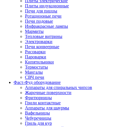
Плиты электрические
Плиты индукционные
Печи для пиццы
Ротациооные печи
Печи подовые
Инфракрасные лампы
Мармиты
Тепловые витрины
Электроварки
Печи конвеерные
Рисоварки
Пароварки
Кипятильники
Термостаты
Мангалы
СВЧ печи
Фаст-Фуд оборудование
Аппараты для спиральных чипсов
Жарочные поверхности
Фритюрницы
Грили контактные
Аппараты для шаурмы
Вафельницы
Чебуречницы
Гриль для кур