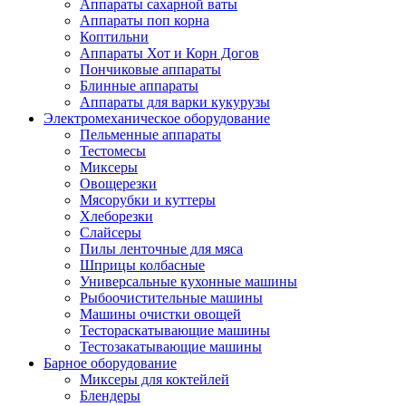
Аппараты сахарной ваты
Аппараты поп корна
Коптильни
Аппараты Хот и Корн Догов
Пончиковые аппараты
Блинные аппараты
Аппараты для варки кукурузы
Электромеханическое оборудование
Пельменные аппараты
Тестомесы
Миксеры
Овощерезки
Мясорубки и куттеры
Хлеборезки
Слайсеры
Пилы ленточные для мяса
Шприцы колбасные
Универсальные кухонные машины
Рыбоочистительные машины
Машины очистки овощей
Тестораскатывающие машины
Тестозакатывающие машины
Барное оборудование
Миксеры для коктейлей
Блендеры