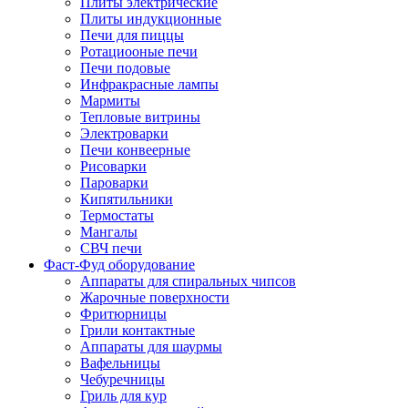
Плиты электрические
Плиты индукционные
Печи для пиццы
Ротациооные печи
Печи подовые
Инфракрасные лампы
Мармиты
Тепловые витрины
Электроварки
Печи конвеерные
Рисоварки
Пароварки
Кипятильники
Термостаты
Мангалы
СВЧ печи
Фаст-Фуд оборудование
Аппараты для спиральных чипсов
Жарочные поверхности
Фритюрницы
Грили контактные
Аппараты для шаурмы
Вафельницы
Чебуречницы
Гриль для кур