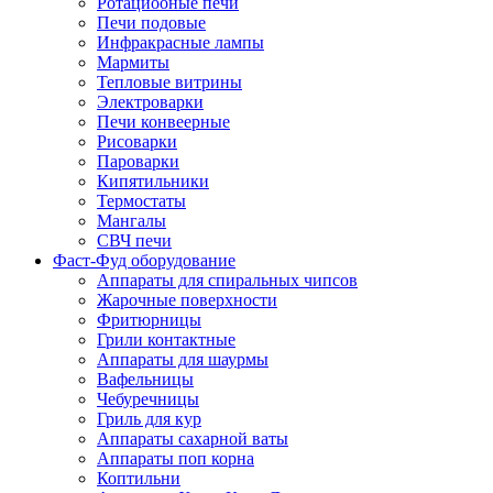
Ротациооные печи
Печи подовые
Инфракрасные лампы
Мармиты
Тепловые витрины
Электроварки
Печи конвеерные
Рисоварки
Пароварки
Кипятильники
Термостаты
Мангалы
СВЧ печи
Фаст-Фуд оборудование
Аппараты для спиральных чипсов
Жарочные поверхности
Фритюрницы
Грили контактные
Аппараты для шаурмы
Вафельницы
Чебуречницы
Гриль для кур
Аппараты сахарной ваты
Аппараты поп корна
Коптильни