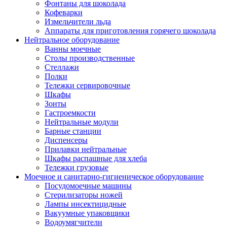
Фонтаны для шоколада
Кофеварки
Измельчители льда
Аппараты для приготовления горячего шоколада
Нейтральное оборудование
Ванны моечные
Столы производственные
Стеллажи
Полки
Тележки сервировочные
Шкафы
Зонты
Гастроемкости
Нейтральные модули
Барные станции
Диспенсеры
Прилавки нейтральные
Шкафы распашные для хлеба
Тележки грузовые
Моечное и санитарно-гигиеническое оборудование
Посудомоечные машины
Стерилизаторы ножей
Лампы инсектицидные
Вакуумные упаковщики
Водоумягчители