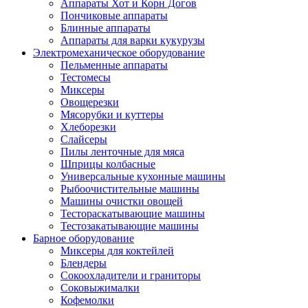
Аппараты Хот и Корн Догов
Пончиковые аппараты
Блинные аппараты
Аппараты для варки кукурузы
Электромеханическое оборудование
Пельменные аппараты
Тестомесы
Миксеры
Овощерезки
Мясорубки и куттеры
Хлеборезки
Слайсеры
Пилы ленточные для мяса
Шприцы колбасные
Универсальные кухонные машины
Рыбоочистительные машины
Машины очистки овощей
Тестораскатывающие машины
Тестозакатывающие машины
Барное оборудование
Миксеры для коктейлей
Блендеры
Сокоохладители и граниторы
Соковыжималки
Кофемолки