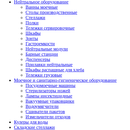
Нейтральное оборудование
Ванны моечные
Столы производственные
Стеллажи
Полки
Тележки сервировочные
Шкафы
Зонты
Гастроемкости
Нейтральные модули
Барные станции
Диспенсеры
Прилавки нейтральные
Шкафы распашные для хлеба
Тележки грузовые
Моечное и санитарно-гигиеническое оборудование
Посудомоечные машины
Стерилизаторы ножей
Лампы инсектицидные
Вакуумные упаковщики
Водоумягчители
Сшиватели пакетов
Измельчители отходов
Кулеры для воды
Складские стеллажи