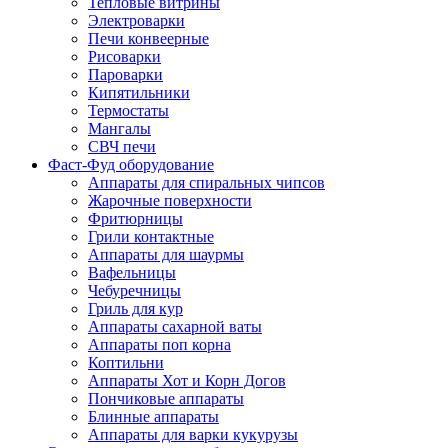
Тепловые витрины
Электроварки
Печи конвеерные
Рисоварки
Пароварки
Кипятильники
Термостаты
Мангалы
СВЧ печи
Фаст-Фуд оборудование
Аппараты для спиральных чипсов
Жарочные поверхности
Фритюрницы
Грили контактные
Аппараты для шаурмы
Вафельницы
Чебуречницы
Гриль для кур
Аппараты сахарной ваты
Аппараты поп корна
Коптильни
Аппараты Хот и Корн Догов
Пончиковые аппараты
Блинные аппараты
Аппараты для варки кукурузы