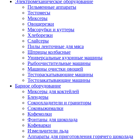
Электромеханическое оборудование
Пельменные аппараты
Тестомесы
Миксеры
Овощерезки
Мясорубки и куттеры
Хлеборезки
Слайсеры
Пилы ленточные для мяса
Шприцы колбасные
Универсальные кухонные машины
Рыбоочистительные машины
Машины очистки овощей
Тестораскатывающие машины
Тестозакатывающие машины
Барное оборудование
Миксеры для коктейлей
Блендеры
Сокоохладители и граниторы
Соковыжималки
Кофемолки
Фонтаны для шоколада
Кофеварки
Измельчители льда
Аппараты для приготовления горячего шоколада