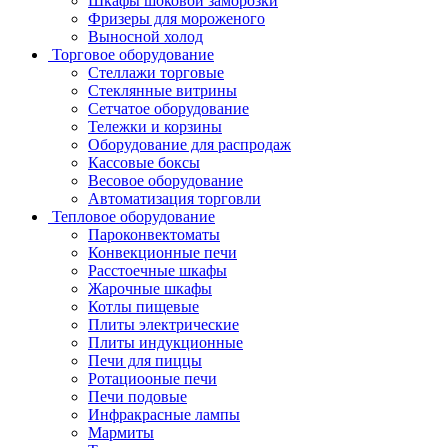
Шкафы шоковой заморозки
Фризеры для мороженого
Выносной холод
Торговое оборудование
Стеллажи торговые
Стеклянные витрины
Сетчатое оборудование
Тележки и корзины
Оборудование для распродаж
Кассовые боксы
Весовое оборудование
Автоматизация торговли
Тепловое оборудование
Пароконвектоматы
Конвекционные печи
Расстоечные шкафы
Жарочные шкафы
Котлы пищевые
Плиты электрические
Плиты индукционные
Печи для пиццы
Ротациооные печи
Печи подовые
Инфракрасные лампы
Мармиты