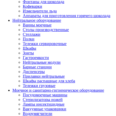
Фонтаны для шоколада
Кофеварки
Измельчители льда
Аппараты для приготовления горячего шоколада
Нейтральное оборудование
Ванны моечные
Столы производственные
Стеллажи
Полки
Тележки сервировочные
Шкафы
Зонты
Гастроемкости
Нейтральные модули
Барные станции
Диспенсеры
Прилавки нейтральные
Шкафы распашные для хлеба
Тележки грузовые
Моечное и санитарно-гигиеническое оборудование
Посудомоечные машины
Стерилизаторы ножей
Лампы инсектицидные
Вакуумные упаковщики
Водоумягчители