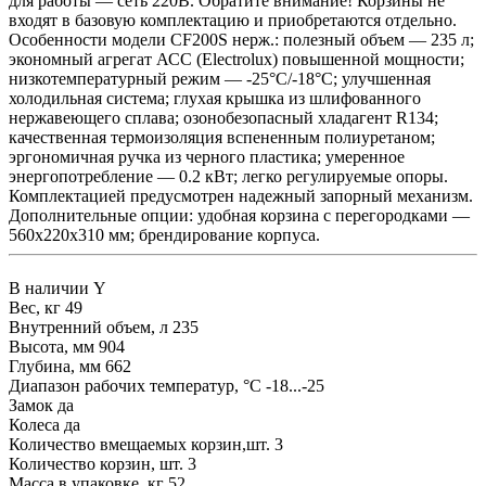
для работы — сеть 220В. Обратите внимание! Корзины не
входят в базовую комплектацию и приобретаются отдельно.
Особенности модели CF200S нерж.: полезный объем — 235 л;
экономный агрегат АСС (Electrolux) повышенной мощности;
низкотемпературный режим — -25°С/-18°С; улучшенная
холодильная система; глухая крышка из шлифованного
нержавеющего сплава; озонобезопасный хладагент R134;
качественная термоизоляция вспененным полиуретаном;
эргономичная ручка из черного пластика; умеренное
энергопотребление — 0.2 кВт; легко регулируемые опоры.
Комплектацией предусмотрен надежный запорный механизм.
Дополнительные опции: удобная корзина с перегородками —
560х220х310 мм; брендирование корпуса.
В наличии
Y
Вес, кг
49
Внутренний объем, л
235
Высота, мм
904
Глубина, мм
662
Диапазон рабочих температур, °C
-18...-25
Замок
да
Колеса
да
Количество вмещаемых корзин,шт.
3
Количество корзин, шт.
3
Масса в упаковке, кг
52