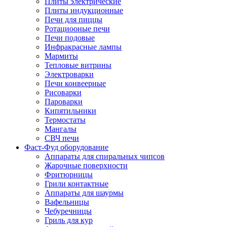
Плиты электрические
Плиты индукционные
Печи для пиццы
Ротациооные печи
Печи подовые
Инфракрасные лампы
Мармиты
Тепловые витрины
Электроварки
Печи конвеерные
Рисоварки
Пароварки
Кипятильники
Термостаты
Мангалы
СВЧ печи
Фаст-Фуд оборудование
Аппараты для спиральных чипсов
Жарочные поверхности
Фритюрницы
Грили контактные
Аппараты для шаурмы
Вафельницы
Чебуречницы
Гриль для кур