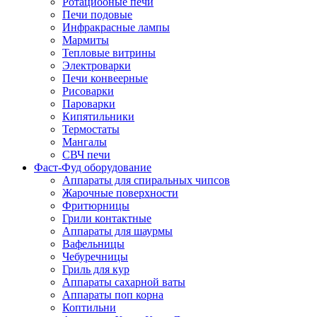
Ротациооные печи
Печи подовые
Инфракрасные лампы
Мармиты
Тепловые витрины
Электроварки
Печи конвеерные
Рисоварки
Пароварки
Кипятильники
Термостаты
Мангалы
СВЧ печи
Фаст-Фуд оборудование
Аппараты для спиральных чипсов
Жарочные поверхности
Фритюрницы
Грили контактные
Аппараты для шаурмы
Вафельницы
Чебуречницы
Гриль для кур
Аппараты сахарной ваты
Аппараты поп корна
Коптильни