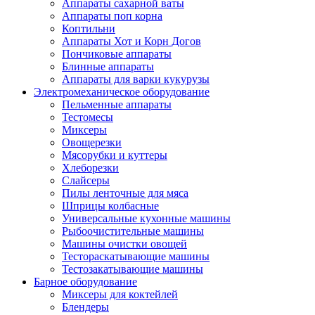
Аппараты сахарной ваты
Аппараты поп корна
Коптильни
Аппараты Хот и Корн Догов
Пончиковые аппараты
Блинные аппараты
Аппараты для варки кукурузы
Электромеханическое оборудование
Пельменные аппараты
Тестомесы
Миксеры
Овощерезки
Мясорубки и куттеры
Хлеборезки
Слайсеры
Пилы ленточные для мяса
Шприцы колбасные
Универсальные кухонные машины
Рыбоочистительные машины
Машины очистки овощей
Тестораскатывающие машины
Тестозакатывающие машины
Барное оборудование
Миксеры для коктейлей
Блендеры