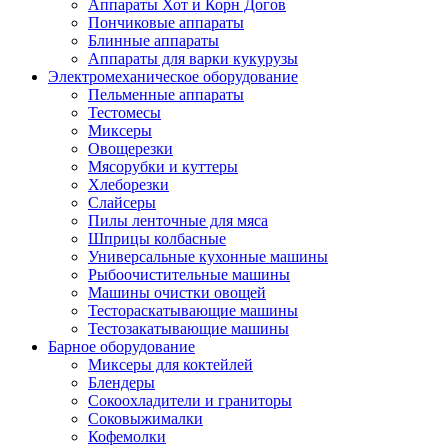
Аппараты Хот и Корн Догов
Пончиковые аппараты
Блинные аппараты
Аппараты для варки кукурузы
Электромеханическое оборудование
Пельменные аппараты
Тестомесы
Миксеры
Овощерезки
Мясорубки и куттеры
Хлеборезки
Слайсеры
Пилы ленточные для мяса
Шприцы колбасные
Универсальные кухонные машины
Рыбоочистительные машины
Машины очистки овощей
Тестораскатывающие машины
Тестозакатывающие машины
Барное оборудование
Миксеры для коктейлей
Блендеры
Сокоохладители и граниторы
Соковыжималки
Кофемолки