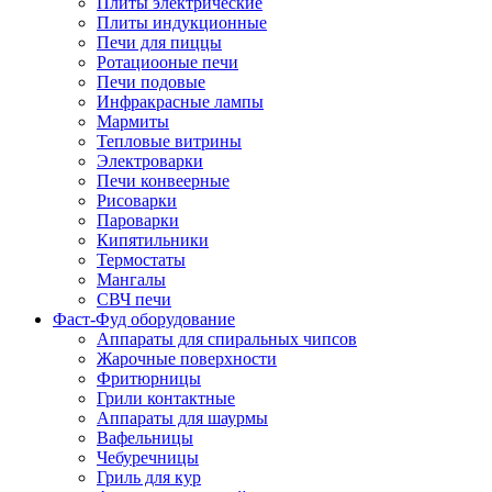
Плиты электрические
Плиты индукционные
Печи для пиццы
Ротациооные печи
Печи подовые
Инфракрасные лампы
Мармиты
Тепловые витрины
Электроварки
Печи конвеерные
Рисоварки
Пароварки
Кипятильники
Термостаты
Мангалы
СВЧ печи
Фаст-Фуд оборудование
Аппараты для спиральных чипсов
Жарочные поверхности
Фритюрницы
Грили контактные
Аппараты для шаурмы
Вафельницы
Чебуречницы
Гриль для кур