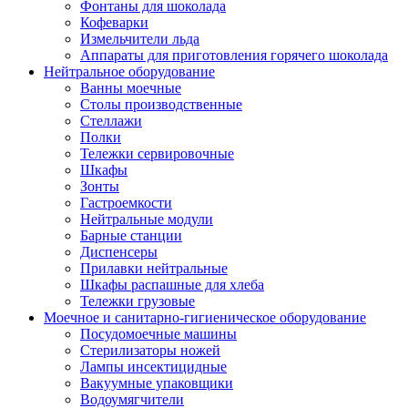
Фонтаны для шоколада
Кофеварки
Измельчители льда
Аппараты для приготовления горячего шоколада
Нейтральное оборудование
Ванны моечные
Столы производственные
Стеллажи
Полки
Тележки сервировочные
Шкафы
Зонты
Гастроемкости
Нейтральные модули
Барные станции
Диспенсеры
Прилавки нейтральные
Шкафы распашные для хлеба
Тележки грузовые
Моечное и санитарно-гигиеническое оборудование
Посудомоечные машины
Стерилизаторы ножей
Лампы инсектицидные
Вакуумные упаковщики
Водоумягчители