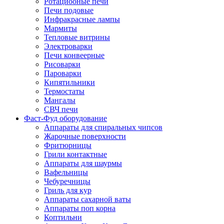
Ротациооные печи
Печи подовые
Инфракрасные лампы
Мармиты
Тепловые витрины
Электроварки
Печи конвеерные
Рисоварки
Пароварки
Кипятильники
Термостаты
Мангалы
СВЧ печи
Фаст-Фуд оборудование
Аппараты для спиральных чипсов
Жарочные поверхности
Фритюрницы
Грили контактные
Аппараты для шаурмы
Вафельницы
Чебуречницы
Гриль для кур
Аппараты сахарной ваты
Аппараты поп корна
Коптильни