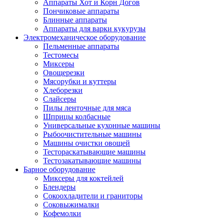
Аппараты Хот и Корн Догов
Пончиковые аппараты
Блинные аппараты
Аппараты для варки кукурузы
Электромеханическое оборудование
Пельменные аппараты
Тестомесы
Миксеры
Овощерезки
Мясорубки и куттеры
Хлеборезки
Слайсеры
Пилы ленточные для мяса
Шприцы колбасные
Универсальные кухонные машины
Рыбоочистительные машины
Машины очистки овощей
Тестораскатывающие машины
Тестозакатывающие машины
Барное оборудование
Миксеры для коктейлей
Блендеры
Сокоохладители и граниторы
Соковыжималки
Кофемолки