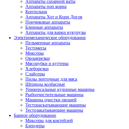
Аппараты сахарной ваты
Аппараты поп корна
Коптильни
Аппараты Хот и Корн Догов
Пончиковые аппараты
Блинные аппараты
Аппараты для варки кукурузы
Электромеханическое оборудование
Пельменные аппараты
Тестомесы
Миксеры
Овощерезки
Мясорубки и куттеры
Хлеборезки
Слайсеры
Пилы ленточные для мяса
Шприцы колбасные
Универсальные кухонные машины
Рыбоочистительные машины
Машины очистки овощей
Тестораскатывающие машины
Тестозакатывающие машины
Барное оборудование
Миксеры для коктейлей
Блендеры