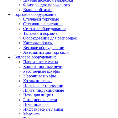
Шкафы шоковой заморозки
Фризеры для мороженого
Выносной холод
Торговое оборудование
Стеллажи торговые
Стеклянные витрины
Сетчатое оборудование
Тележки и корзины
Оборудование для распродаж
Кассовые боксы
Весовое оборудование
Автоматизация торговли
Тепловое оборудование
Пароконвектоматы
Конвекционные печи
Расстоечные шкафы
Жарочные шкафы
Котлы пищевые
Плиты электрические
Плиты индукционные
Печи для пиццы
Ротациооные печи
Печи подовые
Инфракрасные лампы
Мармиты