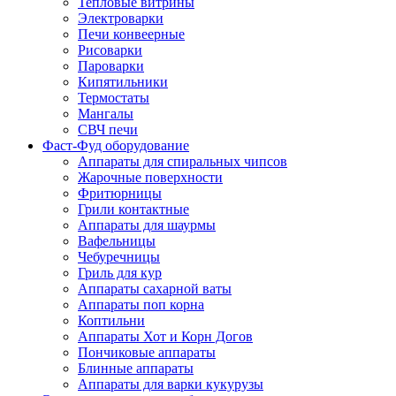
Тепловые витрины
Электроварки
Печи конвеерные
Рисоварки
Пароварки
Кипятильники
Термостаты
Мангалы
СВЧ печи
Фаст-Фуд оборудование
Аппараты для спиральных чипсов
Жарочные поверхности
Фритюрницы
Грили контактные
Аппараты для шаурмы
Вафельницы
Чебуречницы
Гриль для кур
Аппараты сахарной ваты
Аппараты поп корна
Коптильни
Аппараты Хот и Корн Догов
Пончиковые аппараты
Блинные аппараты
Аппараты для варки кукурузы