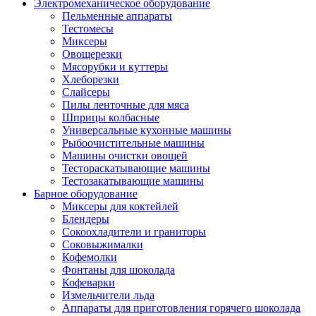
Электромеханическое оборудование
Пельменные аппараты
Тестомесы
Миксеры
Овощерезки
Мясорубки и куттеры
Хлеборезки
Слайсеры
Пилы ленточные для мяса
Шприцы колбасные
Универсальные кухонные машины
Рыбоочистительные машины
Машины очистки овощей
Тестораскатывающие машины
Тестозакатывающие машины
Барное оборудование
Миксеры для коктейлей
Блендеры
Сокоохладители и граниторы
Соковыжималки
Кофемолки
Фонтаны для шоколада
Кофеварки
Измельчители льда
Аппараты для приготовления горячего шоколада