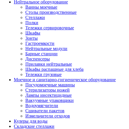
Нейтральное оборудование
Ванны моечные
Столы производственные
Стеллажи
Полки
Тележки сервировочные
Шкафы
Зонты
Гастроемкости
Нейтральные модули
Барные станции
Диспенсеры
Прилавки нейтральные
Шкафы распашные для хлеба
Тележки грузовые
Моечное и санитарно-гигиеническое оборудование
Посудомоечные машины
Стерилизаторы ножей
Лампы инсектицидные
Вакуумные упаковщики
Водоумягчители
Сшиватели пакетов
Измельчители отходов
Кулеры для воды
Складские стеллажи