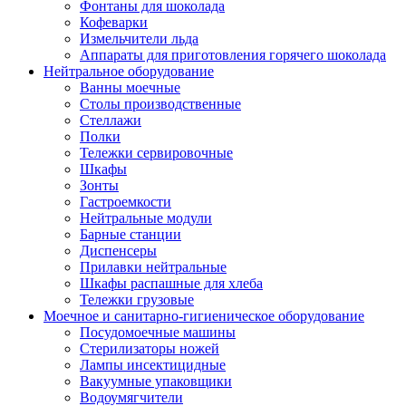
Фонтаны для шоколада
Кофеварки
Измельчители льда
Аппараты для приготовления горячего шоколада
Нейтральное оборудование
Ванны моечные
Столы производственные
Стеллажи
Полки
Тележки сервировочные
Шкафы
Зонты
Гастроемкости
Нейтральные модули
Барные станции
Диспенсеры
Прилавки нейтральные
Шкафы распашные для хлеба
Тележки грузовые
Моечное и санитарно-гигиеническое оборудование
Посудомоечные машины
Стерилизаторы ножей
Лампы инсектицидные
Вакуумные упаковщики
Водоумягчители