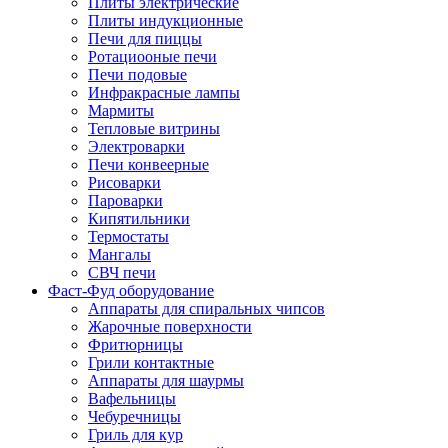
Плиты электрические
Плиты индукционные
Печи для пиццы
Ротациооные печи
Печи подовые
Инфракрасные лампы
Мармиты
Тепловые витрины
Электроварки
Печи конвеерные
Рисоварки
Пароварки
Кипятильники
Термостаты
Мангалы
СВЧ печи
Фаст-Фуд оборудование
Аппараты для спиральных чипсов
Жарочные поверхности
Фритюрницы
Грили контактные
Аппараты для шаурмы
Вафельницы
Чебуречницы
Гриль для кур