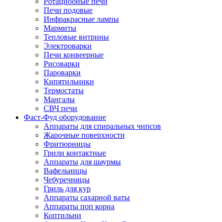
Ротациооные печи
Печи подовые
Инфракрасные лампы
Мармиты
Тепловые витрины
Электроварки
Печи конвеерные
Рисоварки
Пароварки
Кипятильники
Термостаты
Мангалы
СВЧ печи
Фаст-Фуд оборудование
Аппараты для спиральных чипсов
Жарочные поверхности
Фритюрницы
Грили контактные
Аппараты для шаурмы
Вафельницы
Чебуречницы
Гриль для кур
Аппараты сахарной ваты
Аппараты поп корна
Коптильни