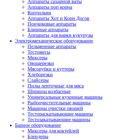
Аппараты сахарной ваты
Аппараты поп корна
Коптильни
Аппараты Хот и Корн Догов
Пончиковые аппараты
Блинные аппараты
Аппараты для варки кукурузы
Электромеханическое оборудование
Пельменные аппараты
Тестомесы
Миксеры
Овощерезки
Мясорубки и куттеры
Хлеборезки
Слайсеры
Пилы ленточные для мяса
Шприцы колбасные
Универсальные кухонные машины
Рыбоочистительные машины
Машины очистки овощей
Тестораскатывающие машины
Тестозакатывающие машины
Барное оборудование
Миксеры для коктейлей
Блендеры