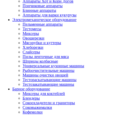
Аппараты Хот и Корн Догов
Пончиковые аппараты
Блинные аппараты
Аппараты для варки кукурузы
Электромеханическое оборудование
Пельменные аппараты
Тестомесы
Миксеры
Овощерезки
Мясорубки и куттеры
Хлеборезки
Слайсеры
Пилы ленточные для мяса
Шприцы колбасные
Универсальные кухонные машины
Рыбоочистительные машины
Машины очистки овощей
Тестораскатывающие машины
Тестозакатывающие машины
Барное оборудование
Миксеры для коктейлей
Блендеры
Сокоохладители и граниторы
Соковыжималки
Кофемолки