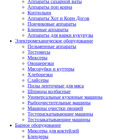
Аппараты сахарной ваты
Аппараты поп корна
Коптильни
Аппараты Хот и Корн Догов
Пончиковые аппараты
Блинные аппараты
Аппараты для варки кукурузы
Электромеханическое оборудование
Пельменные аппараты
Тестомесы
Миксеры
Овощерезки
Мясорубки и куттеры
Хлеборезки
Слайсеры
Пилы ленточные для мяса
Шприцы колбасные
Универсальные кухонные машины
Рыбоочистительные машины
Машины очистки овощей
Тестораскатывающие машины
Тестозакатывающие машины
Барное оборудование
Миксеры для коктейлей
Блендеры