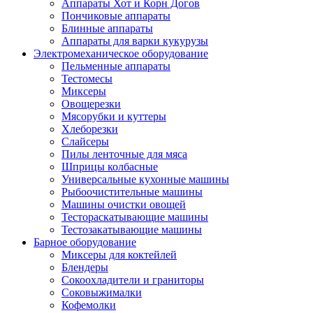
Аппараты Хот и Корн Догов
Пончиковые аппараты
Блинные аппараты
Аппараты для варки кукурузы
Электромеханическое оборудование
Пельменные аппараты
Тестомесы
Миксеры
Овощерезки
Мясорубки и куттеры
Хлеборезки
Слайсеры
Пилы ленточные для мяса
Шприцы колбасные
Универсальные кухонные машины
Рыбоочистительные машины
Машины очистки овощей
Тестораскатывающие машины
Тестозакатывающие машины
Барное оборудование
Миксеры для коктейлей
Блендеры
Сокоохладители и граниторы
Соковыжималки
Кофемолки