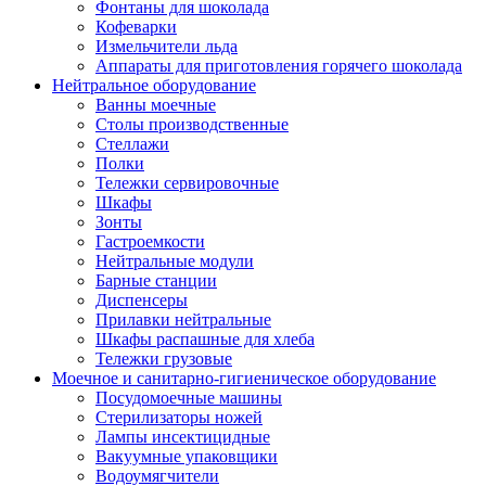
Фонтаны для шоколада
Кофеварки
Измельчители льда
Аппараты для приготовления горячего шоколада
Нейтральное оборудование
Ванны моечные
Столы производственные
Стеллажи
Полки
Тележки сервировочные
Шкафы
Зонты
Гастроемкости
Нейтральные модули
Барные станции
Диспенсеры
Прилавки нейтральные
Шкафы распашные для хлеба
Тележки грузовые
Моечное и санитарно-гигиеническое оборудование
Посудомоечные машины
Стерилизаторы ножей
Лампы инсектицидные
Вакуумные упаковщики
Водоумягчители