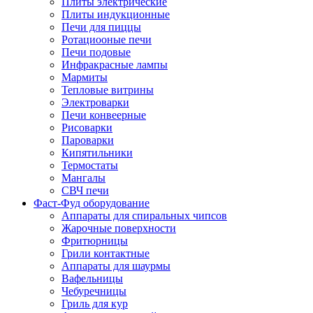
Плиты электрические
Плиты индукционные
Печи для пиццы
Ротациооные печи
Печи подовые
Инфракрасные лампы
Мармиты
Тепловые витрины
Электроварки
Печи конвеерные
Рисоварки
Пароварки
Кипятильники
Термостаты
Мангалы
СВЧ печи
Фаст-Фуд оборудование
Аппараты для спиральных чипсов
Жарочные поверхности
Фритюрницы
Грили контактные
Аппараты для шаурмы
Вафельницы
Чебуречницы
Гриль для кур