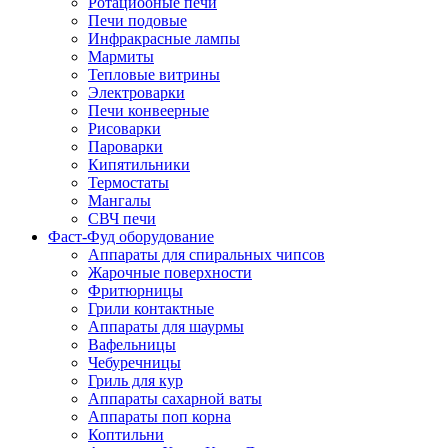
Ротациооные печи
Печи подовые
Инфракрасные лампы
Мармиты
Тепловые витрины
Электроварки
Печи конвеерные
Рисоварки
Пароварки
Кипятильники
Термостаты
Мангалы
СВЧ печи
Фаст-Фуд оборудование
Аппараты для спиральных чипсов
Жарочные поверхности
Фритюрницы
Грили контактные
Аппараты для шаурмы
Вафельницы
Чебуречницы
Гриль для кур
Аппараты сахарной ваты
Аппараты поп корна
Коптильни