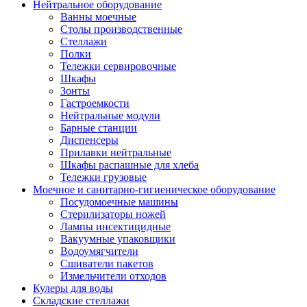
Нейтральное оборудование
Ванны моечные
Столы производственные
Стеллажи
Полки
Тележки сервировочные
Шкафы
Зонты
Гастроемкости
Нейтральные модули
Барные станции
Диспенсеры
Прилавки нейтральные
Шкафы распашные для хлеба
Тележки грузовые
Моечное и санитарно-гигиеническое оборудование
Посудомоечные машины
Стерилизаторы ножей
Лампы инсектицидные
Вакуумные упаковщики
Водоумягчители
Сшиватели пакетов
Измельчители отходов
Кулеры для воды
Складские стеллажи