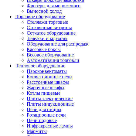
Шкафы шоковой заморозки
Фризеры для мороженого
Выносной холод
Торговое оборудование
Стеллажи торговые
Стеклянные витрины
Сетчатое оборудование
Тележки и корзины
Оборудование для распродаж
Кассовые боксы
Весовое оборудование
Автоматизация торговли
Тепловое оборудование
Пароконвектоматы
Конвекционные печи
Расстоечные шкафы
Жарочные шкафы
Котлы пищевые
Плиты электрические
Плиты индукционные
Печи для пиццы
Ротациооные печи
Печи подовые
Инфракрасные лампы
Мармиты