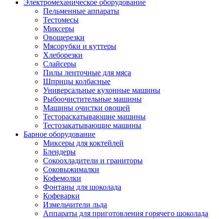
Электромеханическое оборудование
Пельменные аппараты
Тестомесы
Миксеры
Овощерезки
Мясорубки и куттеры
Хлеборезки
Слайсеры
Пилы ленточные для мяса
Шприцы колбасные
Универсальные кухонные машины
Рыбоочистительные машины
Машины очистки овощей
Тестораскатывающие машины
Тестозакатывающие машины
Барное оборудование
Миксеры для коктейлей
Блендеры
Сокоохладители и граниторы
Соковыжималки
Кофемолки
Фонтаны для шоколада
Кофеварки
Измельчители льда
Аппараты для приготовления горячего шоколада