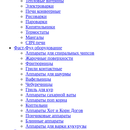
Тепловые витрины
Электроварки
Печи конвеерные
Рисоварки
Пароварки
Кипятильники
Термостаты
Мангалы
СВЧ печи
Фаст-Фуд оборудование
Аппараты для спиральных чипсов
Жарочные поверхности
Фритюрницы
Грили контактные
Аппараты для шаурмы
Вафельницы
Чебуречницы
Гриль для кур
Аппараты сахарной ваты
Аппараты поп корна
Коптильни
Аппараты Хот и Корн Догов
Пончиковые аппараты
Блинные аппараты
Аппараты для варки кукурузы