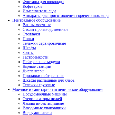
Фонтаны для шоколада
Кофеварки
Измельчители льда
Аппараты для приготовления горячего шоколада
Нейтральное оборудование
Ванны моечные
Столы производственные
Стеллажи
Полки
Тележки сервировочные
Шкафы
Зонты
Гастроемкости
Нейтральные модули
Барные станции
Диспенсеры
Прилавки нейтральные
Шкафы распашные для хлеба
Тележки грузовые
Моечное и санитарно-гигиеническое оборудование
Посудомоечные машины
Стерилизаторы ножей
Лампы инсектицидные
Вакуумные упаковщики
Водоумягчители