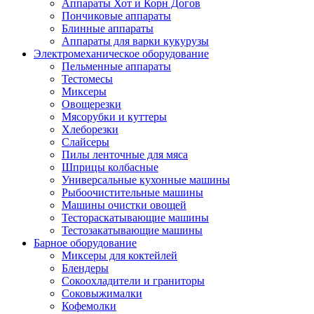
Аппараты Хот и Корн Догов
Пончиковые аппараты
Блинные аппараты
Аппараты для варки кукурузы
Электромеханическое оборудование
Пельменные аппараты
Тестомесы
Миксеры
Овощерезки
Мясорубки и куттеры
Хлеборезки
Слайсеры
Пилы ленточные для мяса
Шприцы колбасные
Универсальные кухонные машины
Рыбоочистительные машины
Машины очистки овощей
Тестораскатывающие машины
Тестозакатывающие машины
Барное оборудование
Миксеры для коктейлей
Блендеры
Сокоохладители и граниторы
Соковыжималки
Кофемолки