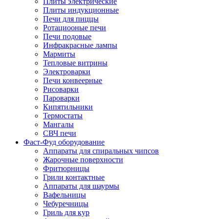
Плиты электрические
Плиты индукционные
Печи для пиццы
Ротациооные печи
Печи подовые
Инфракрасные лампы
Мармиты
Тепловые витрины
Электроварки
Печи конвеерные
Рисоварки
Пароварки
Кипятильники
Термостаты
Мангалы
СВЧ печи
Фаст-Фуд оборудование
Аппараты для спиральных чипсов
Жарочные поверхности
Фритюрницы
Грили контактные
Аппараты для шаурмы
Вафельницы
Чебуречницы
Гриль для кур