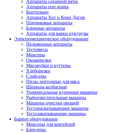
Аппараты сахарной ваты
Аппараты поп корна
Коптильни
Аппараты Хот и Корн Догов
Пончиковые аппараты
Блинные аппараты
Аппараты для варки кукурузы
Электромеханическое оборудование
Пельменные аппараты
Тестомесы
Миксеры
Овощерезки
Мясорубки и куттеры
Хлеборезки
Слайсеры
Пилы ленточные для мяса
Шприцы колбасные
Универсальные кухонные машины
Рыбоочистительные машины
Машины очистки овощей
Тестораскатывающие машины
Тестозакатывающие машины
Барное оборудование
Миксеры для коктейлей
Блендеры