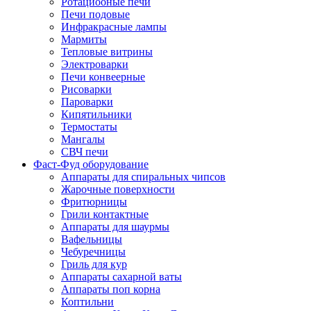
Ротациооные печи
Печи подовые
Инфракрасные лампы
Мармиты
Тепловые витрины
Электроварки
Печи конвеерные
Рисоварки
Пароварки
Кипятильники
Термостаты
Мангалы
СВЧ печи
Фаст-Фуд оборудование
Аппараты для спиральных чипсов
Жарочные поверхности
Фритюрницы
Грили контактные
Аппараты для шаурмы
Вафельницы
Чебуречницы
Гриль для кур
Аппараты сахарной ваты
Аппараты поп корна
Коптильни