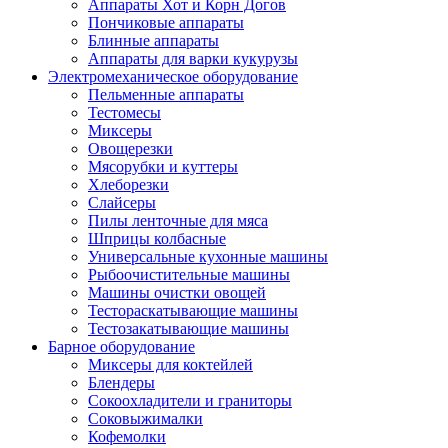
Аппараты Хот и Корн Догов
Пончиковые аппараты
Блинные аппараты
Аппараты для варки кукурузы
Электромеханическое оборудование
Пельменные аппараты
Тестомесы
Миксеры
Овощерезки
Мясорубки и куттеры
Хлеборезки
Слайсеры
Пилы ленточные для мяса
Шприцы колбасные
Универсальные кухонные машины
Рыбоочистительные машины
Машины очистки овощей
Тестораскатывающие машины
Тестозакатывающие машины
Барное оборудование
Миксеры для коктейлей
Блендеры
Сокоохладители и граниторы
Соковыжималки
Кофемолки