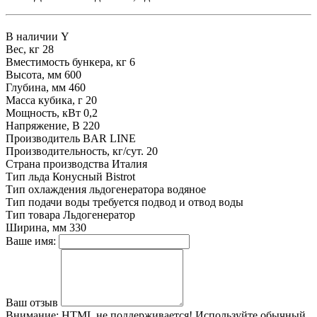
В наличии
Y
Вес, кг
28
Вместимость бункера, кг
6
Высота, мм
600
Глубина, мм
460
Масса кубика, г
20
Мощность, кВт
0,2
Напряжение, В
220
Производитель
BAR LINE
Производительность, кг/сут.
20
Страна производства
Италия
Тип льда
Конусный Bistrot
Тип охлаждения льдогенератора
водяное
Тип подачи воды
требуется подвод и отвод воды
Тип товара
Льдогенератор
Ширина, мм
330
Ваше имя:
Ваш отзыв
Внимание:
HTML не поддерживается! Используйте обычный