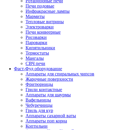
Ротациооные печи
Печи подовые
Инфракрасные лампы
Мармиты
Тепловые витрины
Электроварки
Печи конвеерные
Рисоварки
Пароварки
Кипятильники
Термостаты
Мангалы
СВЧ печи
Фаст-Фуд оборудование
Аппараты для спиральных чипсов
Жарочные поверхности
Фритюрницы
Грили контактные
Аппараты для шаурмы
Вафельницы
Чебуречницы
Гриль для кур
Аппараты сахарной ваты
Аппараты поп корна
Коптильни