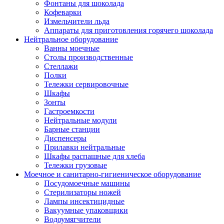
Фонтаны для шоколада
Кофеварки
Измельчители льда
Аппараты для приготовления горячего шоколада
Нейтральное оборудование
Ванны моечные
Столы производственные
Стеллажи
Полки
Тележки сервировочные
Шкафы
Зонты
Гастроемкости
Нейтральные модули
Барные станции
Диспенсеры
Прилавки нейтральные
Шкафы распашные для хлеба
Тележки грузовые
Моечное и санитарно-гигиеническое оборудование
Посудомоечные машины
Стерилизаторы ножей
Лампы инсектицидные
Вакуумные упаковщики
Водоумягчители