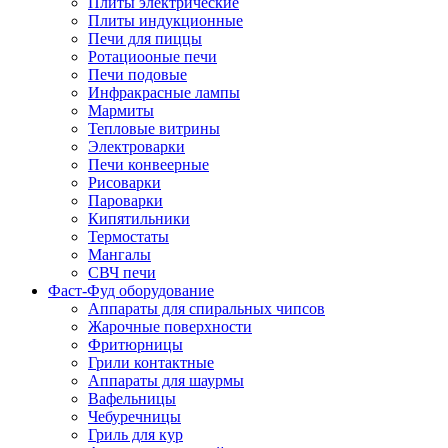
Плиты электрические
Плиты индукционные
Печи для пиццы
Ротациооные печи
Печи подовые
Инфракрасные лампы
Мармиты
Тепловые витрины
Электроварки
Печи конвеерные
Рисоварки
Пароварки
Кипятильники
Термостаты
Мангалы
СВЧ печи
Фаст-Фуд оборудование
Аппараты для спиральных чипсов
Жарочные поверхности
Фритюрницы
Грили контактные
Аппараты для шаурмы
Вафельницы
Чебуречницы
Гриль для кур