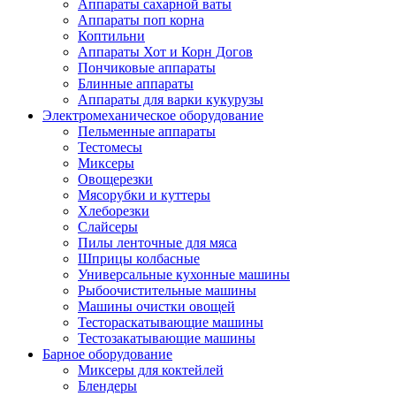
Аппараты сахарной ваты
Аппараты поп корна
Коптильни
Аппараты Хот и Корн Догов
Пончиковые аппараты
Блинные аппараты
Аппараты для варки кукурузы
Электромеханическое оборудование
Пельменные аппараты
Тестомесы
Миксеры
Овощерезки
Мясорубки и куттеры
Хлеборезки
Слайсеры
Пилы ленточные для мяса
Шприцы колбасные
Универсальные кухонные машины
Рыбоочистительные машины
Машины очистки овощей
Тестораскатывающие машины
Тестозакатывающие машины
Барное оборудование
Миксеры для коктейлей
Блендеры