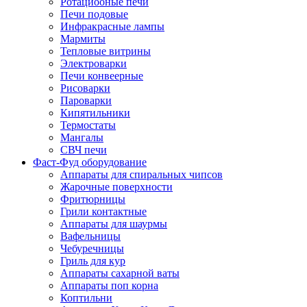
Ротациооные печи
Печи подовые
Инфракрасные лампы
Мармиты
Тепловые витрины
Электроварки
Печи конвеерные
Рисоварки
Пароварки
Кипятильники
Термостаты
Мангалы
СВЧ печи
Фаст-Фуд оборудование
Аппараты для спиральных чипсов
Жарочные поверхности
Фритюрницы
Грили контактные
Аппараты для шаурмы
Вафельницы
Чебуречницы
Гриль для кур
Аппараты сахарной ваты
Аппараты поп корна
Коптильни