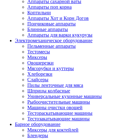
Аппараты сахарной ваты
Аппараты поп корна
Коптильни
Аппараты Хот и Корн Догов
Пончиковые аппараты
Блинные аппараты
Аппараты для варки кукурузы
Электромеханическое оборудование
Пельменные аппараты
Тестомесы
Миксеры
Овощерезки
Мясорубки и куттеры
Хлеборезки
Слайсеры
Пилы ленточные для мяса
Шприцы колбасные
Универсальные кухонные машины
Рыбоочистительные машины
Машины очистки овощей
Тестораскатывающие машины
Тестозакатывающие машины
Барное оборудование
Миксеры для коктейлей
Блендеры