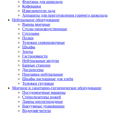
Фонтаны для шоколада
Кофеварки
Измельчители льда
Аппараты для приготовления горячего шоколада
Нейтральное оборудование
Ванны моечные
Столы производственные
Стеллажи
Полки
Тележки сервировочные
Шкафы
Зонты
Гастроемкости
Нейтральные модули
Барные станции
Диспенсеры
Прилавки нейтральные
Шкафы распашные для хлеба
Тележки грузовые
Моечное и санитарно-гигиеническое оборудование
Посудомоечные машины
Стерилизаторы ножей
Лампы инсектицидные
Вакуумные упаковщики
Водоумягчители