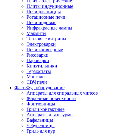
Плиты электрические
Плиты индукционные
Печи для пиццы
Ротациооные печи
Печи подовые
Инфракрасные лампы
Мармиты
Тепловые витрины
Электроварки
Печи конвеерные
Рисоварки
Пароварки
Кипятильники
Термостаты
Мангалы
СВЧ печи
Фаст-Фуд оборудование
Аппараты для спиральных чипсов
Жарочные поверхности
Фритюрницы
Грили контактные
Аппараты для шаурмы
Вафельницы
Чебуречницы
Гриль для кур