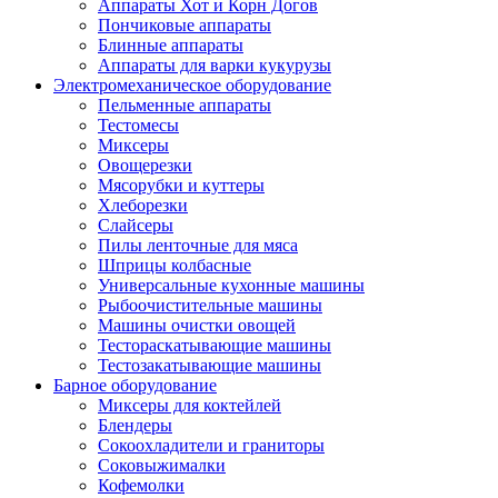
Аппараты Хот и Корн Догов
Пончиковые аппараты
Блинные аппараты
Аппараты для варки кукурузы
Электромеханическое оборудование
Пельменные аппараты
Тестомесы
Миксеры
Овощерезки
Мясорубки и куттеры
Хлеборезки
Слайсеры
Пилы ленточные для мяса
Шприцы колбасные
Универсальные кухонные машины
Рыбоочистительные машины
Машины очистки овощей
Тестораскатывающие машины
Тестозакатывающие машины
Барное оборудование
Миксеры для коктейлей
Блендеры
Сокоохладители и граниторы
Соковыжималки
Кофемолки