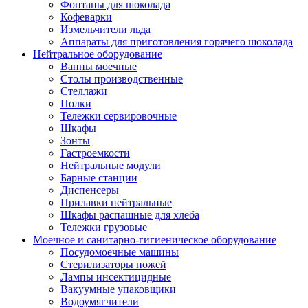
Фонтаны для шоколада
Кофеварки
Измельчители льда
Аппараты для приготовления горячего шоколада
Нейтральное оборудование
Ванны моечные
Столы производственные
Стеллажи
Полки
Тележки сервировочные
Шкафы
Зонты
Гастроемкости
Нейтральные модули
Барные станции
Диспенсеры
Прилавки нейтральные
Шкафы распашные для хлеба
Тележки грузовые
Моечное и санитарно-гигиеническое оборудование
Посудомоечные машины
Стерилизаторы ножей
Лампы инсектицидные
Вакуумные упаковщики
Водоумягчители