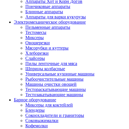
Аппараты Хот и Корн Догов
Пончиковые аппараты
Блинные аппараты
Аппараты для варки кукурузы
Электромеханическое оборудование
Пельменные аппараты
Тестомесы
Миксеры
Овощерезки
Мясорубки и куттеры
Хлеборезки
Слайсеры
Пилы ленточные для мяса
Шприцы колбасные
Универсальные кухонные машины
Рыбоочистительные машины
Машины очистки овощей
Тестораскатывающие машины
Тестозакатывающие машины
Барное оборудование
Миксеры для коктейлей
Блендеры
Сокоохладители и граниторы
Соковыжималки
Кофемолки