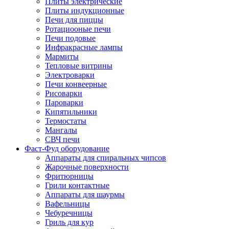
Плиты электрические
Плиты индукционные
Печи для пиццы
Ротациооные печи
Печи подовые
Инфракрасные лампы
Мармиты
Тепловые витрины
Электроварки
Печи конвеерные
Рисоварки
Пароварки
Кипятильники
Термостаты
Мангалы
СВЧ печи
Фаст-Фуд оборудование
Аппараты для спиральных чипсов
Жарочные поверхности
Фритюрницы
Грили контактные
Аппараты для шаурмы
Вафельницы
Чебуречницы
Гриль для кур