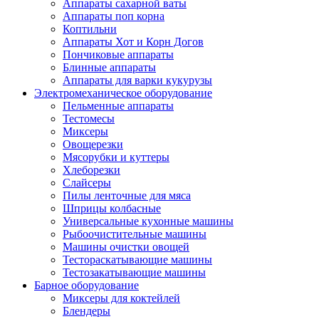
Аппараты сахарной ваты
Аппараты поп корна
Коптильни
Аппараты Хот и Корн Догов
Пончиковые аппараты
Блинные аппараты
Аппараты для варки кукурузы
Электромеханическое оборудование
Пельменные аппараты
Тестомесы
Миксеры
Овощерезки
Мясорубки и куттеры
Хлеборезки
Слайсеры
Пилы ленточные для мяса
Шприцы колбасные
Универсальные кухонные машины
Рыбоочистительные машины
Машины очистки овощей
Тестораскатывающие машины
Тестозакатывающие машины
Барное оборудование
Миксеры для коктейлей
Блендеры