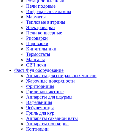
Ротациооные печи
Печи подовые
Инфракрасные лампы
Мармиты
Тепловые витрины
Электроварки
Печи конвеерные
Рисоварки
Пароварки
Кипятильники
Термостаты
Мангалы
СВЧ печи
Фаст-Фуд оборудование
Аппараты для спиральных чипсов
Жарочные поверхности
Фритюрницы
Грили контактные
Аппараты для шаурмы
Вафельницы
Чебуречницы
Гриль для кур
Аппараты сахарной ваты
Аппараты поп корна
Коптильни