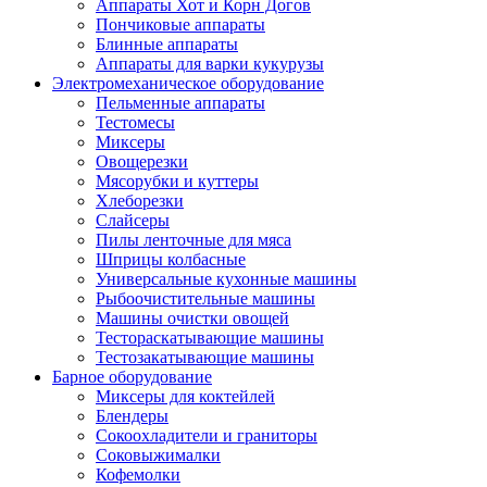
Аппараты Хот и Корн Догов
Пончиковые аппараты
Блинные аппараты
Аппараты для варки кукурузы
Электромеханическое оборудование
Пельменные аппараты
Тестомесы
Миксеры
Овощерезки
Мясорубки и куттеры
Хлеборезки
Слайсеры
Пилы ленточные для мяса
Шприцы колбасные
Универсальные кухонные машины
Рыбоочистительные машины
Машины очистки овощей
Тестораскатывающие машины
Тестозакатывающие машины
Барное оборудование
Миксеры для коктейлей
Блендеры
Сокоохладители и граниторы
Соковыжималки
Кофемолки