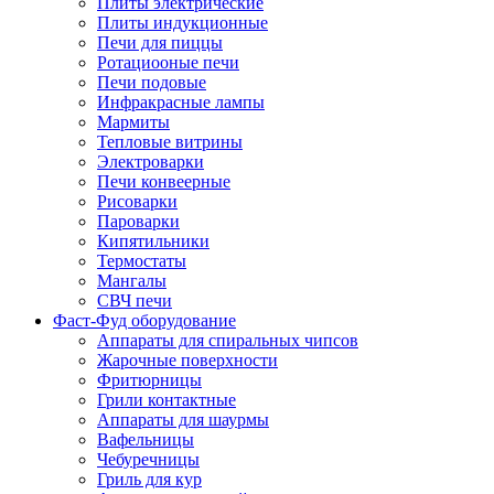
Плиты электрические
Плиты индукционные
Печи для пиццы
Ротациооные печи
Печи подовые
Инфракрасные лампы
Мармиты
Тепловые витрины
Электроварки
Печи конвеерные
Рисоварки
Пароварки
Кипятильники
Термостаты
Мангалы
СВЧ печи
Фаст-Фуд оборудование
Аппараты для спиральных чипсов
Жарочные поверхности
Фритюрницы
Грили контактные
Аппараты для шаурмы
Вафельницы
Чебуречницы
Гриль для кур