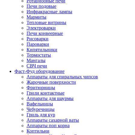
Ротациооные печи
Печи подовые
Инфракрасные лампы
Мармиты
Тепловые витрины
Электроварки
Печи конвеерные
Рисоварки
Пароварки
Кипятильники
Термостаты
Мангалы
СВЧ печи
Фаст-Фуд оборудование
Аппараты для спиральных чипсов
Жарочные поверхности
Фритюрницы
Грили контактные
Аппараты для шаурмы
Вафельницы
Чебуречницы
Гриль для кур
Аппараты сахарной ваты
Аппараты поп корна
Коптильни