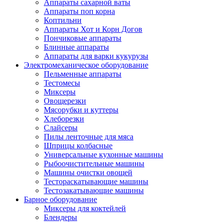
Аппараты сахарной ваты
Аппараты поп корна
Коптильни
Аппараты Хот и Корн Догов
Пончиковые аппараты
Блинные аппараты
Аппараты для варки кукурузы
Электромеханическое оборудование
Пельменные аппараты
Тестомесы
Миксеры
Овощерезки
Мясорубки и куттеры
Хлеборезки
Слайсеры
Пилы ленточные для мяса
Шприцы колбасные
Универсальные кухонные машины
Рыбоочистительные машины
Машины очистки овощей
Тестораскатывающие машины
Тестозакатывающие машины
Барное оборудование
Миксеры для коктейлей
Блендеры