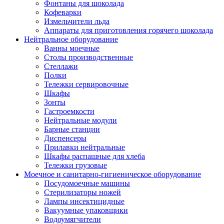
Фонтаны для шоколада
Кофеварки
Измельчители льда
Аппараты для приготовления горячего шоколада
Нейтральное оборудование
Ванны моечные
Столы производственные
Стеллажи
Полки
Тележки сервировочные
Шкафы
Зонты
Гастроемкости
Нейтральные модули
Барные станции
Диспенсеры
Прилавки нейтральные
Шкафы распашные для хлеба
Тележки грузовые
Моечное и санитарно-гигиеническое оборудование
Посудомоечные машины
Стерилизаторы ножей
Лампы инсектицидные
Вакуумные упаковщики
Водоумягчители