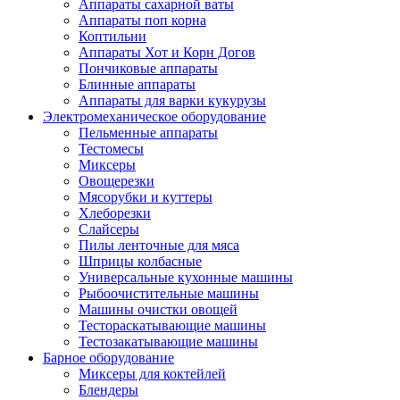
Аппараты сахарной ваты
Аппараты поп корна
Коптильни
Аппараты Хот и Корн Догов
Пончиковые аппараты
Блинные аппараты
Аппараты для варки кукурузы
Электромеханическое оборудование
Пельменные аппараты
Тестомесы
Миксеры
Овощерезки
Мясорубки и куттеры
Хлеборезки
Слайсеры
Пилы ленточные для мяса
Шприцы колбасные
Универсальные кухонные машины
Рыбоочистительные машины
Машины очистки овощей
Тестораскатывающие машины
Тестозакатывающие машины
Барное оборудование
Миксеры для коктейлей
Блендеры