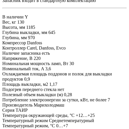
Запасник входит в стандартную комплектацию
В наличии
Y
Вес, кг
130
Высота, мм
1185
Глубина выкладки, мм
645
Глубина, мм
970
Компрессор
Danfoss
Контроллер
Carel, Danfoss, Evco
Наличие запасника
есть
Напряжение, В
220
Номинальная мощность ламп, Вт
30
Номинальный ток, A
3,6
Охлаждаемая площадь поддонов и полок для выкладки
продуктов
0,9
Площадь выкладки, м2
1,17
Подогрев переднего стекла
нет
Полезный объем выкладки (м)
0,28
Потребление электроэнергии за сутки, кВт, не более
7
Производитель
Марихолодмаш
Серия
ТАИР
Температура окружающей среды, °С
+12…+25
Температурный режим
Среднетемпературный
Температурный режим, °С
0…+7