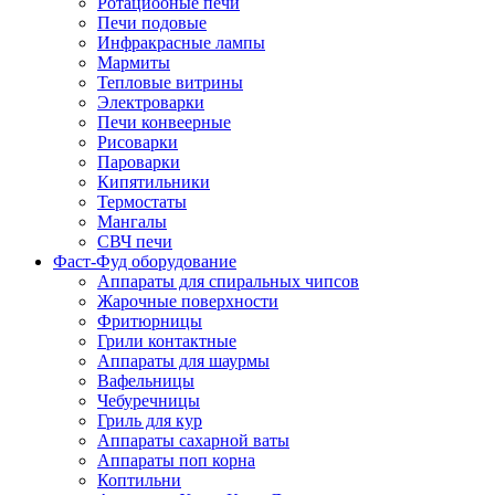
Ротациооные печи
Печи подовые
Инфракрасные лампы
Мармиты
Тепловые витрины
Электроварки
Печи конвеерные
Рисоварки
Пароварки
Кипятильники
Термостаты
Мангалы
СВЧ печи
Фаст-Фуд оборудование
Аппараты для спиральных чипсов
Жарочные поверхности
Фритюрницы
Грили контактные
Аппараты для шаурмы
Вафельницы
Чебуречницы
Гриль для кур
Аппараты сахарной ваты
Аппараты поп корна
Коптильни