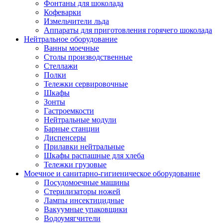
Фонтаны для шоколада
Кофеварки
Измельчители льда
Аппараты для приготовления горячего шоколада
Нейтральное оборудование
Ванны моечные
Столы производственные
Стеллажи
Полки
Тележки сервировочные
Шкафы
Зонты
Гастроемкости
Нейтральные модули
Барные станции
Диспенсеры
Прилавки нейтральные
Шкафы распашные для хлеба
Тележки грузовые
Моечное и санитарно-гигиеническое оборудование
Посудомоечные машины
Стерилизаторы ножей
Лампы инсектицидные
Вакуумные упаковщики
Водоумягчители