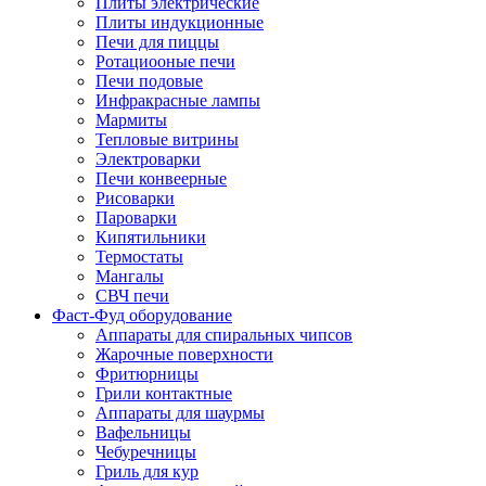
Плиты электрические
Плиты индукционные
Печи для пиццы
Ротациооные печи
Печи подовые
Инфракрасные лампы
Мармиты
Тепловые витрины
Электроварки
Печи конвеерные
Рисоварки
Пароварки
Кипятильники
Термостаты
Мангалы
СВЧ печи
Фаст-Фуд оборудование
Аппараты для спиральных чипсов
Жарочные поверхности
Фритюрницы
Грили контактные
Аппараты для шаурмы
Вафельницы
Чебуречницы
Гриль для кур