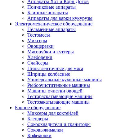
Аппараты Хот и Корн Догов
Пончиковые аппараты
Блинные аппараты
Аппараты для варки кукурузы
Электромеханическое оборудование
Пельменные аппараты
Тестомесы
Миксеры
Овощерезки
Мясорубки и куттеры
Хлеборезки
Слайсеры
Пилы ленточные для мяса
Шприцы колбасные
Универсальные кухонные машины
Рыбоочистительные машины
Машины очистки овощей
Тестораскатывающие машины
Тестозакатывающие машины
Барное оборудование
Миксеры для коктейлей
Блендеры
Сокоохладители и граниторы
Соковыжималки
Кофемолки