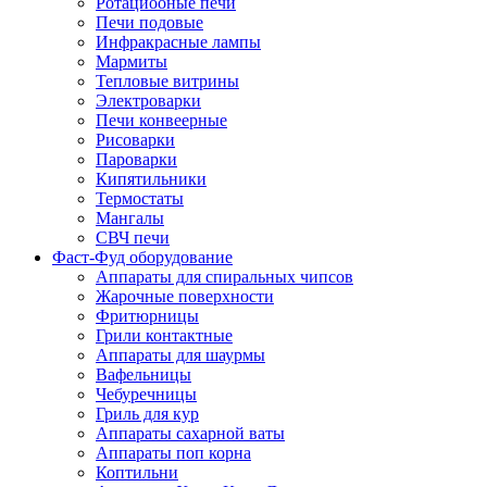
Ротациооные печи
Печи подовые
Инфракрасные лампы
Мармиты
Тепловые витрины
Электроварки
Печи конвеерные
Рисоварки
Пароварки
Кипятильники
Термостаты
Мангалы
СВЧ печи
Фаст-Фуд оборудование
Аппараты для спиральных чипсов
Жарочные поверхности
Фритюрницы
Грили контактные
Аппараты для шаурмы
Вафельницы
Чебуречницы
Гриль для кур
Аппараты сахарной ваты
Аппараты поп корна
Коптильни