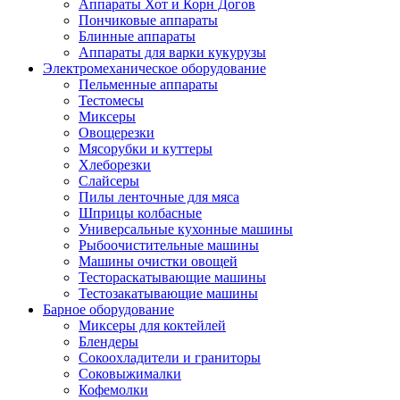
Аппараты Хот и Корн Догов
Пончиковые аппараты
Блинные аппараты
Аппараты для варки кукурузы
Электромеханическое оборудование
Пельменные аппараты
Тестомесы
Миксеры
Овощерезки
Мясорубки и куттеры
Хлеборезки
Слайсеры
Пилы ленточные для мяса
Шприцы колбасные
Универсальные кухонные машины
Рыбоочистительные машины
Машины очистки овощей
Тестораскатывающие машины
Тестозакатывающие машины
Барное оборудование
Миксеры для коктейлей
Блендеры
Сокоохладители и граниторы
Соковыжималки
Кофемолки