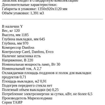
Запасник входит в стандартную комплектацию
Дополнительные характеристики:
Габариты в упаковке: 1350х920х1120 мм
Объём упаковки: 1,391 м3
В наличии
Y
Вес, кг
120
Высота, мм
1185
Глубина выкладки, мм
645
Глубина, мм
970
Компрессор
Danfoss
Контроллер
Carel, Danfoss, Evco
Наличие запасника
есть
Напряжение, В
220
Номинальная мощность ламп, Вт
30
Номинальный ток, A
2,7
Охлаждаемая площадь поддонов и полок для выкладки
продуктов
0,71
Площадь выкладки, м2
0,91
Подогрев переднего стекла
нет
Полезный объем выкладки (м)
0,25
Потребление электроэнергии за сутки, кВт, не более
6,5
Производитель
Марихолодмаш
Серия
ТАИР