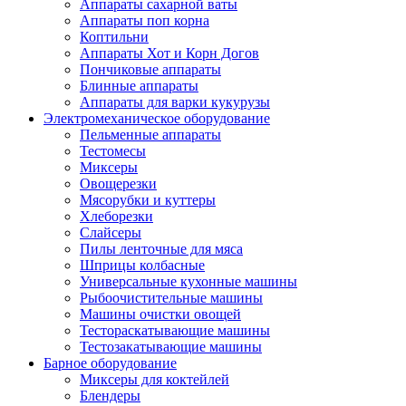
Аппараты сахарной ваты
Аппараты поп корна
Коптильни
Аппараты Хот и Корн Догов
Пончиковые аппараты
Блинные аппараты
Аппараты для варки кукурузы
Электромеханическое оборудование
Пельменные аппараты
Тестомесы
Миксеры
Овощерезки
Мясорубки и куттеры
Хлеборезки
Слайсеры
Пилы ленточные для мяса
Шприцы колбасные
Универсальные кухонные машины
Рыбоочистительные машины
Машины очистки овощей
Тестораскатывающие машины
Тестозакатывающие машины
Барное оборудование
Миксеры для коктейлей
Блендеры