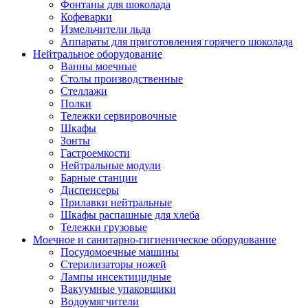
Фонтаны для шоколада
Кофеварки
Измельчители льда
Аппараты для приготовления горячего шоколада
Нейтральное оборудование
Ванны моечные
Столы производственные
Стеллажи
Полки
Тележки сервировочные
Шкафы
Зонты
Гастроемкости
Нейтральные модули
Барные станции
Диспенсеры
Прилавки нейтральные
Шкафы распашные для хлеба
Тележки грузовые
Моечное и санитарно-гигиеническое оборудование
Посудомоечные машины
Стерилизаторы ножей
Лампы инсектицидные
Вакуумные упаковщики
Водоумягчители