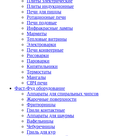
Плиты электрические
Плиты индукционные
Печи для пиццы
Ротациооные печи
Печи подовые
Инфракрасные лампы
Мармиты
Тепловые витрины
Электроварки
Печи конвеерные
Рисоварки
Пароварки
Кипятильники
Термостаты
Мангалы
СВЧ печи
Фаст-Фуд оборудование
Аппараты для спиральных чипсов
Жарочные поверхности
Фритюрницы
Грили контактные
Аппараты для шаурмы
Вафельницы
Чебуречницы
Гриль для кур