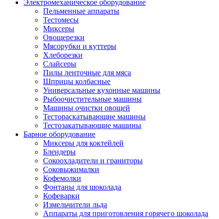
Электромеханическое оборудование
Пельменные аппараты
Тестомесы
Миксеры
Овощерезки
Мясорубки и куттеры
Хлеборезки
Слайсеры
Пилы ленточные для мяса
Шприцы колбасные
Универсальные кухонные машины
Рыбоочистительные машины
Машины очистки овощей
Тестораскатывающие машины
Тестозакатывающие машины
Барное оборудование
Миксеры для коктейлей
Блендеры
Сокоохладители и граниторы
Соковыжималки
Кофемолки
Фонтаны для шоколада
Кофеварки
Измельчители льда
Аппараты для приготовления горячего шоколада