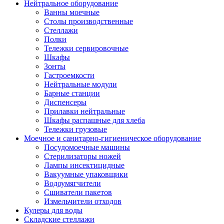
Нейтральное оборудование
Ванны моечные
Столы производственные
Стеллажи
Полки
Тележки сервировочные
Шкафы
Зонты
Гастроемкости
Нейтральные модули
Барные станции
Диспенсеры
Прилавки нейтральные
Шкафы распашные для хлеба
Тележки грузовые
Моечное и санитарно-гигиеническое оборудование
Посудомоечные машины
Стерилизаторы ножей
Лампы инсектицидные
Вакуумные упаковщики
Водоумягчители
Сшиватели пакетов
Измельчители отходов
Кулеры для воды
Складские стеллажи