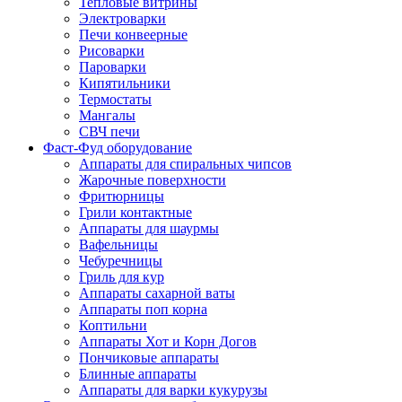
Тепловые витрины
Электроварки
Печи конвеерные
Рисоварки
Пароварки
Кипятильники
Термостаты
Мангалы
СВЧ печи
Фаст-Фуд оборудование
Аппараты для спиральных чипсов
Жарочные поверхности
Фритюрницы
Грили контактные
Аппараты для шаурмы
Вафельницы
Чебуречницы
Гриль для кур
Аппараты сахарной ваты
Аппараты поп корна
Коптильни
Аппараты Хот и Корн Догов
Пончиковые аппараты
Блинные аппараты
Аппараты для варки кукурузы