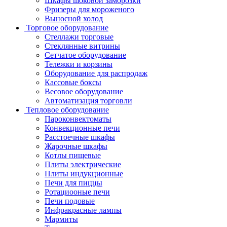
Шкафы шоковой заморозки
Фризеры для мороженого
Выносной холод
Торговое оборудование
Стеллажи торговые
Стеклянные витрины
Сетчатое оборудование
Тележки и корзины
Оборудование для распродаж
Кассовые боксы
Весовое оборудование
Автоматизация торговли
Тепловое оборудование
Пароконвектоматы
Конвекционные печи
Расстоечные шкафы
Жарочные шкафы
Котлы пищевые
Плиты электрические
Плиты индукционные
Печи для пиццы
Ротациооные печи
Печи подовые
Инфракрасные лампы
Мармиты