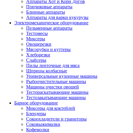
Аппараты Хот и Корн Догов
Пончиковые аппараты
Блинные аппараты
Аппараты для варки кукурузы
Электромеханическое оборудование
Пельменные аппараты
Тестомесы
Миксеры
Овощерезки
Мясорубки и куттеры
Хлеборезки
Слайсеры
Пилы ленточные для мяса
Шприцы колбасные
Универсальные кухонные машины
Рыбоочистительные машины
Машины очистки овощей
Тестораскатывающие машины
Тестозакатывающие машины
Барное оборудование
Миксеры для коктейлей
Блендеры
Сокоохладители и граниторы
Соковыжималки
Кофемолки