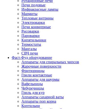
Ротациооные печи
Печи подовые
Инфракрасные лампы
Мармиты
Тепловые витрины
Электроварки
Печи конвеерные
Рисоварки
Пароварки
Кипятильники
Термостаты
Мангалы
СВЧ печи
Фаст-Фуд оборудование
Аппараты для спиральных чипсов
Жарочные поверхности
Фритюрницы
Грили контактные
Аппараты для шаурмы
Вафельницы
Чебуречницы
Гриль для кур
Аппараты сахарной ваты
Аппараты поп корна
Коптильни