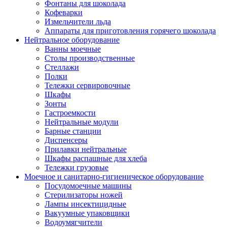
Фонтаны для шоколада
Кофеварки
Измельчители льда
Аппараты для приготовления горячего шоколада
Нейтральное оборудование
Ванны моечные
Столы производственные
Стеллажи
Полки
Тележки сервировочные
Шкафы
Зонты
Гастроемкости
Нейтральные модули
Барные станции
Диспенсеры
Прилавки нейтральные
Шкафы распашные для хлеба
Тележки грузовые
Моечное и санитарно-гигиеническое оборудование
Посудомоечные машины
Стерилизаторы ножей
Лампы инсектицидные
Вакуумные упаковщики
Водоумягчители