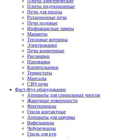
Плиты электрические
Плиты индукционные
Печи для пиццы
Ротациооные печи
Печи подовые
Инфракрасные лампы
Мармиты
Тепловые витрины
Электроварки
Печи конвеерные
Рисоварки
Пароварки
Кипятильники
Термостаты
Мангалы
СВЧ печи
Фаст-Фуд оборудование
Аппараты для спиральных чипсов
Жарочные поверхности
Фритюрницы
Грили контактные
Аппараты для шаурмы
Вафельницы
Чебуречницы
Гриль для кур