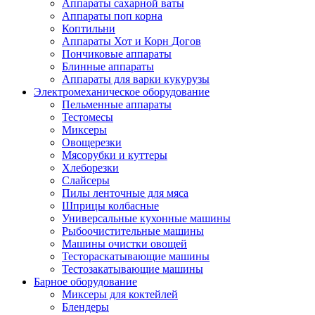
Аппараты сахарной ваты
Аппараты поп корна
Коптильни
Аппараты Хот и Корн Догов
Пончиковые аппараты
Блинные аппараты
Аппараты для варки кукурузы
Электромеханическое оборудование
Пельменные аппараты
Тестомесы
Миксеры
Овощерезки
Мясорубки и куттеры
Хлеборезки
Слайсеры
Пилы ленточные для мяса
Шприцы колбасные
Универсальные кухонные машины
Рыбоочистительные машины
Машины очистки овощей
Тестораскатывающие машины
Тестозакатывающие машины
Барное оборудование
Миксеры для коктейлей
Блендеры