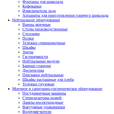
Фонтаны для шоколада
Кофеварки
Измельчители льда
Аппараты для приготовления горячего шоколада
Нейтральное оборудование
Ванны моечные
Столы производственные
Стеллажи
Полки
Тележки сервировочные
Шкафы
Зонты
Гастроемкости
Нейтральные модули
Барные станции
Диспенсеры
Прилавки нейтральные
Шкафы распашные для хлеба
Тележки грузовые
Моечное и санитарно-гигиеническое оборудование
Посудомоечные машины
Стерилизаторы ножей
Лампы инсектицидные
Вакуумные упаковщики
Водоумягчители