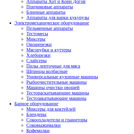
Аппараты Хот и Корн Догов
Пончиковые аппараты
Блинные аппараты
Аппараты для варки кукурузы
Электромеханическое оборудование
Пельменные аппараты
Тестомесы
Миксеры
Овощерезки
Мясорубки и куттеры
Хлеборезки
Слайсеры
Пилы ленточные для мяса
Шприцы колбасные
Универсальные кухонные машины
Рыбоочистительные машины
Машины очистки овощей
Тестораскатывающие машины
Тестозакатывающие машины
Барное оборудование
Миксеры для коктейлей
Блендеры
Сокоохладители и граниторы
Соковыжималки
Кофемолки