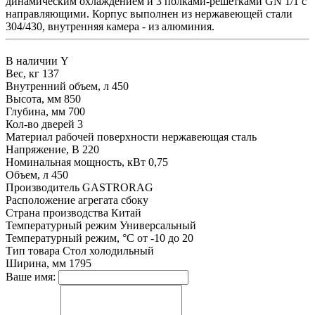
динамическим охлаждением и 3 полками-решетками GN 1/1 с
направляющими. Корпус выполнен из нержавеющей стали
304/430, внутренняя камера - из алюминия.
В наличии
Y
Вес, кг
137
Внутренний объем, л
450
Высота, мм
850
Глубина, мм
700
Кол-во дверей
3
Материал рабочей поверхности
нержавеющая сталь
Напряжение, В
220
Номинальная мощность, кВт
0,75
Объем, л
450
Производитель
GASTRORAG
Расположение агрегата
сбоку
Страна производства
Китай
Температурный режим
Универсальный
Температурный режим, °С
от -10 до 20
Тип товара
Стол холодильный
Ширина, мм
1795
Ваше имя: