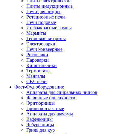
Плиты электрические
Плиты индукционные
Печи для пиццы
Ротациооные печи
Печи подовые
Инфракрасные лампы
Мармиты
Тепловые витрины
Электроварки
Печи конвеерные
Рисоварки
Пароварки
Кипятильники
Термостаты
Мангалы
СВЧ печи
Фаст-Фуд оборудование
Аппараты для спиральных чипсов
Жарочные поверхности
Фритюрницы
Грили контактные
Аппараты для шаурмы
Вафельницы
Чебуречницы
Гриль для кур