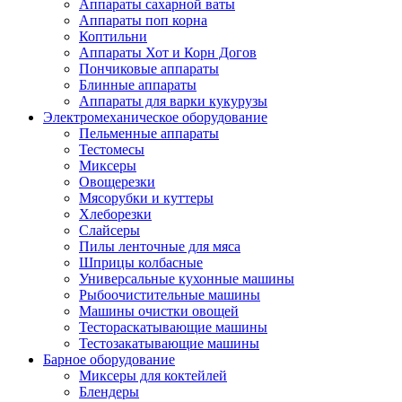
Аппараты сахарной ваты
Аппараты поп корна
Коптильни
Аппараты Хот и Корн Догов
Пончиковые аппараты
Блинные аппараты
Аппараты для варки кукурузы
Электромеханическое оборудование
Пельменные аппараты
Тестомесы
Миксеры
Овощерезки
Мясорубки и куттеры
Хлеборезки
Слайсеры
Пилы ленточные для мяса
Шприцы колбасные
Универсальные кухонные машины
Рыбоочистительные машины
Машины очистки овощей
Тестораскатывающие машины
Тестозакатывающие машины
Барное оборудование
Миксеры для коктейлей
Блендеры