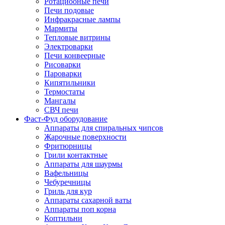
Ротациооные печи
Печи подовые
Инфракрасные лампы
Мармиты
Тепловые витрины
Электроварки
Печи конвеерные
Рисоварки
Пароварки
Кипятильники
Термостаты
Мангалы
СВЧ печи
Фаст-Фуд оборудование
Аппараты для спиральных чипсов
Жарочные поверхности
Фритюрницы
Грили контактные
Аппараты для шаурмы
Вафельницы
Чебуречницы
Гриль для кур
Аппараты сахарной ваты
Аппараты поп корна
Коптильни