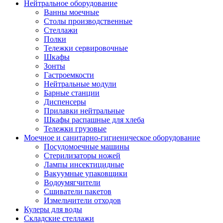
Нейтральное оборудование
Ванны моечные
Столы производственные
Стеллажи
Полки
Тележки сервировочные
Шкафы
Зонты
Гастроемкости
Нейтральные модули
Барные станции
Диспенсеры
Прилавки нейтральные
Шкафы распашные для хлеба
Тележки грузовые
Моечное и санитарно-гигиеническое оборудование
Посудомоечные машины
Стерилизаторы ножей
Лампы инсектицидные
Вакуумные упаковщики
Водоумягчители
Сшиватели пакетов
Измельчители отходов
Кулеры для воды
Складские стеллажи