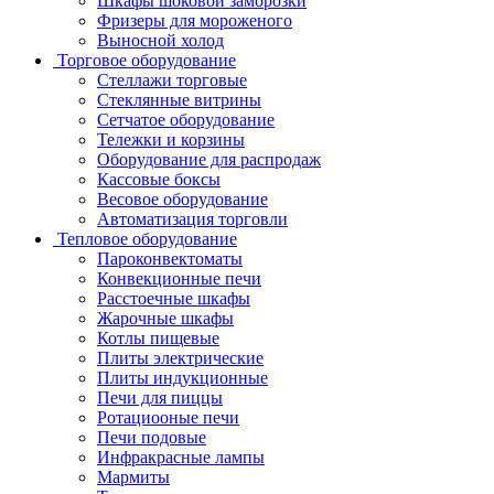
Шкафы шоковой заморозки
Фризеры для мороженого
Выносной холод
Торговое оборудование
Стеллажи торговые
Стеклянные витрины
Сетчатое оборудование
Тележки и корзины
Оборудование для распродаж
Кассовые боксы
Весовое оборудование
Автоматизация торговли
Тепловое оборудование
Пароконвектоматы
Конвекционные печи
Расстоечные шкафы
Жарочные шкафы
Котлы пищевые
Плиты электрические
Плиты индукционные
Печи для пиццы
Ротациооные печи
Печи подовые
Инфракрасные лампы
Мармиты