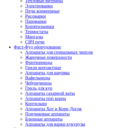
Тепловые витрины
Электроварки
Печи конвеерные
Рисоварки
Пароварки
Кипятильники
Термостаты
Мангалы
СВЧ печи
Фаст-Фуд оборудование
Аппараты для спиральных чипсов
Жарочные поверхности
Фритюрницы
Грили контактные
Аппараты для шаурмы
Вафельницы
Чебуречницы
Гриль для кур
Аппараты сахарной ваты
Аппараты поп корна
Коптильни
Аппараты Хот и Корн Догов
Пончиковые аппараты
Блинные аппараты
Аппараты для варки кукурузы