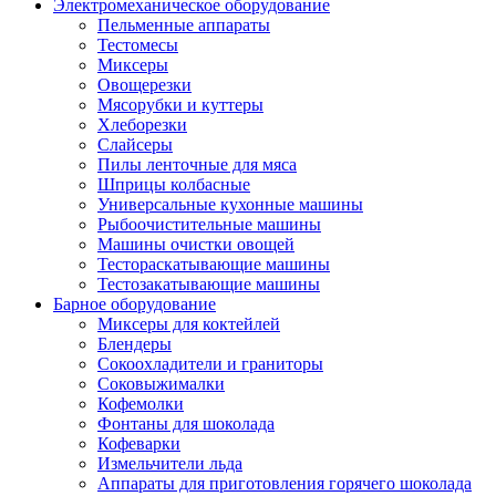
Электромеханическое оборудование
Пельменные аппараты
Тестомесы
Миксеры
Овощерезки
Мясорубки и куттеры
Хлеборезки
Слайсеры
Пилы ленточные для мяса
Шприцы колбасные
Универсальные кухонные машины
Рыбоочистительные машины
Машины очистки овощей
Тестораскатывающие машины
Тестозакатывающие машины
Барное оборудование
Миксеры для коктейлей
Блендеры
Сокоохладители и граниторы
Соковыжималки
Кофемолки
Фонтаны для шоколада
Кофеварки
Измельчители льда
Аппараты для приготовления горячего шоколада